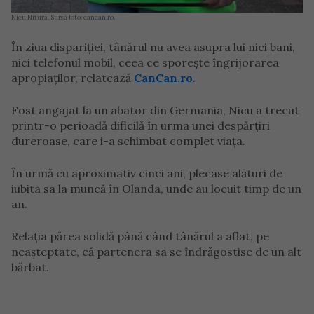
Nicu Nițură. Sursă foto: cancan.ro.
În ziua dispariției, tânărul nu avea asupra lui nici bani,
nici telefonul mobil, ceea ce sporește îngrijorarea
apropiaților, relatează
CanCan.ro
.
Fost angajat la un abator din Germania, Nicu a trecut
printr-o perioadă dificilă în urma unei despărțiri
dureroase, care i-a schimbat complet viața.
În urmă cu aproximativ cinci ani, plecase alături de
iubita sa la muncă în Olanda, unde au locuit timp de un
an.
Relația părea solidă până când tânărul a aflat, pe
neașteptate, că partenera sa se îndrăgostise de un alt
bărbat.