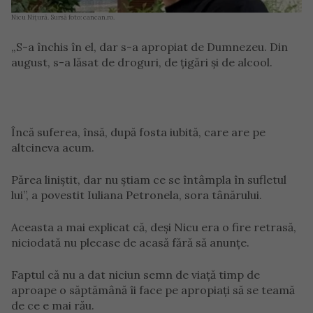
Nicu Nițură. Sursă foto: cancan.ro.
„S-a închis în el, dar s-a apropiat de Dumnezeu. Din
august, s-a lăsat de droguri, de țigări și de alcool.
Încă suferea, însă, după fosta iubită, care are pe
altcineva acum.
Părea liniștit, dar nu știam ce se întâmpla în sufletul
lui”, a povestit Iuliana Petronela, sora tânărului.
Aceasta a mai explicat că, deși Nicu era o fire retrasă,
niciodată nu plecase de acasă fără să anunțe.
Faptul că nu a dat niciun semn de viață timp de
aproape o săptămână îi face pe apropiați să se teamă
de ce e mai rău.