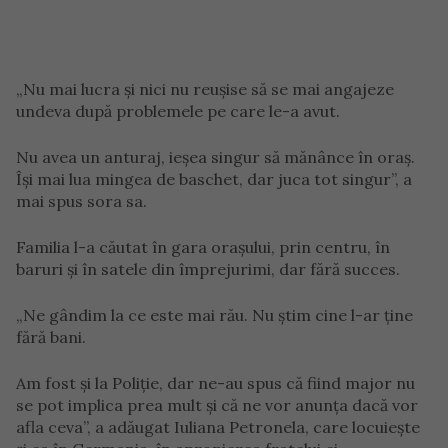
„Nu mai lucra și nici nu reușise să se mai angajeze
undeva după problemele pe care le-a avut.
Nu avea un anturaj, ieșea singur să mănânce în oraș.
Își mai lua mingea de baschet, dar juca tot singur”, a
mai spus sora sa.
Familia l-a căutat în gara orașului, prin centru, în
baruri și în satele din împrejurimi, dar fără succes.
„Ne gândim la ce este mai rău. Nu știm cine l-ar ține
fără bani.
Am fost și la Poliție, dar ne-au spus că fiind major nu
se pot implica prea mult și că ne vor anunța dacă vor
afla ceva”, a adăugat Iuliana Petronela, care locuiește