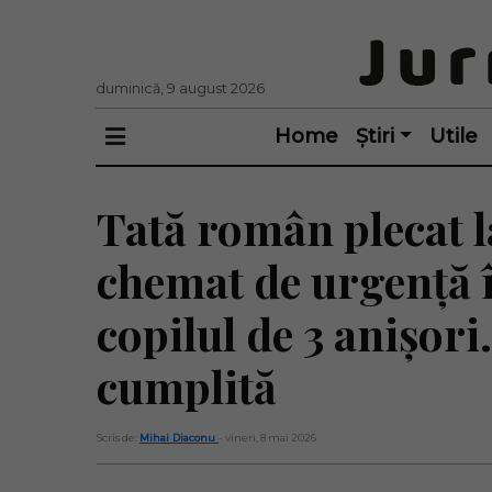
duminică, 9 august 2026
Home
Știri
Utile
Tată român plecat l
chemat de urgență 
copilul de 3 anișori
cumplită
Scris de:
Mihai Diaconu
- vineri, 8 mai 2026