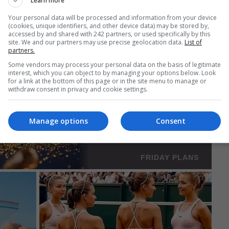
Learn more
Your personal data will be processed and information from your device
(cookies, unique identifiers, and other device data) may be stored by,
accessed by and shared with 242 partners, or used specifically by this
site. We and our partners may use precise geolocation data.
List of
partners.
Some vendors may process your personal data on the basis of legitimate
interest, which you can object to by managing your options below. Look
for a link at the bottom of this page or in the site menu to manage or
withdraw consent in privacy and cookie settings.
Manage options
Consent