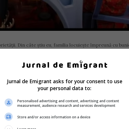
rietății. Din câte știu eu, familia locuiește împreună cu bunic
, oameni din biserică. Ei sunt o familie liniștită, oameni munci
Jurnal de Emigrant asks for your consent to use
 stătea acasă cu cei doi copii. Mai au un băiețel mai mic. Ști
your personal data to:
 acoperită, avea capac. Când mergeam la ei, vedeam mereu c
foarte bine de copii. Nu era o persoană care să-i lase
Personalised advertising and content, advertising and content
nizată. Mama era acasă cu copiii, iar bunicii sunt pensionar
measurement, audience research and services development
Store and/or access information on a device
trăinătate pentru a se întoarce în România și a-și conduce 