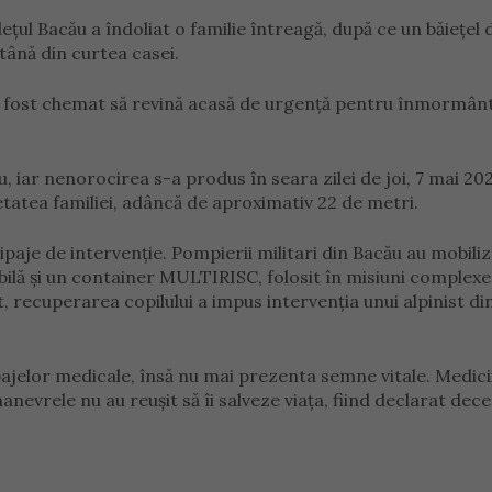
țul Bacău a îndoliat o familie întreagă, după ce un băiețel 
ntână din curtea casei.
, a fost chemat să revină acasă de urgență pentru înmormân
, iar nenorocirea s-a produs în seara zilei de joi, 7 mai 20
etatea familiei, adâncă de aproximativ 22 de metri.
ipaje de intervenție. Pompierii militari din Bacău au mobili
bilă și un container MULTIRISC, folosit în misiuni complexe
t, recuperarea copilului a impus intervenția unui alpinist di
ipajelor medicale, însă nu mai prezenta semne vitale. Medici
anevrele nu au reușit să îi salveze viața, fiind declarat dece