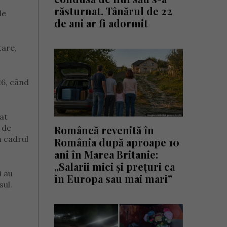
răsturnat. Tânărul de 22
de
de ani ar fi adormit
tare,
26, când
zat
 de
Româncă revenită în
n cadrul
România după aproape 10
ani în Marea Britanie:
„Salarii mici și prețuri ca
i au
în Europa sau mai mari”
sul.