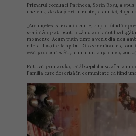
Primarul comunei Parincea, Sorin Roșu, a spus c
chemată de două ori la locuința familiei, după c
„Am înțeles că erau în curte, copilul fiind împr
s-a întâmplat, pentru că nu am putut lua legătu
momente. Acum puțin timp a venit din nou ambula
a fost dusă iar la spital. Din ce am înțeles, fami
ieșit prin curte. Știți cum sunt copiii mici, curi
Potrivit primarului, tatăl copilului se afla la m
Familia este descrisă în comunitate ca fiind una