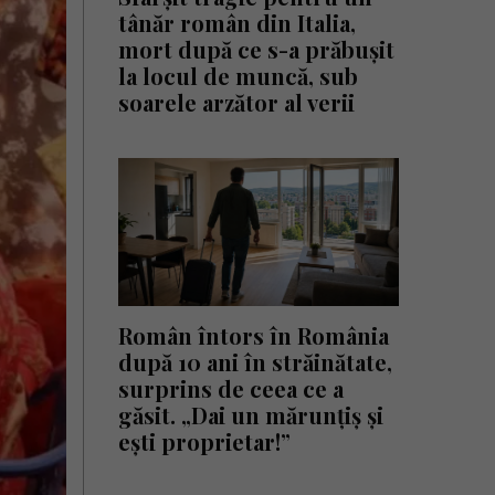
tânăr român din Italia,
mort după ce s-a prăbușit
la locul de muncă, sub
soarele arzător al verii
Român întors în România
după 10 ani în străinătate,
surprins de ceea ce a
găsit. „Dai un mărunțiș și
ești proprietar!”