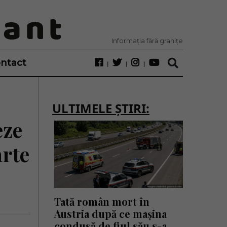
Informația fără granițe
ntact
ULTIMELE ȘTIRI:
eze
arte
Tată român mort în
Austria după ce mașina
condusă de fiul său s-a