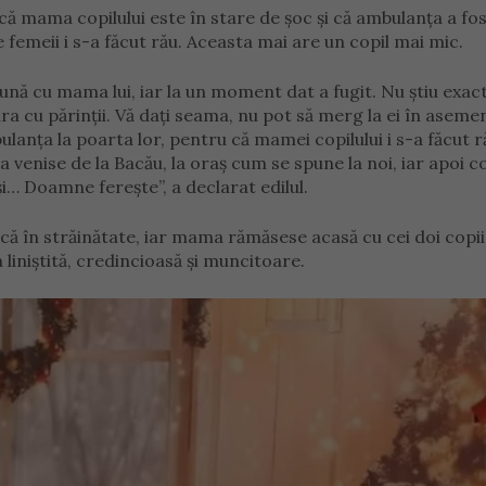
ă mama copilului este în stare de șoc și că ambulanța a fo
e femeii i s-a făcut rău. Aceasta mai are un copil mai mic.
eună cu mama lui, iar la un moment dat a fugit. Nu știu exac
ra cu părinții. Vă dați seama, nu pot să merg la ei în aseme
nța la poarta lor, pentru că mamei copilului i s-a făcut ră
lia venise de la Bacău, la oraș cum se spune la noi, iar apoi co
oși… Doamne ferește”, a declarat edilul.
uncă în străinătate, iar mama rămăsese acasă cu cei doi copii
 liniștită, credincioasă și muncitoare.