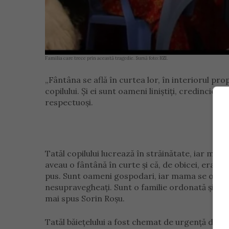
Familia care trece prin această tragedie. Sursă foto: BZI.
„Fântâna se află în curtea lor, în interiorul prop
copilului. Și ei sunt oameni liniștiți, credincioși
respectuoși.
Tatăl copilului lucrează în străinătate, iar mama
aveau o fântână în curte și că, de obicei, era
pus. Sunt oameni gospodari, iar mama se ocupa 
nesupravegheați. Sunt o familie ordonată și orga
mai spus Sorin Roșu.
Tatăl băiețelului a fost chemat de urgență din s