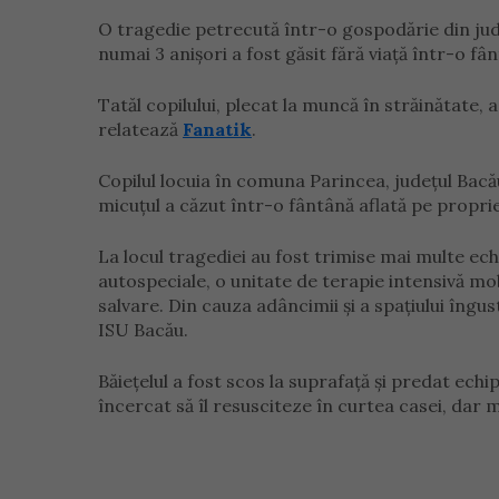
O tragedie petrecută într-o gospodărie din jude
numai 3 anișori a fost găsit fără viață într-o fâ
Tatăl copilului, plecat la muncă în străinătate
relatează
Fanatik
.
Copilul locuia în comuna Parincea, județul Bacău
micuțul a căzut într-o fântână aflată pe propri
La locul tragediei au fost trimise mai multe ech
autospeciale, o unitate de terapie intensivă mo
salvare. Din cauza adâncimii și a spațiului îngus
ISU Bacău.
Băiețelul a fost scos la suprafață și predat ech
încercat să îl resusciteze în curtea casei, dar m