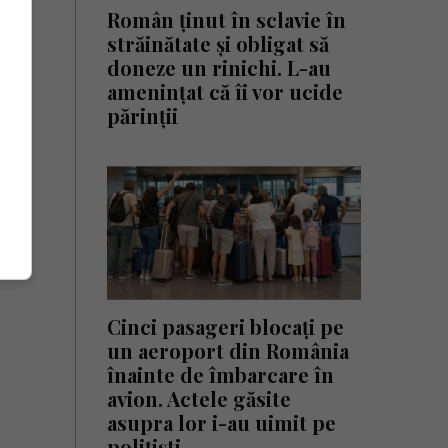
Român ținut în sclavie în
străinătate și obligat să
doneze un rinichi. L-au
amenințat că îi vor ucide
părinții
Cinci pasageri blocați pe
un aeroport din România
înainte de îmbarcare în
avion. Actele găsite
asupra lor i-au uimit pe
polițiști