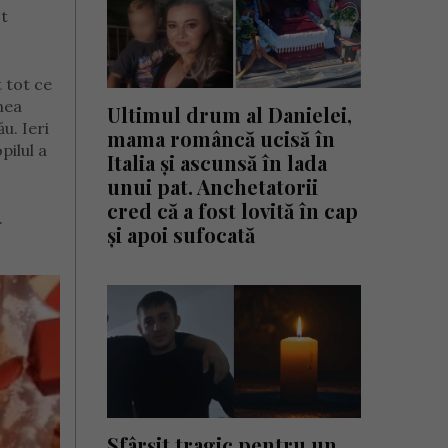
st
t tot ce
nea
Ultimul drum al Danielei,
u. Ieri
mama româncă ucisă în
pilul a
Italia și ascunsă în lada
unui pat. Anchetatorii
cred că a fost lovită în cap
.
și apoi sufocată
Sfârșit tragic pentru un