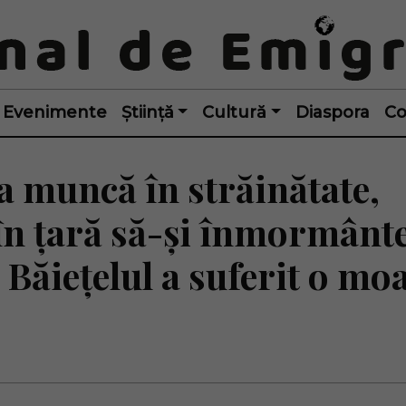
Evenimente
Știință
Cultură
Diaspora
Co
a muncă în străinătate,
în țară să-și înmormânt
. Băiețelul a suferit o mo