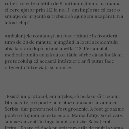
rutier, că este o fetiță de 8 ani inconștientă, că mama
ei cere ajutor prin 112 la noi. I-am implorat că este o
situație de urgență și trebuie să ajungem neapărat. Nu
a fost chip.”
Ambulanțele românești au fost reținute la frontieră
timp de 28 de minute, ajungând la locul accidentului
abia la o oră după primul apel la 112. Personalul
medical român acuză autoritățile sârbe că au încălcat
protocolul și că această întârziere ar fi putut face
diferența între viață și moarte:
„Există un protocol, am înțeles, să ne lase să trecem.
Din păcate, ori poate nu e bine cunoscut la vama cu
Serbia, dar pentru noi a fost groaznic. A fost groaznic
pentru că știam ce este acolo. Mama fetiței și cel care
sunase au venit în fugă la noi și au zis: ‘Salvați-mi
fetița!’. Poate că dacă nu stăteam atât de mult la vama