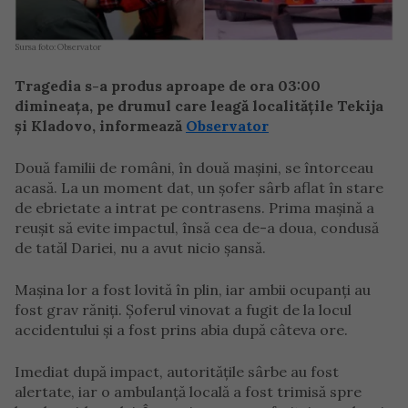
Sursa foto: Observator
Tragedia s-a produs aproape de ora 03:00
dimineața, pe drumul care leagă localitățile Tekija
și Kladovo, informează
Observator
Două familii de români, în două mașini, se întorceau
acasă. La un moment dat, un șofer sârb aflat în stare
de ebrietate a intrat pe contrasens. Prima mașină a
reușit să evite impactul, însă cea de-a doua, condusă
de tatăl Dariei, nu a avut nicio șansă.
Mașina lor a fost lovită în plin, iar ambii ocupanți au
fost grav răniți. Șoferul vinovat a fugit de la locul
accidentului și a fost prins abia după câteva ore.
Imediat după impact, autoritățile sârbe au fost
alertate, iar o ambulanță locală a fost trimisă spre