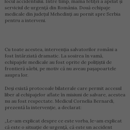
locul accidentului. Între timp, mama fetiței a apelat și
serviciul de urgență din România. Două echipaje
medicale din județul Mehedinți au pornit spre Serbia
pentru a interveni.
Cu toate acestea, intervenția salvatorilor români a
fost întârziată dramatic. La sosirea în vamă,
echipajele medicale au fost oprite de polițiștii de
frontieră sârbi, pe motiv că nu aveau pașapoartele
asupra lor.
Deși există protocoale bilaterale care permit accesul
liber al echipajelor aflate în misiuni de salvare, acestea
nu au fost respectate. Medicul Cornelia Bernardi,
prezentă la intervenție, a declarat:
„Le-am explicat despre ce este vorba, le-am explicat
că este o situație de urgență, că este un accident