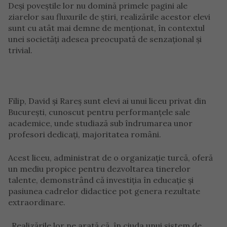
Deși poveștile lor nu domină primele pagini ale
ziarelor sau fluxurile de știri, realizările acestor elevi
sunt cu atât mai demne de menționat, în contextul
unei societăți adesea preocupată de senzațional și
trivial.
Filip, David și Rareș sunt elevi ai unui liceu privat din
București, cunoscut pentru performanțele sale
academice, unde studiază sub îndrumarea unor
profesori dedicați, majoritatea români.
Acest liceu, administrat de o organizație turcă, oferă
un mediu propice pentru dezvoltarea tinerelor
talente, demonstrând că investiția în educație și
pasiunea cadrelor didactice pot genera rezultate
extraordinare.
„Realizările lor ne arată că, în ciuda unui sistem de