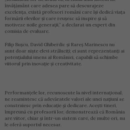
învățământ care adesea pare să descurajeze
excelența, există profesori români care își dedică viața
formării elevilor și care reușesc să inspire și să
motiveze noile generații,” a declarat un expert din
comisia de evaluare.
Filip Bușcu, David Ghiberdic și Rareș Marinescu nu
sunt doar niște elevi străluciți; ei sunt reprezentanți ai
potențialului imens al României, capabili să schimbe
viitorul prin inovație și creativitate.
Performanțele lor, recunoscute la nivel internațional,
ne reamintesc că adevăratele valori ale unei națiuni se
construiesc prin educație și dedicare. Acești tineri,
împreună cu profesorii lor, demonstrează că România
are viitor, chiar și într-un sistem care, de multe ori, nu
le oferă suportul necesar.