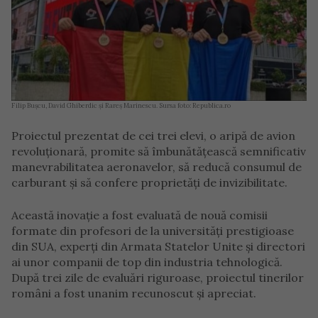
Filip Bușcu, David Ghiberdic și Rareș Marinescu. Sursa foto: Republica.ro
Proiectul prezentat de cei trei elevi, o aripă de avion
revoluționară, promite să îmbunătățească semnificativ
manevrabilitatea aeronavelor, să reducă consumul de
carburant și să confere proprietăți de invizibilitate.
Această inovație a fost evaluată de nouă comisii
formate din profesori de la universități prestigioase
din SUA, experți din Armata Statelor Unite și directori
ai unor companii de top din industria tehnologică.
După trei zile de evaluări riguroase, proiectul tinerilor
români a fost unanim recunoscut și apreciat.