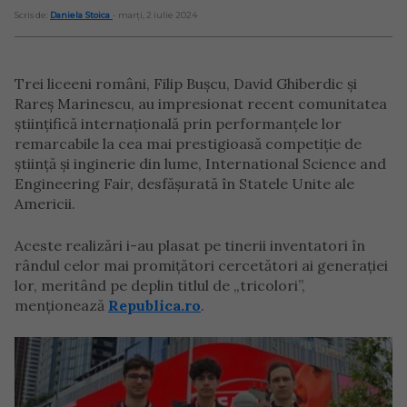
Scris de:
Daniela Stoica
- marți, 2 iulie 2024
Trei liceeni români, Filip Bușcu, David Ghiberdic și
Rareș Marinescu, au impresionat recent comunitatea
științifică internațională prin performanțele lor
remarcabile la cea mai prestigioasă competiție de
știință și inginerie din lume, International Science and
Engineering Fair, desfășurată în Statele Unite ale
Americii.
Aceste realizări i-au plasat pe tinerii inventatori în
rândul celor mai promițători cercetători ai generației
lor, meritând pe deplin titlul de „tricolori”,
menționează
Republica.ro
.