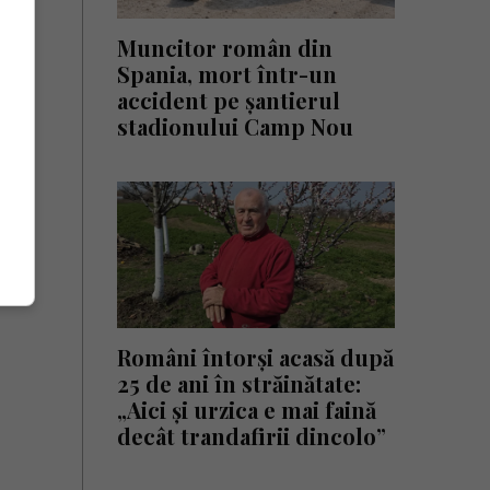
Muncitor român din
Spania, mort într-un
accident pe șantierul
stadionului Camp Nou
Români întorși acasă după
25 de ani în străinătate:
„Aici și urzica e mai faină
decât trandafirii dincolo”