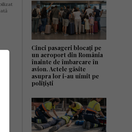
ilizat
zată
Cinci pasageri blocați pe
un aeroport din România
înainte de îmbarcare în
avion. Actele găsite
asupra lor i-au uimit pe
polițiști
i în