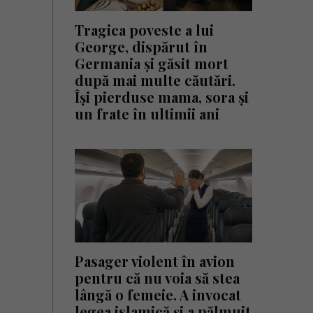
Tragica poveste a lui
George, dispărut în
Germania și găsit mort
după mai multe căutări.
Își pierduse mama, sora și
un frate în ultimii ani
Pasager violent în avion
pentru că nu voia să stea
lângă o femeie. A invocat
legea islamică și a pălmuit