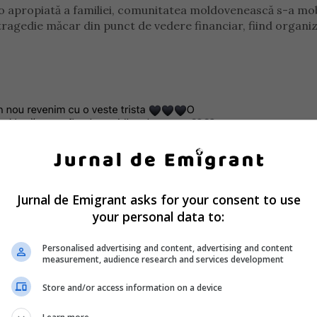
o apropiată a familiei, comunitatea moldovenească s-a mob
 tragedie măcar din punct de vedere financiar, fiind organi
Jurnal de Emigrant asks for your consent to use
your personal data to:
Personalised advertising and content, advertising and content
measurement, audience research and services development
ie la repatrierea trupului neînsuflețit al micuțului de 3 an
Store and/or access information on a device
sche Bank pe numele Artiom Florea cu IBAN: