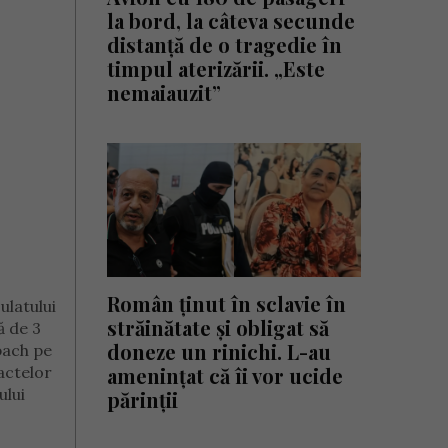
la bord, la câteva secunde
distanță de o tragedie în
timpul aterizării. „Este
nemaiauzit”
Român ținut în sclavie în
ulatului
străinătate și obligat să
ă de 3
doneze un rinichi. L-au
nbach pe
amenințat că îi vor ucide
actelor
ului
părinții