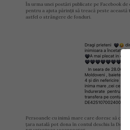
În urma unei postări publicate pe Facebook de 
pentru a ajuta părinții să treacă peste această
astfel o strângere de fonduri.
Persoanele cu inimă mare care doresc să contribu
țara natală pot dona în contul deschis la Deut