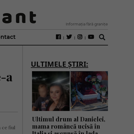
Informația fără granițe
ntact
ULTIMELE ȘTIRI:
e-a
Ultimul drum al Danielei,
mama româncă ucisă în
ce fiul
Italia și ascunsă în lada