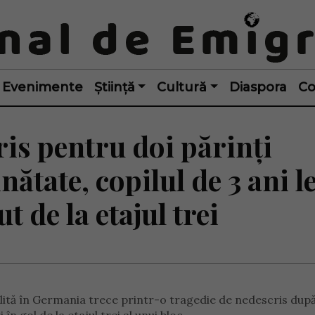
Evenimente
Știință
Cultură
Diaspora
Co
is pentru doi părinți
ătate, copilul de 3 ani l
t de la etajul trei
lită în Germania trece printr-o tragedie de nedescris după 