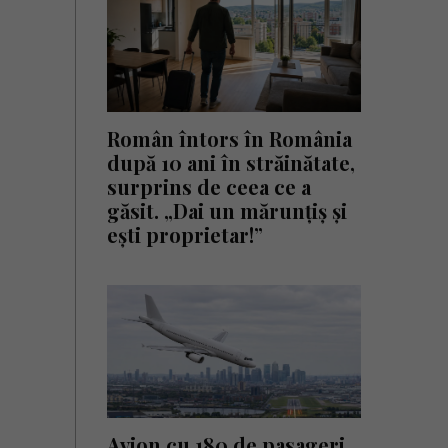
Român întors în România
după 10 ani în străinătate,
surprins de ceea ce a
găsit. „Dai un mărunțiș și
ești proprietar!”
Avion cu 180 de pasageri