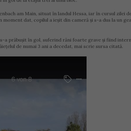
n gol de la etajul trei al unui bloc.
fenbach am Main, situat în landul Hessa, iar în cursul zilei de
a un moment dat, copilul a ieșit din cameră și s-a dus la un g
-a prăbușit în gol, suferind răni foarte grave și fiind inter
băiețelul de numai 3 ani a decedat, mai scrie sursa citată.