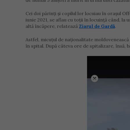
de numai 3 anișori a murit în urma unei căzături î
Cei doi părinți și copilul lor locuiau în orașul Of
iunie 2021, se aflau cu toții în locuință când, l
altă încăpere, relatează
Ziarul de Gardă
.
Astfel, micuțul de naționalitate moldovenească s
în spital. După câteva ore de spitalizare, însă, 