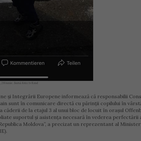
, 28 iunie. Sursă foto: tv8.md
erne și Integrării Europene informează că responsabilii Cons
in sunt în comunicare directă cu părinții copilului în vârst
 căderii de la etajul 3 al unui bloc de locuit în orașul Offe
liate suportul și asistența necesară în vederea perfectării 
epublica Moldova”, a precizat un reprezentant al Minister
IE).