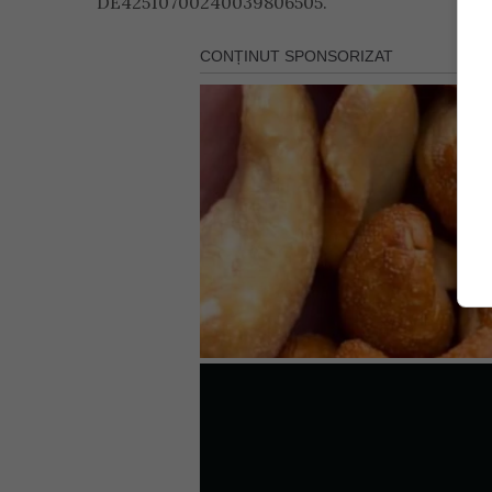
DE42510700240039806505.