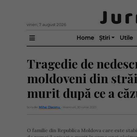
vineri, 7 august 2026
Home
Știri
Utile
Tragedie de nedescr
moldoveni din străin
murit după ce a căzu
Scris de:
Mihai Diaconu
- miercuri, 30 iunie 2021
O familie din Republica Moldova care este stabi