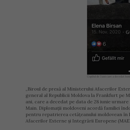
Copilul de 3 ani care a decedat luni
„Biroul de presă al Ministerului Afacerilor Ext
general al Republicii Moldova la Frankfurt pe Ma
ani, care a decedat pe data de 28 iunie urmare a
Main. Diplomații moldoveni acordă familiei îndo
pentru repatrierea cetățeanului moldovean în R
Afacerilor Externe şi Integrării Europene (MAE