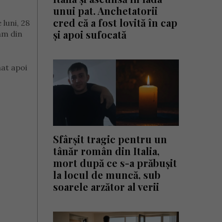
unui pat. Anchetatorii
cred că a fost lovită în cap
 luni, 28
și apoi sufocată
eam din
nat apoi
Sfârșit tragic pentru un
tânăr român din Italia,
mort după ce s-a prăbușit
la locul de muncă, sub
soarele arzător al verii