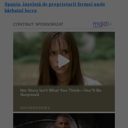
Spania, înșelată de proprietarii fermei unde
bărbatul lucra
.