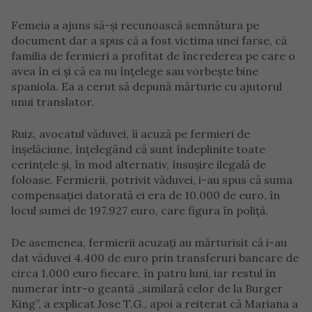
Femeia a ajuns să-și recunoască semnătura pe
document dar a spus că a fost victima unei farse, că
familia de fermieri a profitat de încrederea pe care o
avea în ei și că ea nu înțelege sau vorbește bine
spaniola. Ea a cerut să depună mărturie cu ajutorul
unui translator.
Ruiz, avocatul văduvei, îi acuză pe fermieri de
înșelăciune, înțelegând că sunt îndeplinite toate
cerințele și, în mod alternativ, însușire ilegală de
foloase. Fermierii, potrivit văduvei, i-au spus că suma
compensației datorată ei era de 10.000 de euro, în
locul sumei de 197.927 euro, care figura în poliță.
De asemenea, fermierii acuzați au mărturisit că i-au
dat văduvei 4.400 de euro prin transferuri bancare de
circa 1.000 euro fiecare, în patru luni, iar restul în
numerar într-o geantă „similară celor de la Burger
King”, a explicat Jose T.G., apoi a reiterat că Mariana a