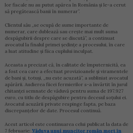
lor fiscale nu au putut apărea în România și le-a cerut
să pregătească banii în numerar”.
Clientul său „se ocupă de sume importante de
numerar, care dublează sau crește mai mult suma
despăgubirii despre care se discută”, a continuat
avocatul la finalul primei ședințe a procesului, în care
a luat atitudine și fiica cuplului inculpat.
Aceasta a precizat că, în calitate de împuternicită, ea
a fost cea care a efectuat provizioanele și viramentele
de bani și, totuși, „nu este acuzată”, a subliniat avocatul
apărării. Audierea fiicei fermierilor s-a învârtit în jurul
chitanței semnate de văduvă pentru suma de 197.927
euro, cu titlu de despăgubire pentru decesul soțului ei.
Avocatul acuzării private respinge fapta, pe baza
discrepanțelor de date. Procesul continuă.
Acest articol este continuarea celui publicat la data de
7 februarie:
Văduva unui muncitor român mort în