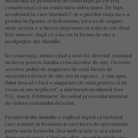
declarația sa provizorie de constatări pe cei trei,
considerând că nu există nicio infracțiune. De fapt,
accidentul în care Marinel C. și-a pierdut viața nu s-a
produs în Spania, ci în România, țara sa de origine,
unde acesta s-a întors împreună cu soția și cele două
fete minore, după ce a lucrat la ferma de vite a
inculpaților din Alamillo.
În consecință, atunci când a avut loc decesul, românul
nu lucra pentru familia crescătorilor de vite. Cu toate
acestea, polița de asigurare de viață făcută de
societatea fermei de vite era în vigoare. „I-am spus
fiului meu să-i facă o asigurare de viață pentru că nu
vreau să am neplăceri”, a mărturisit inculpatul Jose
T.G., marți, 8 februarie, în cadrul procesului intentat
de văduva românului decedat.
Fermierul din Alamillo a explicat faptul că bărbatul
care a murit în România și care lucra de aproximativ
patru ani la ferma lui „bea mult și într-o zi a căzut
dintr-un tractor. Când am aflat, m-am hotărât să-i