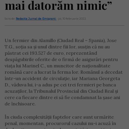
mai datorăm nimic”
Scris de:
Redacția Jurnal de Emigrant
- joi, 10 februarie 2022
Un fermier din Alamillo (Ciudad Real – Spania), Jose
T.G., soția sa și unul dintre fiii lor, susțin că nu au
păstrat cei 193.527 de euro, reprezentând
despăgubirile oferite de o firmă de asigurări pentru
viața lui Marinel C., un muncitor de naționalitate
română care a lucrat la ferma lor. Românul a decedat
într-un accident de circulație, iar Mariana Georgeta
D., văduva lui, i-a adus pe cei trei fermieri pe banca
acuzaților, la Tribunalul Provincial din Ciudad Real și
cere ca fiecare dintre ei să fie condamnat la șase ani
de închisoare.
În ciuda complexității faptelor care sunt urmărite
penal, momentan, procurorul cazului nu-i acuză în