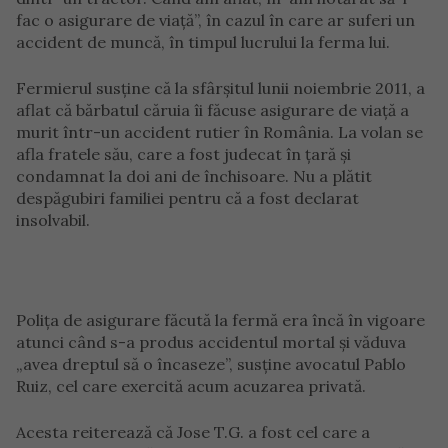
fac o asigurare de viață”, în cazul în care ar suferi un
accident de muncă, în timpul lucrului la ferma lui.
Fermierul susține că la sfârșitul lunii noiembrie 2011, a
aflat că bărbatul căruia îi făcuse asigurare de viață a
murit într-un accident rutier în România. La volan se
afla fratele său, care a fost judecat în țară și
condamnat la doi ani de închisoare. Nu a plătit
despăgubiri familiei pentru că a fost declarat
insolvabil.
Polița de asigurare făcută la fermă era încă în vigoare
atunci când s-a produs accidentul mortal și văduva
„avea dreptul să o încaseze”, susține avocatul Pablo
Ruiz, cel care exercită acum acuzarea privată.
Acesta reiterează că Jose T.G. a fost cel care a