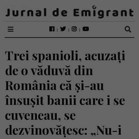
Trei spanioli, acuzați
de o văduvă din
România că și-au
însușit banii care i se
cuveneau, se
dezvinovățesc: „Nu-i