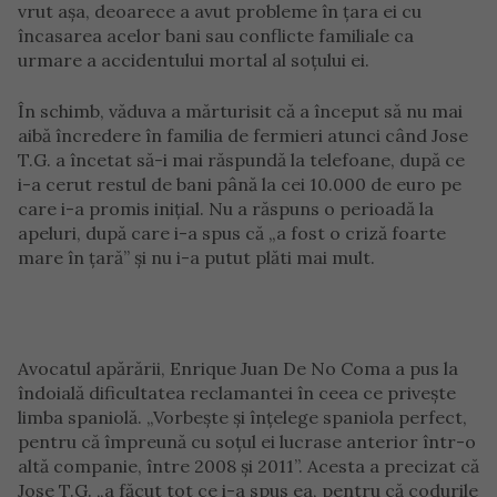
vrut așa, deoarece a avut probleme în țara ei cu
încasarea acelor bani sau conflicte familiale ca
urmare a accidentului mortal al soțului ei.
În schimb, văduva a mărturisit că a început să nu mai
aibă încredere în familia de fermieri atunci când Jose
T.G. a încetat să-i mai răspundă la telefoane, după ce
i-a cerut restul de bani până la cei 10.000 de euro pe
care i-a promis inițial. Nu a răspuns o perioadă la
apeluri, după care i-a spus că „a fost o criză foarte
mare în țară” și nu i-a putut plăti mai mult.
Avocatul apărării, Enrique Juan De No Coma a pus la
îndoială dificultatea reclamantei în ceea ce privește
limba spaniolă. „Vorbește și înțelege spaniola perfect,
pentru că împreună cu soțul ei lucrase anterior într-o
altă companie, între 2008 și 2011”. Acesta a precizat că
Jose T.G. „a făcut tot ce i-a spus ea, pentru că codurile