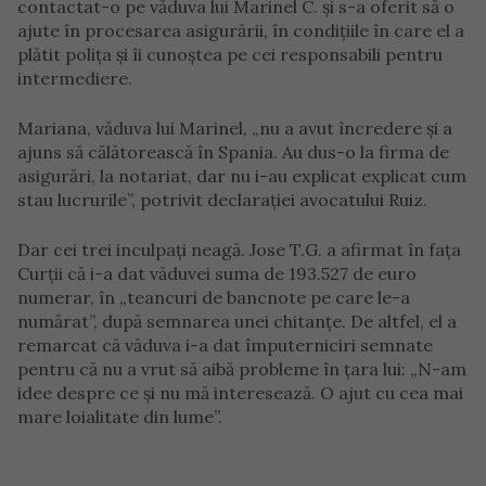
contactat-o ​​pe văduva lui Marinel C. și s-a oferit să o
ajute în procesarea asigurării, în condițiile în care el a
plătit polița și îi cunoștea pe cei responsabili pentru
intermediere.
Mariana, văduva lui Marinel, „nu a avut încredere și a
ajuns să călătorească în Spania. Au dus-o la firma de
asigurări, la notariat, dar nu i-au explicat explicat cum
stau lucrurile”, potrivit declarației avocatului Ruiz.
Dar cei trei inculpați neagă. Jose T.G. a afirmat în fața
Curții că i-a dat văduvei suma de 193.527 de euro
numerar, în „teancuri de bancnote pe care le-a
numărat”, după semnarea unei chitanțe. De altfel, el a
remarcat că văduva i-a dat împuterniciri semnate
pentru că nu a vrut să aibă probleme în țara lui: „N-am
idee despre ce și nu mă interesează. O ajut cu cea mai
mare loialitate din lume”.