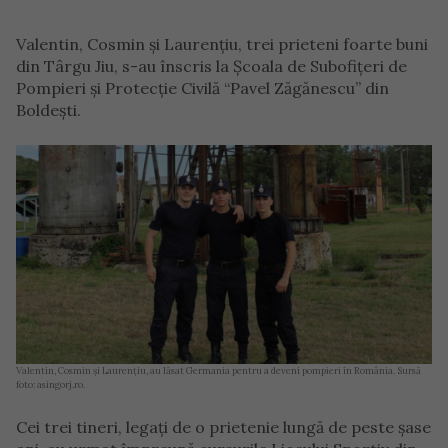
Valentin, Cosmin și Laurențiu, trei prieteni foarte buni
din Târgu Jiu, s-au înscris la Școala de Subofițeri de
Pompieri și Protecție Civilă “Pavel Zăgănescu” din
Boldești.
Valentin, Cosmin și Laurențiu, au lăsat Germania pentru a deveni pompieri în România. Sursă
foto: asingorj.ro.
Cei trei tineri, legați de o prietenie lungă de peste șase