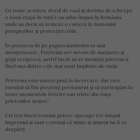
Cu toate acestea, dorul de casă și dorința de a începe
o nouă etapă în viață i-au adus înapoi în România,
unde au decis să urmeze o carieră în domeniul
pompierilor și protecției civile.
În postarea de pe pagina instituției se mai
menționează: „Prietenia are nevoie de susținere și
grijă reciprocă, astfel încât să se mențină puternică,
fiind una dintre cele mai mari împliniri ale vieții.
Prietenia este uneori pusă la încercare, dar este
esențial să fim prezenți permanent și să participăm la
toate momentele fericite sau triste din viața
prietenilor noștri.”
Cei trei tineri români petrec aproape tot timpul
împreună și sunt convinși că nimic și nimeni nu îi va
despărți.