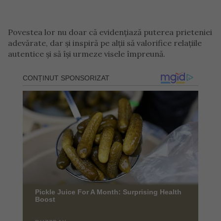
Povestea lor nu doar că evidențiază puterea prieteniei
adevărate, dar și inspiră pe alții să valorifice relațiile
autentice și să își urmeze visele împreună.