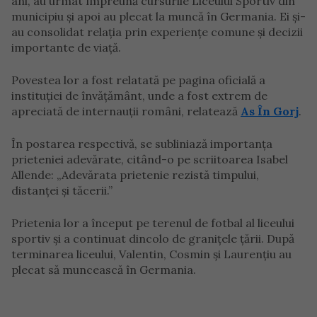
ani, au urmat împreună cursurile Liceului Sportiv din
municipiu și apoi au plecat la muncă în Germania. Ei și-
au consolidat relația prin experiențe comune și decizii
importante de viață.
Povestea lor a fost relatată pe pagina oficială a
instituției de învățământ, unde a fost extrem de
apreciată de internauții români, relatează
As În Gorj
.
În postarea respectivă, se subliniază importanța
prieteniei adevărate, citând-o pe scriitoarea Isabel
Allende: „Adevărata prietenie rezistă timpului,
distanței și tăcerii.”
Prietenia lor a început pe terenul de fotbal al liceului
sportiv și a continuat dincolo de granițele țării. După
terminarea liceului, Valentin, Cosmin și Laurențiu au
plecat să muncească în Germania.