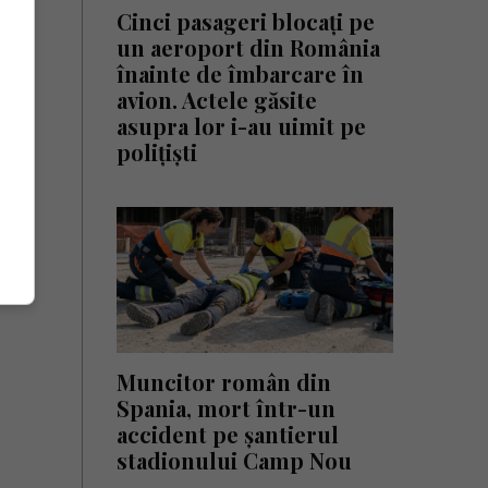
Cinci pasageri blocați pe
un aeroport din România
înainte de îmbarcare în
avion. Actele găsite
asupra lor i-au uimit pe
polițiști
Muncitor român din
Spania, mort într-un
accident pe șantierul
stadionului Camp Nou