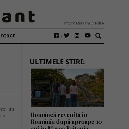
Informația fără granițe
ntact
ULTIMELE ȘTIRI:
Într-un
Româncă revenită în
ire
România după aproape 10
ani în Marea Britanie: