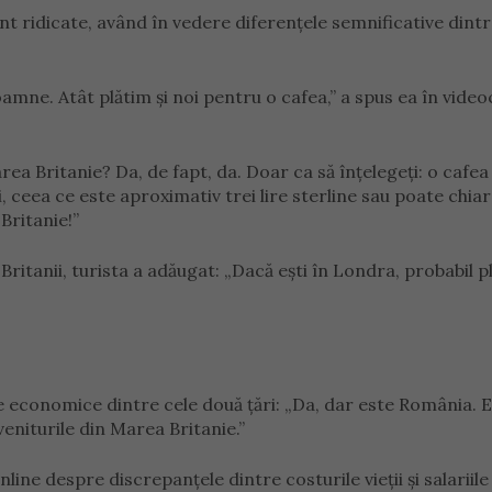
t ridicate, având în vedere diferențele semnificative dint
oamne. Atât plătim și noi pentru o cafea,” a spus ea în videoc
rea Britanie? Da, de fapt, da. Doar ca să înțelegeți: o cafea 
, ceea ce este aproximativ trei lire sterline sau poate chiar
 Britanie!”
ritanii, turista a adăugat: „Dacă ești în Londra, probabil pl
le economice dintre cele două țări: „Da, dar este România. 
veniturile din Marea Britanie.”
line despre discrepanțele dintre costurile vieții și salariile