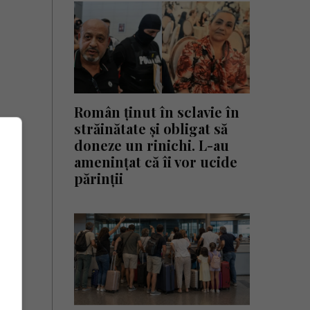
Român ținut în sclavie în
străinătate și obligat să
doneze un rinichi. L-au
amenințat că îi vor ucide
părinții