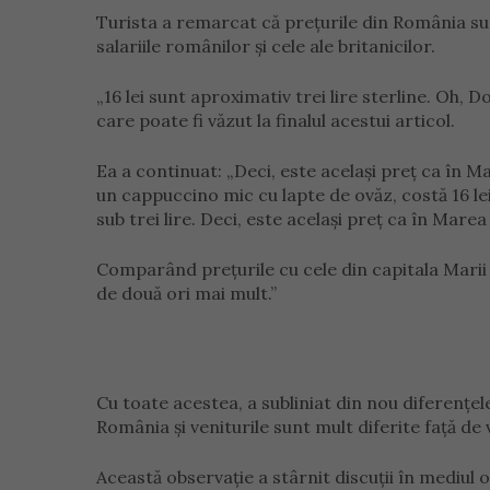
Turista a remarcat că prețurile din România sun
salariile românilor și cele ale britanicilor.
„16 lei sunt aproximativ trei lire sterline. Oh, D
care poate fi văzut la finalul acestui articol.
Ea a continuat: „Deci, este același preț ca în Ma
un cappuccino mic cu lapte de ovăz, costă 16 lei
sub trei lire. Deci, este același preț ca în Marea
Comparând prețurile cu cele din capitala Marii B
de două ori mai mult.”
Cu toate acestea, a subliniat din nou diferențe
România și veniturile sunt mult diferite față de 
Această observație a stârnit discuții în mediul on