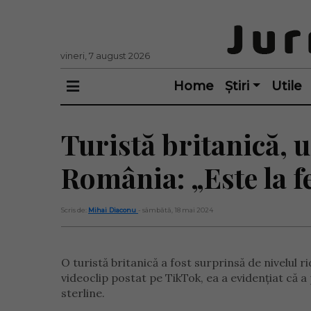
vineri, 7 august 2026
Home
Știri
Utile
Turistă britanică, u
România: „Este la fe
Scris de:
Mihai Diaconu
- sâmbătă, 18 mai 2024
O turistă britanică a fost surprinsă de nivelul r
videoclip postat pe TikTok, ea a evidențiat că a p
sterline.