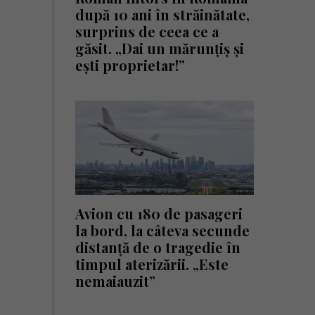
după 10 ani în străinătate,
surprins de ceea ce a
găsit. „Dai un mărunțiș și
ești proprietar!”
Avion cu 180 de pasageri
la bord, la câteva secunde
distanță de o tragedie în
timpul aterizării. „Este
nemaiauzit”