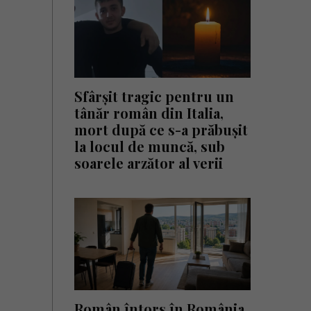
Sfârșit tragic pentru un
tânăr român din Italia,
mort după ce s-a prăbușit
la locul de muncă, sub
soarele arzător al verii
Român întors în România