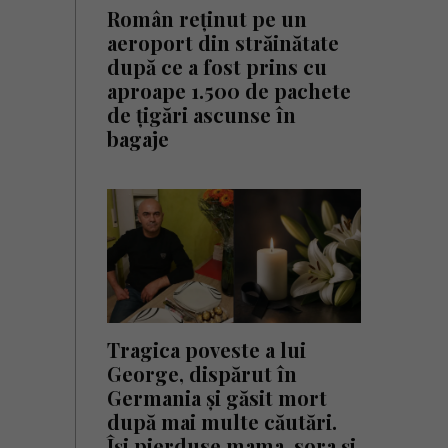
Român reținut pe un
aeroport din străinătate
după ce a fost prins cu
aproape 1.500 de pachete
de țigări ascunse în
bagaje
Tragica poveste a lui
George, dispărut în
Germania și găsit mort
după mai multe căutări.
Își pierduse mama, sora și