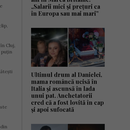
„Salarii mici și prețuri ca
re
în Europa sau mai mari”
lip,
în Cluj,
 puțin
ătești
Ultimul drum al Danielei,
mama româncă ucisă în
Italia și ascunsă în lada
unui pat. Anchetatorii
cred că a fost lovită în cap
Este
și apoi sufocată
 din