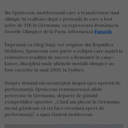
Ilie Sprincean, moldoveanul care a transformat visul
olimpic în realitate după o perioadă în care a fost
șofer de TIR în Germania, va reprezenta România la
Jocurile Olimpice de la Paris, informează
Fanatik
.
Împreună cu Oleg Nuță, tot originar din Republica
Moldova, Sprincean este parte a echipei care aspiră la
reînnoirea tradiției de succes a României în caiac-
kanoe, disciplină unde ultimele medalii olimpice au
fost cucerite în anul 2000, la Sydney.
Despre drumul său neașteptat înapoi spre sportul de
performanță, Sprincean rememorează zilele
petrecute în Germania, departe de gândul
competițiilor sportive. „Când am plecat în Germania,
nu mă gândeam că voi face vreodată sport de
performanță”, a spus tânărul moldovean.