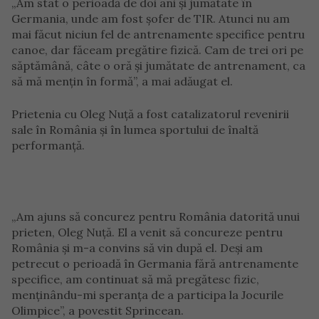
„Am stat o perioadă de doi ani şi jumătate în
Germania, unde am fost şofer de TIR. Atunci nu am
mai făcut niciun fel de antrenamente specifice pentru
canoe, dar făceam pregătire fizică. Cam de trei ori pe
săptămână, câte o oră şi jumătate de antrenament, ca
să mă menţin în formă”, a mai adăugat el.
Prietenia cu Oleg Nuță a fost catalizatorul revenirii
sale în România și în lumea sportului de înaltă
performanță.
„Am ajuns să concurez pentru România datorită unui
prieten, Oleg Nuță. El a venit să concureze pentru
România și m-a convins să vin după el. Deși am
petrecut o perioadă în Germania fără antrenamente
specifice, am continuat să mă pregătesc fizic,
menținându-mi speranța de a participa la Jocurile
Olimpice”, a povestit Sprincean.