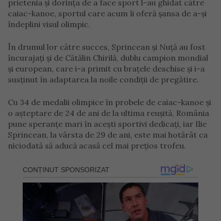
prietenia și dorința de a face sport l-au ghidat către
caiac-kanoe, sportul care acum îi oferă șansa de a-și
îndeplini visul olimpic.
În drumul lor către succes, Sprincean și Nuță au fost
încurajați și de Cătălin Chirilă, dublu campion mondial
și european, care i-a primit cu brațele deschise și i-a
susținut în adaptarea la noile condiții de pregătire.
Cu 34 de medalii olimpice în probele de caiac-kanoe și
o așteptare de 24 de ani de la ultima reușită, România
pune speranțe mari în acești sportivi dedicați, iar Ilie
Sprincean, la vârsta de 29 de ani, este mai hotărât ca
niciodată să aducă acasă cel mai prețios trofeu.