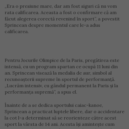
„Era o presiune mare, dar am fost siguri că nu vom
rata calificarea. Aceasta a fost o confirmare că am
făcut alegerea corectă revenind în sport”, a povestit
Sprincean despre momentul care le-a adus
calificarea.
Pentru Jocurile Olimpice de la Paris, pregătirea este
intensă, cu un program spartan ce ocupă 11 luni din
an. Sprincean visează la medalia de aur, simbol al
recunoașterii supreme în sportul de performanță.
„Lucrăm intensiv, cu gândul permanent la Paris și la
performanța supremă”, a spus el.
Înainte de a se dedica sportului caiac-kanoe,
Sprincean a practicat luptele libere, dar o accidentare
la cot l-a determinat să se reorienteze către acest
sport la vârsta de 14 ani. Acesta își amintește cum