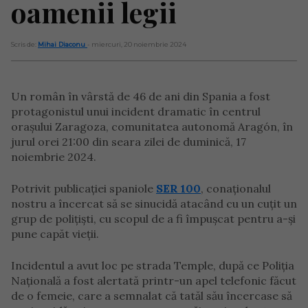
oamenii legii
Scris de:
Mihai Diaconu
- miercuri, 20 noiembrie 2024
Un român în vârstă de 46 de ani din Spania a fost
protagonistul unui incident dramatic în centrul
orașului Zaragoza, comunitatea autonomă Aragón, în
jurul orei 21:00 din seara zilei de duminică, 17
noiembrie 2024.
Potrivit publicației spaniole
SER 100
, conaționalul
nostru a încercat să se sinucidă atacând cu un cuțit un
grup de polițiști, cu scopul de a fi împușcat pentru a-și
pune capăt vieții.
Incidentul a avut loc pe strada Temple, după ce Poliția
Națională a fost alertată printr-un apel telefonic făcut
de o femeie, care a semnalat că tatăl său încercase să