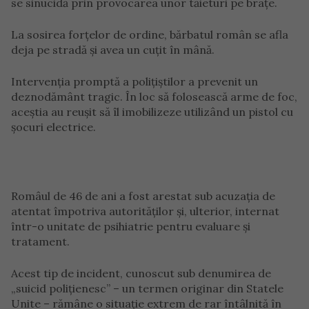
se sinucidă prin provocarea unor tăieturi pe brațe.
La sosirea forțelor de ordine, bărbatul român se afla
deja pe stradă și avea un cuțit în mână.
Intervenția promptă a polițiștilor a prevenit un
deznodământ tragic. În loc să folosească arme de foc,
aceștia au reușit să îl imobilizeze utilizând un pistol cu
șocuri electrice.
Româul de 46 de ani a fost arestat sub acuzația de
atentat împotriva autorităților și, ulterior, internat
într-o unitate de psihiatrie pentru evaluare și
tratament.
Acest tip de incident, cunoscut sub denumirea de
„suicid polițienesc” – un termen originar din Statele
Unite – rămâne o situație extrem de rar întâlnită în