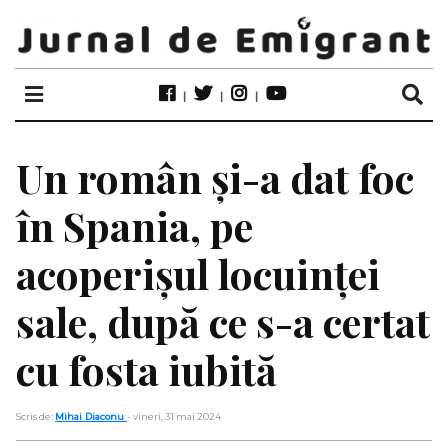
Un român și-a dat foc
în Spania, pe
acoperișul locuinței
sale, după ce s-a certat
cu fosta iubită
Scris de:
Mihai Diaconu
- vineri, 31 mai 2024