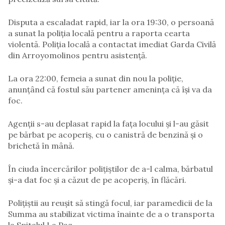
Disputa a escaladat rapid, iar la ora 19:30, o persoană
a sunat la poliția locală pentru a raporta cearta
violentă. Poliția locală a contactat imediat Garda Civilă
din Arroyomolinos pentru asistență.
La ora 22:00, femeia a sunat din nou la poliție,
anunțând că fostul său partener amenința că își va da
foc.
Agenții s-au deplasat rapid la fața locului și l-au găsit
pe bărbat pe acoperiș, cu o canistră de benzină și o
brichetă în mână.
În ciuda încercărilor polițiștilor de a-l calma, bărbatul
și-a dat foc și a căzut de pe acoperiș, în flăcări.
Polițiștii au reușit să stingă focul, iar paramedicii de la
Summa au stabilizat victima înainte de a o transporta