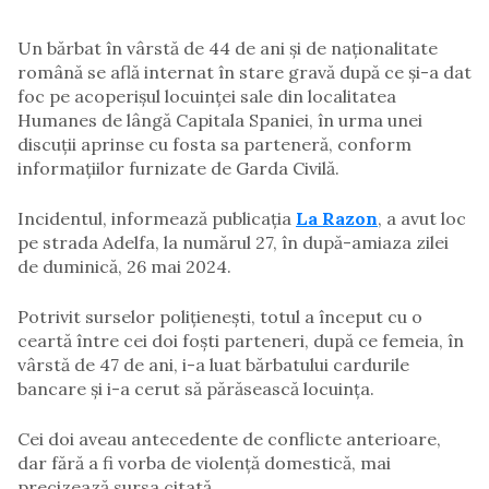
Un bărbat în vârstă de 44 de ani și de naționalitate
română se află internat în stare gravă după ce și-a dat
foc pe acoperișul locuinței sale din localitatea
Humanes de lângă Capitala Spaniei, în urma unei
discuții aprinse cu fosta sa parteneră, conform
informațiilor furnizate de Garda Civilă.
Incidentul, informează publicația
La Razon
, a avut loc
pe strada Adelfa, la numărul 27, în după-amiaza zilei
de duminică, 26 mai 2024.
Potrivit surselor polițienești, totul a început cu o
ceartă între cei doi foști parteneri, după ce femeia, în
vârstă de 47 de ani, i-a luat bărbatului cardurile
bancare și i-a cerut să părăsească locuința.
Cei doi aveau antecedente de conflicte anterioare,
dar fără a fi vorba de violență domestică, mai
precizează sursa citată.