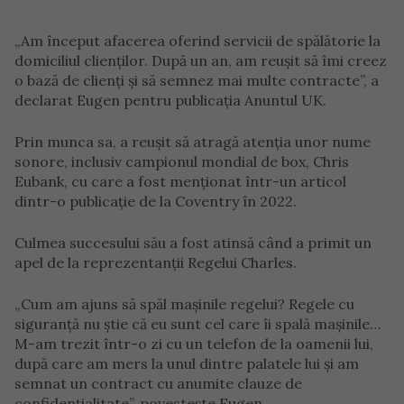
„Am început afacerea oferind servicii de spălătorie la
domiciliul clienților. După un an, am reușit să îmi creez
o bază de clienți și să semnez mai multe contracte”, a
declarat Eugen pentru publicația Anuntul UK.
Prin munca sa, a reușit să atragă atenția unor nume
sonore, inclusiv campionul mondial de box, Chris
Eubank, cu care a fost menționat într-un articol
dintr-o publicație de la Coventry în 2022.
Culmea succesului său a fost atinsă când a primit un
apel de la reprezentanții Regelui Charles.
„Cum am ajuns să spăl mașinile regelui? Regele cu
siguranță nu știe că eu sunt cel care îi spală mașinile…
M-am trezit într-o zi cu un telefon de la oamenii lui,
după care am mers la unul dintre palatele lui și am
semnat un contract cu anumite clauze de
confidențialitate”, povestește Eugen.