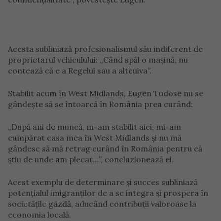
Acesta subliniază profesionalismul său indiferent de
proprietarul vehiculului: „Când spăl o mașină, nu
contează că e a Regelui sau a altcuiva”.
Stabilit acum în West Midlands, Eugen Tudose nu se
gândește să se întoarcă în România prea curând:
„După ani de muncă, m-am stabilit aici, mi-am
cumpărat casa mea în West Midlands și nu mă
gândesc să mă retrag curând în România pentru că
știu de unde am plecat…”, concluzionează el.
Acest exemplu de determinare și succes subliniază
potențialul imigranților de a se integra și prospera în
societățile gazdă, aducând contribuții valoroase la
economia locală.