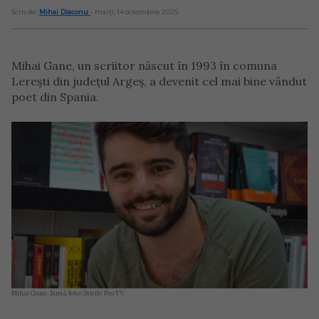
Scris de:
Mihai Diaconu
- marți, 14 octombrie 2025
Mihai Gane, un scriitor născut în 1993 în comuna
Lerești din județul Argeș, a devenit cel mai bine vândut
poet din Spania.
Mihai Gane. Sursă foto: Știrile Pro TV.