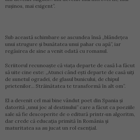
rușinos, mai exigent”.
Sub această schimbare se ascundea însă „blândețea
unui strugure și bunătatea unui pahar cu apă”, iar
regăsirea de sine a venit odată cu romanul.
Scriitorul recunoaște că viața departe de casă l‑a făcut
să uite cine este: „Atunci când ești departe de casă uiți
de sunetul ogradei, de glasul bunicului, de chipul
prietenilor… Străinătatea te transformă în alt om”.
El a devenit cel mai bine vândut poet din Spania și
datorită „unui joc al destinului” care a făcut ca poeziile
sale să fie descoperite de o editură printr‑un algoritm,
dar crede că educația primită în România și
maturitatea sa au jucat un rol esențial.