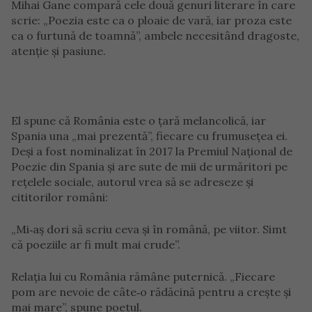
Mihai Gane compară cele două genuri literare în care
scrie: „Poezia este ca o ploaie de vară, iar proza este
ca o furtună de toamnă”, ambele necesitând dragoste,
atenție și pasiune.
El spune că România este o țară melancolică, iar
Spania una „mai prezentă”, fiecare cu frumusețea ei.
Deși a fost nominalizat în 2017 la Premiul Național de
Poezie din Spania și are sute de mii de urmăritori pe
rețelele sociale, autorul vrea să se adreseze și
cititorilor români:
„Mi‑aș dori să scriu ceva și în română, pe viitor. Simt
că poeziile ar fi mult mai crude”.
Relația lui cu România rămâne puternică. „Fiecare
pom are nevoie de câte‑o rădăcină pentru a crește și
mai mare”, spune poetul.