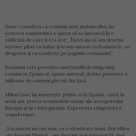
Gane consideră că românii sunt melancolici, iar
scrierea romanului l‑a ajutat să se întoarcă la o
rădăcină de care îi era dor: „Încet‑încet am deschis
sertare pline cu haine și le‑am așezat cu frumusețe, cu
dragoste și cu tandrețe pe paginile romanului”.
Romanul este povestea unei familii de imigranți
români în Spania și, spune autorul, devine povestea a
milioane de oameni plecați din țară.
Mihai Gane își amintește prima zi în Spania, când, la
nouă ani, privea terminalele uriașe ale aeroportului
Barajas și își căuta părinții. Experiența emigrării l‑a
transformat:
„S‑a născut un om nou, cu o identitate nouă. Din Mihai
am devenit Miguel… am devenit mai introvertit, mai