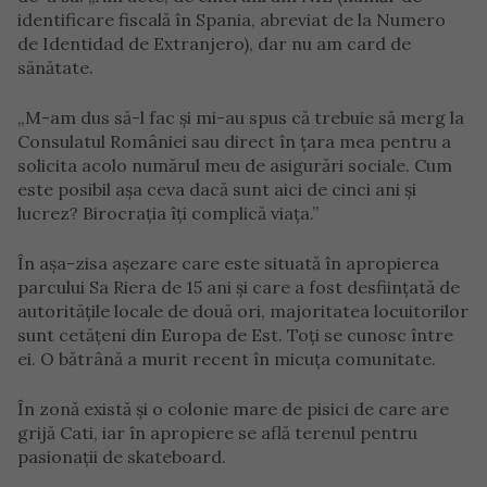
identificare fiscală în Spania, abreviat de la Numero
de Identidad de Extranjero), dar nu am card de
sănătate.
„M-am dus să-l fac și mi-au spus că trebuie să merg la
Consulatul României sau direct în țara mea pentru a
solicita acolo numărul meu de asigurări sociale. Cum
este posibil așa ceva dacă sunt aici de cinci ani și
lucrez? Birocrația îți complică viața.”
În așa-zisa așezare care este situată în apropierea
parcului Sa Riera de 15 ani și care a fost desființată de
autoritățile locale de două ori, majoritatea locuitorilor
sunt cetățeni din Europa de Est. Toți se cunosc între
ei. O bătrână a murit recent în micuța comunitate.
În zonă există și o colonie mare de pisici de care are
grijă Cati, iar în apropiere se află terenul pentru
pasionații de skateboard.