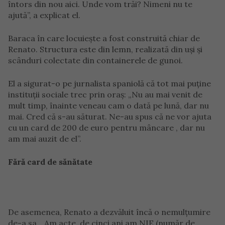
întors din nou aici. Unde vom trăi? Nimeni nu te
ajută”, a explicat el.
Baraca în care locuiește a fost construită chiar de
Renato. Structura este din lemn, realizată din uși și
scânduri colectate din containerele de gunoi.
El a sigurat-o pe jurnalista spaniolă că tot mai puține
instituții sociale trec prin oraș: „Nu au mai venit de
mult timp, înainte veneau cam o dată pe lună, dar nu
mai. Cred că s-au săturat. Ne-au spus că ne vor ajuta
cu un card de 200 de euro pentru mâncare , dar nu
am mai auzit de el”.
Fără card de sănătate
De asemenea, Renato a dezvăluit încă o nemulțumire
de-a sa. „Am acte, de cinci ani am NIE (număr de