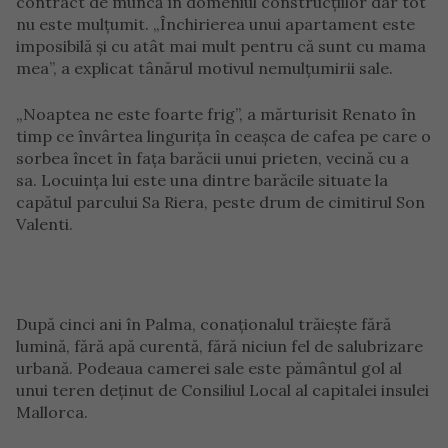
contract de muncă în domeniul construcțiilor dar tot
nu este mulțumit. „Închirierea unui apartament este
imposibilă și cu atât mai mult pentru că sunt cu mama
mea”, a explicat tânărul motivul nemulțumirii sale.
„Noaptea ne este foarte frig”, a mărturisit Renato în
timp ce învârtea lingurița în ceașca de cafea pe care o
sorbea încet în fața barăcii unui prieten, vecină cu a
sa. Locuința lui este una dintre barăcile situate la
capătul parcului Sa Riera, peste drum de cimitirul Son
Valenti.
După cinci ani în Palma, conaționalul trăiește fără
lumină, fără apă curentă, fără niciun fel de salubrizare
urbană. Podeaua camerei sale este pământul gol al
unui teren deținut de Consiliul Local al capitalei insulei
Mallorca.