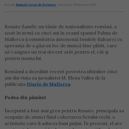
Scris de:
Redacția Jurnal de Emigrant
- duminică, 19 februarie 2023
Renato Zamfir, un tânăr de naționalitate română, a
sosit în urmă cu cinci ani în orașul spaniol Palma de
Mallorca (comunitatea autonomă Insulele Baleare) cu
speranța de a găsi un loc de muncă bine plătit, care
să-i asigure un trai decent atât pentru el, cât și
pentru mama lui.
Românul a dezvăluit recent povestea ultimilor cinci
ani din viața sa jurnalistei M. Elena Valles de la
publicația
Diario de Mallorca
.
Podea din pământ
Începutul a fost mai greu pentru Renato, principala sa
ocupație de atunci fiind colectarea fierului vechi, o
activitate care îi aducea bani puțini. În prezent, el are