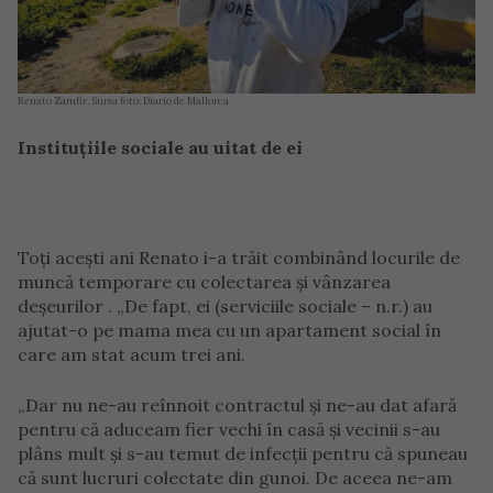
Renato Zamfir. Sursa foto: Diario de Mallorca
Instituțiile sociale au uitat de ei
Toți acești ani Renato i-a trăit combinând locurile de
muncă temporare cu colectarea și vânzarea
deșeurilor . „De fapt, ei (serviciile sociale – n.r.) au
ajutat-o ​​pe mama mea cu un apartament social în
care am stat acum trei ani.
„Dar nu ne-au reînnoit contractul și ne-au dat afară
pentru că aduceam fier vechi în casă și vecinii s-au
plâns mult și s-au temut de infecții pentru că spuneau
că sunt lucruri colectate din gunoi. De aceea ne-am