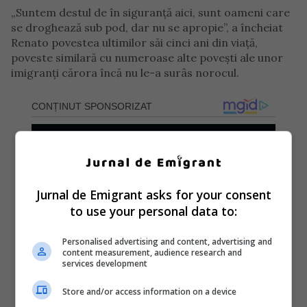
„Suntem destul de în siguranță aici, sunt oameni care
se droghează sub pod, dar nu se apropie”, a încheiat
Renato povestea ultimilor săi cinci ani din viață,
poveste similară cu numeroase alte povești ale unor
imigranți cărora încă nu le-a surâs norocul.
Jurnal de Emigrant asks for your consent
to use your personal data to:
Personalised advertising and content, advertising and
content measurement, audience research and
services development
Store and/or access information on a device