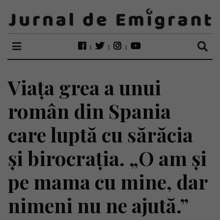
Viața grea a unui
român din Spania
care luptă cu sărăcia
și birocrația. „O am și
pe mama cu mine, dar
nimeni nu ne ajută.”