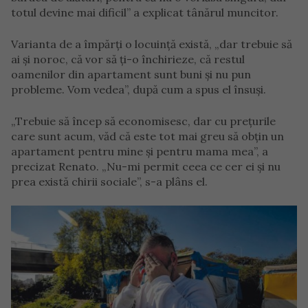
totul devine mai dificil” a explicat tânărul muncitor.
Varianta de a împărți o locuință există, „dar trebuie să
ai și noroc, că vor să ți-o închirieze, că restul
oamenilor din apartament sunt buni și nu pun
probleme. Vom vedea”, după cum a spus el însuși.
„Trebuie să încep să economisesc, dar cu prețurile
care sunt acum, văd că este tot mai greu să obțin un
apartament pentru mine și pentru mama mea”, a
precizat Renato. „Nu-mi permit ceea ce cer ei și nu
prea există chirii sociale”, s-a plâns el.