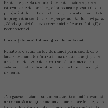
Pentru a-și izola de umiditate patul, hainele și cele
câteva piese de mobilier,, a întins niște preșuri direct
pe pământ. În ciuda acestui fapt, mirosul de umiditate
impregnat în țesătură este perpetuu. Dar lui nu-i pasă.
„Când ești aici de ceva vreme nici măcar nu-l simți”, a
recunoscut el.
Locuințele sunt tot mai greu de închiriat
Renato are acum un loc de muncă permanent, de o
lună este muncitor într-o firmă de construcții și are
un salariu de 1.200 de euro. Din păcate, nici acest
salariu nu este suficient pentru a închiria o locuință
decentă.
„Nu găsesc niciun apartament, cer trei luni în avans și
ar trebui să o iau și pe mama cu mine, care locuiește în
baraca de alături, pentru că nu o voi lăsa singură, dar