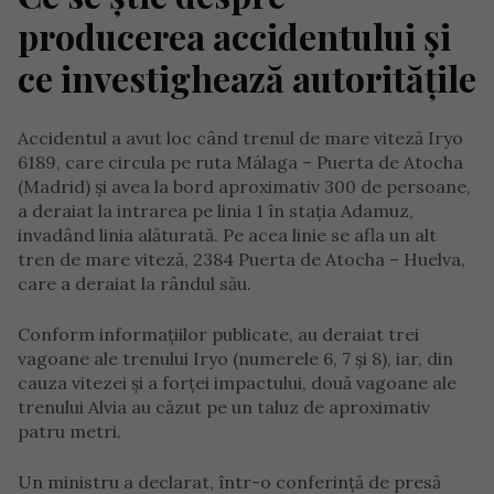
producerea accidentului și
ce investighează autoritățile
Accidentul a avut loc când trenul de mare viteză Iryo
6189, care circula pe ruta Málaga – Puerta de Atocha
(Madrid) și avea la bord aproximativ 300 de persoane,
a deraiat la intrarea pe linia 1 în stația Adamuz,
invadând linia alăturată. Pe acea linie se afla un alt
tren de mare viteză, 2384 Puerta de Atocha – Huelva,
care a deraiat la rândul său.
Conform informațiilor publicate, au deraiat trei
vagoane ale trenului Iryo (numerele 6, 7 și 8), iar, din
cauza vitezei și a forței impactului, două vagoane ale
trenului Alvia au căzut pe un taluz de aproximativ
patru metri.
Un ministru a declarat, într-o conferință de presă