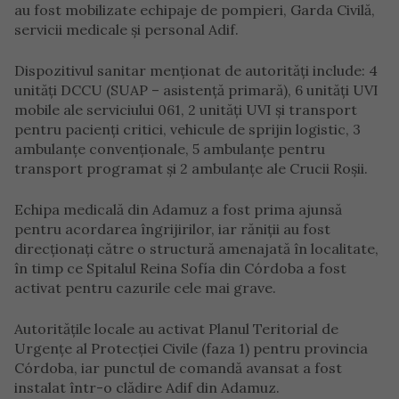
au fost mobilizate echipaje de pompieri, Garda Civilă,
servicii medicale și personal Adif.
Dispozitivul sanitar menționat de autorități include: 4
unități DCCU (SUAP – asistență primară), 6 unități UVI
mobile ale serviciului 061, 2 unități UVI și transport
pentru pacienți critici, vehicule de sprijin logistic, 3
ambulanțe convenționale, 5 ambulanțe pentru
transport programat și 2 ambulanțe ale Crucii Roșii.
Echipa medicală din Adamuz a fost prima ajunsă
pentru acordarea îngrijirilor, iar răniții au fost
direcționați către o structură amenajată în localitate,
în timp ce Spitalul Reina Sofía din Córdoba a fost
activat pentru cazurile cele mai grave.
Autoritățile locale au activat Planul Teritorial de
Urgențe al Protecției Civile (faza 1) pentru provincia
Córdoba, iar punctul de comandă avansat a fost
instalat într-o clădire Adif din Adamuz.