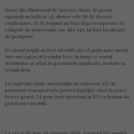
Surse din Ministerul de Interne citate de presa
spaniolă au indicat că, dintre cele 39 de decese
confirmate, 31 de trupuri au fost deja recuperate de
echipele de intervenție, iar alte opt au fost localizate
de pompieri.
În cursul nopții au fost identificați cel puțin șase morți
într-un vagon al trenului Iryo, în timp ce restul
victimelor se aflau în garniturile implicate, inclusiv în
trenul Alvia.
La capitolul răniți, autoritățile au raportat 152 de
persoane transportate pentru îngrijiri: cinci în stare
foarte gravă, 24 grav (toți internați) și 123 cu leziuni de
gravitate variabilă.
La ora 8:30, luni, 19 ianuarie 2026, serviciul 112 anunța