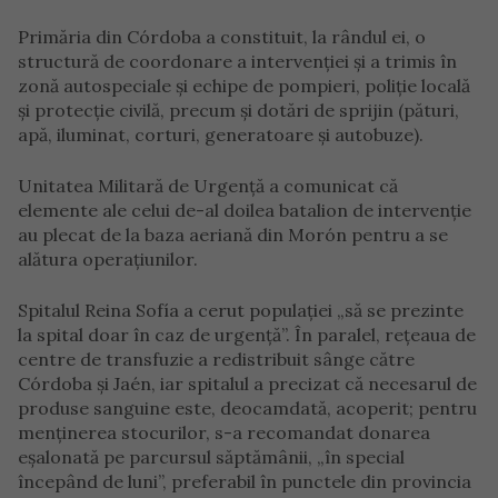
Primăria din Córdoba a constituit, la rândul ei, o
structură de coordonare a intervenției și a trimis în
zonă autospeciale și echipe de pompieri, poliție locală
și protecție civilă, precum și dotări de sprijin (pături,
apă, iluminat, corturi, generatoare și autobuze).
Unitatea Militară de Urgență a comunicat că
elemente ale celui de-al doilea batalion de intervenție
au plecat de la baza aeriană din Morón pentru a se
alătura operațiunilor.
Spitalul Reina Sofía a cerut populației „să se prezinte
la spital doar în caz de urgență”. În paralel, rețeaua de
centre de transfuzie a redistribuit sânge către
Córdoba și Jaén, iar spitalul a precizat că necesarul de
produse sanguine este, deocamdată, acoperit; pentru
menținerea stocurilor, s-a recomandat donarea
eșalonată pe parcursul săptămânii, „în special
începând de luni”, preferabil în punctele din provincia