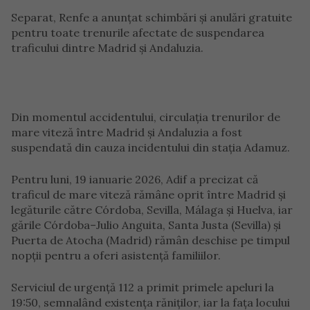
Separat, Renfe a anunțat schimbări și anulări gratuite
pentru toate trenurile afectate de suspendarea
traficului dintre Madrid și Andaluzia.
Din momentul accidentului, circulația trenurilor de
mare viteză între Madrid și Andaluzia a fost
suspendată din cauza incidentului din stația Adamuz.
Pentru luni, 19 ianuarie 2026, Adif a precizat că
traficul de mare viteză rămâne oprit între Madrid și
legăturile către Córdoba, Sevilla, Málaga și Huelva, iar
gările Córdoba–Julio Anguita, Santa Justa (Sevilla) și
Puerta de Atocha (Madrid) rămân deschise pe timpul
nopții pentru a oferi asistență familiilor.
Serviciul de urgență 112 a primit primele apeluri la
19:50, semnalând existența răniților, iar la fața locului