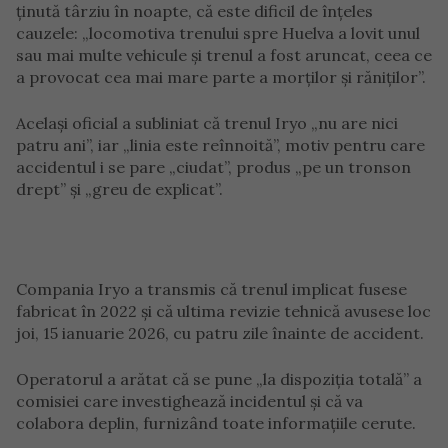
ținută târziu în noapte, că este dificil de înțeles
cauzele: „locomotiva trenului spre Huelva a lovit unul
sau mai multe vehicule și trenul a fost aruncat, ceea ce
a provocat cea mai mare parte a morților și răniților”.
Același oficial a subliniat că trenul Iryo „nu are nici
patru ani”, iar „linia este reînnoită”, motiv pentru care
accidentul i se pare „ciudat”, produs „pe un tronson
drept” și „greu de explicat”.
Compania Iryo a transmis că trenul implicat fusese
fabricat în 2022 și că ultima revizie tehnică avusese loc
joi, 15 ianuarie 2026, cu patru zile înainte de accident.
Operatorul a arătat că se pune „la dispoziția totală” a
comisiei care investighează incidentul și că va
colabora deplin, furnizând toate informațiile cerute.