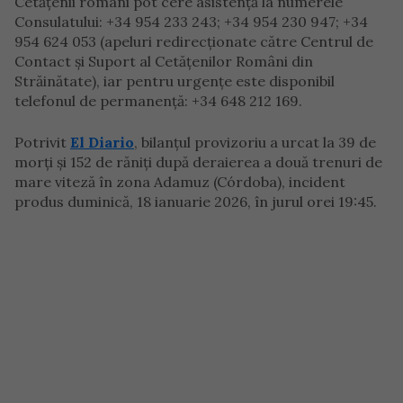
Cetățenii români pot cere asistență la numerele
Consulatului: +34 954 233 243; +34 954 230 947; +34
954 624 053 (apeluri redirecționate către Centrul de
Contact și Suport al Cetățenilor Români din
Străinătate), iar pentru urgențe este disponibil
telefonul de permanență: +34 648 212 169.
Potrivit
El Diario
, bilanțul provizoriu a urcat la 39 de
morți și 152 de răniți după deraierea a două trenuri de
mare viteză în zona Adamuz (Córdoba), incident
produs duminică, 18 ianuarie 2026, în jurul orei 19:45.