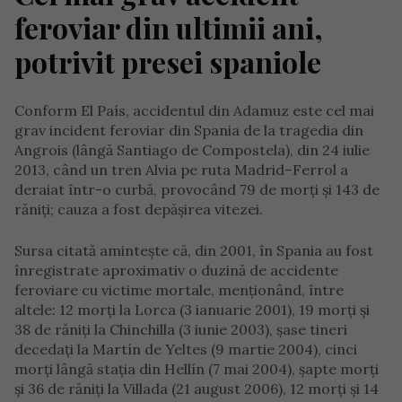
feroviar din ultimii ani,
potrivit presei spaniole
Conform El País, accidentul din Adamuz este cel mai
grav incident feroviar din Spania de la tragedia din
Angrois (lângă Santiago de Compostela), din 24 iulie
2013, când un tren Alvia pe ruta Madrid–Ferrol a
deraiat într-o curbă, provocând 79 de morți și 143 de
răniți; cauza a fost depășirea vitezei.
Sursa citată amintește că, din 2001, în Spania au fost
înregistrate aproximativ o duzină de accidente
feroviare cu victime mortale, menționând, între
altele: 12 morți la Lorca (3 ianuarie 2001), 19 morți și
38 de răniți la Chinchilla (3 iunie 2003), șase tineri
decedați la Martín de Yeltes (9 martie 2004), cinci
morți lângă stația din Hellín (7 mai 2004), șapte morți
și 36 de răniți la Villada (21 august 2006), 12 morți și 14