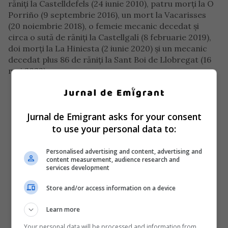
răniți la Castelldefels (24 iunie 2010), patru morți la O
Porriño (9 septembrie 2016), un mort la Vacarisses
(20 noiembrie 2018), o femeie mecanic decedat și
circa o sută de răniți la Castellgalí (8 februarie 2019),
doi morți la La Hiniesta (2 iunie 2020) și un mecanic
decedat plus 86 de răniți la Sant Boi de Llobregat (16
mai 2022).
Jurnal de Emigrant asks for your consent
to use your personal data to:
Personalised advertising and content, advertising and
content measurement, audience research and
services development
Store and/or access information on a device
Learn more
Your personal data will be processed and information from