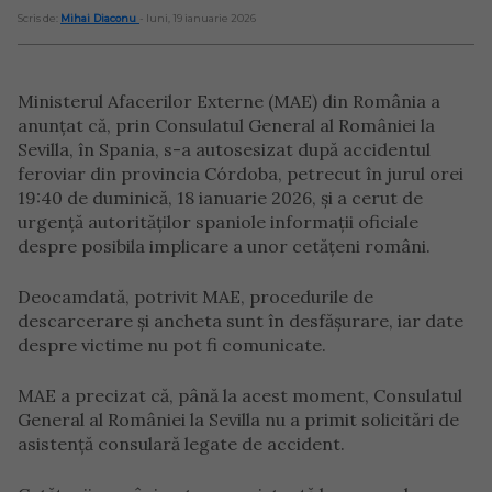
Scris de:
Mihai Diaconu
- luni, 19 ianuarie 2026
Ministerul Afacerilor Externe (MAE) din România a
anunțat că, prin Consulatul General al României la
Sevilla, în Spania, s-a autosesizat după accidentul
feroviar din provincia Córdoba, petrecut în jurul orei
19:40 de duminică, 18 ianuarie 2026, și a cerut de
urgență autorităților spaniole informații oficiale
despre posibila implicare a unor cetățeni români.
Deocamdată, potrivit MAE, procedurile de
descarcerare și ancheta sunt în desfășurare, iar date
despre victime nu pot fi comunicate.
MAE a precizat că, până la acest moment, Consulatul
General al României la Sevilla nu a primit solicitări de
asistență consulară legate de accident.