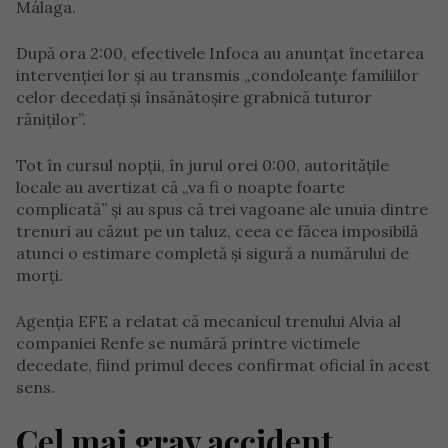
Málaga.
După ora 2:00, efectivele Infoca au anunțat încetarea
intervenției lor și au transmis „condoleanțe familiilor
celor decedați și însănătoșire grabnică tuturor
răniților”.
Tot în cursul nopții, în jurul orei 0:00, autoritățile
locale au avertizat că „va fi o noapte foarte
complicată” și au spus că trei vagoane ale unuia dintre
trenuri au căzut pe un taluz, ceea ce făcea imposibilă
atunci o estimare completă și sigură a numărului de
morți.
Agenția EFE a relatat că mecanicul trenului Alvia al
companiei Renfe se numără printre victimele
decedate, fiind primul deces confirmat oficial în acest
sens.
Cel mai grav accident