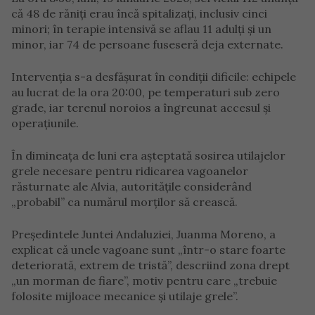
că 48 de răniți erau încă spitalizați, inclusiv cinci
minori; în terapie intensivă se aflau 11 adulți și un
minor, iar 74 de persoane fuseseră deja externate.
Intervenția s-a desfășurat în condiții dificile: echipele
au lucrat de la ora 20:00, pe temperaturi sub zero
grade, iar terenul noroios a îngreunat accesul și
operațiunile.
În dimineața de luni era așteptată sosirea utilajelor
grele necesare pentru ridicarea vagoanelor
răsturnate ale Alvia, autoritățile considerând
„probabil” ca numărul morților să crească.
Președintele Juntei Andaluziei, Juanma Moreno, a
explicat că unele vagoane sunt „într-o stare foarte
deteriorată, extrem de tristă”, descriind zona drept
„un morman de fiare”, motiv pentru care „trebuie
folosite mijloace mecanice și utilaje grele”.