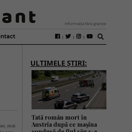
Informația fără granițe
ntact
ULTIMELE ȘTIRI:
Tată român mort în
Austria după ce mașina
sau, mai
condusă de fiul său s-a