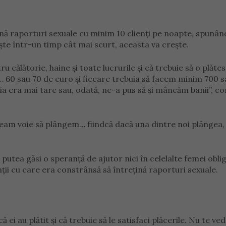
ină raporturi sexuale cu minim 10 clienți pe noapte, spunân
ește într-un timp cât mai scurt, aceasta va crește.
 călătorie, haine și toate lucrurile și că trebuie să o plăte
… 60 sau 70 de euro și fiecare trebuia să facem minim 700 
ia era mai tare sau, odată, ne-a pus să și mâncăm banii”, c
veam voie să plângem… fiindcă dacă una dintre noi plângea
putea găsi o speranță de ajutor nici în celelalte femei oblig
enții cu care era constrânsă să întrețină raporturi sexuale.
ă ei au plătit și că trebuie să le satisfaci plăcerile. Nu te ve