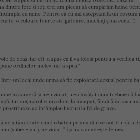
o. Mi-a spus să nu-mi fie teamă fiindcă toate lucrează în
una dintre fete și toți trei am plecat să cumpărăm haine pen
 întâmpla cu mine. Pentru că eu mă așteptam la un costum 
scurte, o culoare foarte strigătoare, machiaj și un ceas…”,
e de ceas, iar el i-a spus că îl va folosi pentru a verifica t
upune ordinelor mele», mi-a spus.”
într-un local unde urma să fie exploatată sexual pentru ba
a mine în cameră și m-a violat, m-a învățat cum trebuie să fa
ngă. Iar coșmarul ei era doar la început, fiindcă în casa un
e prostitueze se întâmplau lucruri la fel de grave.
 să ne uităm toate când o bătea pe una dintre noi. Cu bâta d
ana (sabie – n.r.), ne viola…”, își mai amintește femeia.