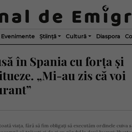
Evenimente
Știință
Cultură
Diaspora
Co
ă în Spania cu forța și
itueze. „Mi-au zis că voi
urant”
 toată viața, fără să fim obligați să executăm ordinele cuiva 