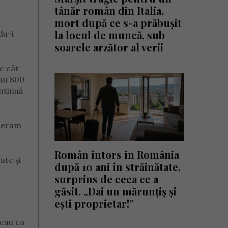
tânăr român din Italia,
mort după ce s-a prăbușit
la locul de muncă, sub
du-i
soarele arzător al verii
sc cât
sau 800
ontinuă
, eram
Român întors în România
ate și
după 10 ani în străinătate,
surprins de ceea ce a
găsit. „Dai un mărunțiș și
ești proprietar!”
deau ca