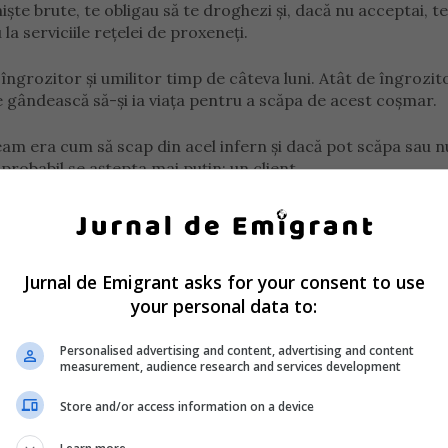
iște brute, te obligau să te droghezi și, dacă nu acceptai, te
a serviciile rețelei de proxeneți.
ngrozitor și umilitor timp de câteva luni. Atât de îngrozit
se gândească să-și ia viața pentru a scăpa de acest coșmar.
am era cum să scap din acel infern și dacă pot scăpa sau nu
 probabil se aștepta mai puțin: un client.
și că dacă nu mă ajută, mă arunc de la etajul doi”, povesteș
e.
Jurnal de Emigrant asks for your consent to use
b eram urmărite, bineînțeles. I-am spus fetei care era cu mi
your personal data to:
momentul în care am fugit”, își mai amintește femeia.
Personalised advertising and content, advertising and content
measurement, audience research and services development
a să facă toată demersurile pentru a se întoarce în România
Store and/or access information on a device
pania, dar a rămas și va rămâne foarte mult timp de acum în