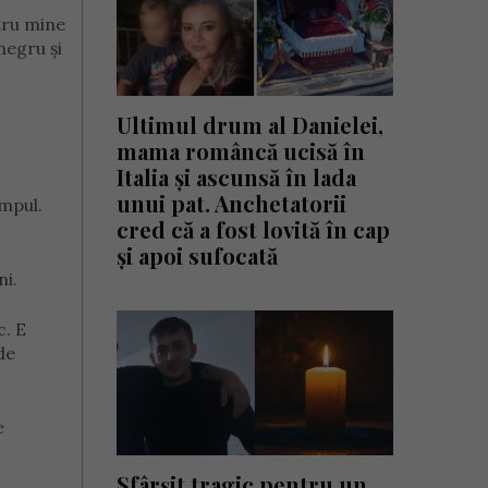
tru mine
negru și
Ultimul drum al Danielei,
mama româncă ucisă în
Italia și ascunsă în lada
unui pat. Anchetatorii
impul.
cred că a fost lovită în cap
și apoi sufocată
ni.
c. E
de
e
Sfârșit tragic pentru un