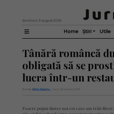
duminică, 9 august 2026
Home
Știri
Utile
Tânără româncă dus
obligată să se prost
lucra într-un resta
Scris de:
Mihai Diaconu
- marți, 28 ianuarie 2020
Foarte puțini dintre noi cei care am trăit liberi