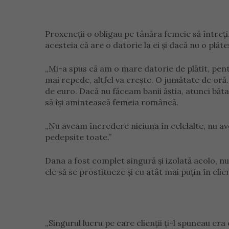
Proxeneții o obligau pe tânăra femeie să întreț
acesteia că are o datorie la ei și dacă nu o plăt
„Mi-a spus că am o mare datorie de plătit, pentru
mai repede, altfel va crește. O jumătate de oră
de euro. Dacă nu făceam banii ăștia, atunci băta
să își amintească femeia româncă.
„Nu aveam încredere niciuna în celelalte, nu a
pedepsite toate.”
Dana a fost complet singură și izolată acolo, nu 
ele să se prostitueze și cu atât mai puțin în cli
„Singurul lucru pe care clienții ți-l spuneau era c