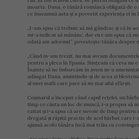
rău, să fim sclavul cuiva, ne putem imagina ce în
moarte. Dana, o tânără româncă obligată de o re
ce înseamnă asta și a povestit experiența ei în 
„I-am spus că trebuie să mă gândesc și că în ac
mi-a indicat să mănânc, dar eu i-am spus că nu
odată am adormit”, povestește tânăra despre m
„Când m-am trezit, nu mai aveam documentele d
pentru a pleca în Spania. Simțeam că ceva nu e
Înainte să ne îmbarcăm în avion m-a amenințat c
adăugat Dana, amintindu-și de acea zi blestemat
al unei mafii care pare să nu mai aibă sfârșit.
Coșmarul a început când capul rețelei, un bărb
timp ce căuta un loc de muncă, i-a propus să m
ezitat și i-a spus că are nevoie de timp pentru a
drogată și răpită practic de acel bărbat care i-a
ajunsă acolo tânăra încă mai trăia cu convinger