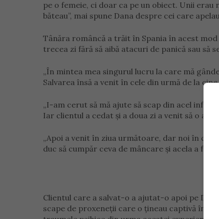
pe o femeie, ci doar ca pe un obiect. Unii erau n
băteau”, mai spune Dana despre cei care apelau l
Tânăra româncă a trăit în Spania în acest mod î
trecea zi fără să aibă atacuri de panică sau să 
„În mintea mea singurul lucru la care mă gânde
Salvarea însă a venit în cele din urmă de la cine
„I-am cerut să mă ajute să scap din acel infern 
Iar clientul a cedat și a doua zi a venit să o ajut
„Apoi a venit în ziua următoare, dar noi în clu
duc să cumpăr ceva de mâncare și acela a fost 
Clientul care a salvat-o a ajutat-o apoi pe Dan
scape de proxeneții care o țineau captivă în S