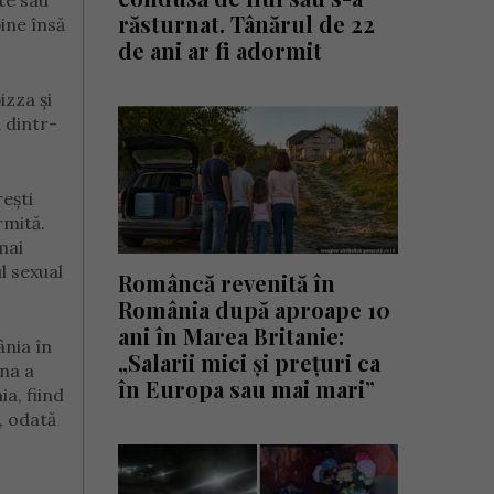
ate sau
răsturnat. Tânărul de 22
ine însă
de ani ar fi adormit
izza și
 dintr-
ești
rmită.
mai
l sexual
Româncă revenită în
România după aproape 10
ani în Marea Britanie:
ânia în
„Salarii mici și prețuri ca
ana a
în Europa sau mai mari”
a, fiind
, odată