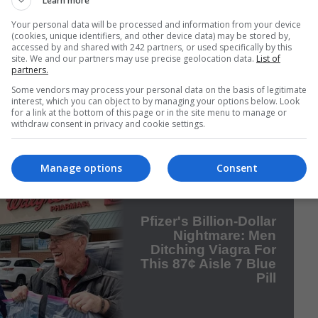
 care astăzi mulți o numesc „sclavie modernă”, dar care pa
Learn more
a ce se întâmplă în aceste cazuri.
Your personal data will be processed and information from your device
(cookies, unique identifiers, and other device data) may be stored by,
accessed by and shared with 242 partners, or used specifically by this
ărul de telefon
016
poate fi apelat de victime ale violenței
site. We and our partners may use precise geolocation data.
List of
 51 de limbi, inclusiv limba română. Nu va lăsa nicio urmă pe
partners.
ul de apeluri al telefonului mobil pentru a nu fi văzut de par
Some vendors may process your personal data on the basis of legitimate
a
numărul de telefon 900 20 20 10
al Fundației Anar pentru
interest, which you can object to by managing your options below. Look
p de agresiune domestică sunt rugați să sune la 112.
for a link at the bottom of this page or in the site menu to manage or
withdraw consent in privacy and cookie settings.
Manage options
Consent