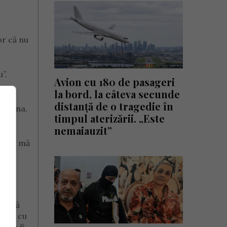
or că nu
”.
Avion cu 180 de pasageri
la bord, la câteva secunde
distanță de o tragedie în
te Dana.
timpul aterizării. „Este
nemaiauzit”
ne că mă
 și să
colo cu