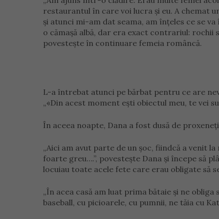
„Am ajuns într-o clădire. Erau multe femei acol
restaurantul în care voi lucra și eu. A chemat 
și atunci mi-am dat seama, am înțeles ce se va
o cămașă albă, dar era exact contrariul: rochii 
povestește în continuare femeia româncă.
L-a întrebat atunci pe bărbat pentru ce are nevoi
„«Din acest moment ești obiectul meu, te vei s
În aceea noapte, Dana a fost dusă de proxeneți 
„Aici am avut parte de un șoc, fiindcă a venit l
foarte greu….”, povestește Dana și începe să plâ
locuiau toate acele fete care erau obligate să s
„În acea casă am luat prima bătaie și ne obliga
baseball, cu picioarele, cu pumnii, ne tăia cu Kat