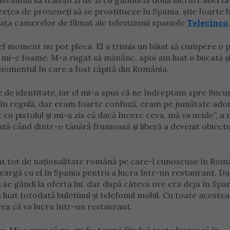
seamnă să trăiești zi de zi cu gândul la două lucruri: libert
țea de proxeneți să se prostitueze în Spania, știe foarte b
fața camerelor de filmat ale televiziunii spaniole
Telecinco
.
el moment nu pot pleca. El a trimis un băiat să cumpere o p
 mi-e foame. M-a rugat să mănânc, apoi am luat o bucată și
omentul în care a fost răpită din România.
e identitate, iar el mi-a spus că ne îndreptam spre Bucur
 în regulă, dar eram foarte confuză, eram pe jumătate ado
u pistolul și mi-a zis că dacă încerc ceva, mă va ucide”, a 
ă când dintr-o tânără frumoasă și liberă a devenit obiectu
at tot de naționalitate română pe care-l cunoscuse în Rom
eargă cu el în Spania pentru a lucra într-un restaurant. D
 se gândi la oferta lui, dar după câteva ore era deja în Spani
 luat totodată buletinul și telefonul mobil. Cu toate acestea
ea că va lucra într-un restaurant.