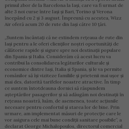
primul zbor de la Barcelona la Iași, care va fi urmat de
alte 3 noi curse între Iași și Bari, Torino și Verona
începând cu 2 și 3 august. Împreună cu acestea, Wizz
Air oferă acum 20 de rute din Iași către 10 țări.
„Suntem încântați că ne extindem rețeaua de rute din
Iași pentru a le oferi clienților noștri oportunități de
călătorie rapide și sigure spre noi destinații populare
din Spania și Italia. Considerăm că acest lucru va
contribui la consolidarea legăturilor culturale și
economice dintre Iași, Italia și Spania, și le va permite
românilor să își viziteze familiile și prietenii mai ușor și
mai des, datorită tarifelor noastre atractive. În timp
ce suntem întotdeauna dornici să răspundem
așteptărilor pasagerilor și să adăugăm noi destinații în
rețeaua noastră, luăm, de asemenea, toate acțiunile
necesare pentru confortul și starea lor de bine. Prin
urmare, am implementat măsuri de protecție care le
vor asigura cele mai bune condiții sanitare posibile”, a
declarat George Michalopoulos, directorul comercial