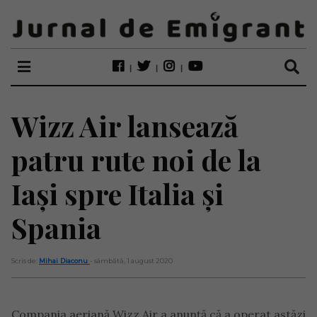
Wizz Air lansează
patru rute noi de la
Iași spre Italia și
Spania
Scris de:
Mihai Diaconu
- sâmbătă, 1 august 2020
Compania aeriană Wizz Air a anunță că a operat astăzi