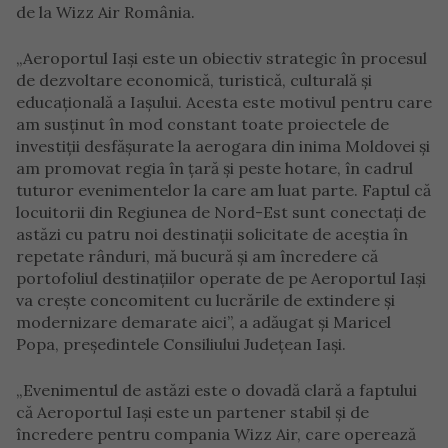
de la Wizz Air România.
„Aeroportul Iași este un obiectiv strategic în procesul
de dezvoltare economică, turistică, culturală și
educațională a Iașului. Acesta este motivul pentru care
am susținut în mod constant toate proiectele de
investiții desfășurate la aerogara din inima Moldovei și
am promovat regia în țară și peste hotare, în cadrul
tuturor evenimentelor la care am luat parte. Faptul că
locuitorii din Regiunea de Nord-Est sunt conectați de
astăzi cu patru noi destinații solicitate de aceștia în
repetate rânduri, mă bucură și am încredere că
portofoliul destinațiilor operate de pe Aeroportul Iași
va crește concomitent cu lucrările de extindere și
modernizare demarate aici”,
a adăugat și Maricel
Popa, președintele Consiliului Județean Iași.
„Evenimentul de astăzi este o dovadă clară a faptului
că Aeroportul Iași este un partener stabil și de
încredere pentru compania Wizz Air, care operează