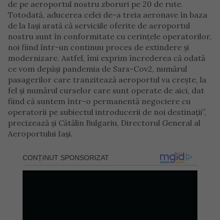
de pe aeroportul nostru zboruri pe 20 de rute.
Totodată, aducerea celei de-a treia aeronave în baza
de la Iași arată că serviciile oferite de aeroportul
nostru sunt în conformitate cu cerințele operatorilor,
noi fiind într-un continuu proces de extindere și
modernizare. Astfel, îmi exprim încrederea că odată
ce vom depăși pandemia de Sars-Cov2, numărul
pasagerilor care tranzitează aeroportul va crește, la
fel și numărul curselor care sunt operate de aici, dat
fiind că suntem într-o permanentă negociere cu
operatorii pe subiectul introducerii de noi destinații”,
precizează și Cătălin Bulgariu, Directorul General al
Aeroportului Iași.