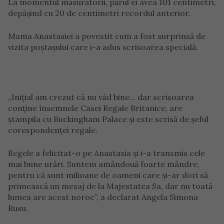
La momentul măsurătorii, părul ei avea 101 centimetri,
depășind cu 20 de centimetri recordul anterior.
Mama Anastasiei a povestit cum a fost surprinsă de
vizita poștașului care i-a adus scrisoarea specială.
„Inițial am crezut că nu văd bine… dar scrisoarea
conține însemnele Casei Regale Britanice, are
ștampila cu Buckingham Palace și este scrisă de șeful
corespondenței regale.
Regele a felicitat-o pe Anastasia și i-a transmis cele
mai bune urări. Suntem amândouă foarte mândre,
pentru că sunt milioane de oameni care și-ar dori să
primească un mesaj de la Majestatea Sa, dar nu toată
lumea are acest noroc”, a declarat Angela Simona
Rusu.