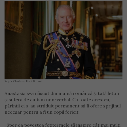
Regele Charles al Marii Britanii.
Anastasia s-a născut din mamă româncă și tată leton
și suferă de autism non-verbal. Cu toate acestea,
părinții ei s-au străduit permanent să îi ofere sprijinul
necesar pentru a fi un copil fericit.
„Sper ca povestea fetiței mele să inspire cât mai mulți