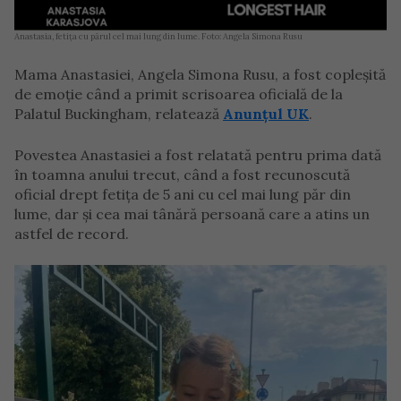
Anastasia, fetița cu părul cel mai lung din lume. Foto: Angela Simona Rusu
Mama Anastasiei, Angela Simona Rusu, a fost copleșită
de emoție când a primit scrisoarea oficială de la
Palatul Buckingham, relatează
Anunțul UK
.
Povestea Anastasiei a fost relatată pentru prima dată
în toamna anului trecut, când a fost recunoscută
oficial drept fetița de 5 ani cu cel mai lung păr din
lume, dar și cea mai tânără persoană care a atins un
astfel de record.