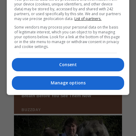
your device (cookies, unique identifiers, and other device
data) may be stored by, accessed by and shared with 242
partners, or used specifically by this site. We and our partners
may use precise geolocation data.
List of partners.
Some vendors may process your personal data on the basis
of legitimate interest, which you can object to by managing
your options below. Look for a link at the bottom of this page
or in the site menu to manage or withdraw consent in privacy
and cookie settings.
Consent
Manage options