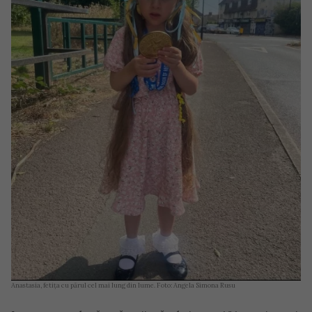
Anastasia, fetița cu părul cel mai lung din lume. Foto: Angela Simona Rusu