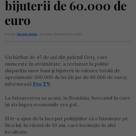
bijuterii de 60.000 de
euro
Scris de:
Daniela Stoica
- sâmbătă, 13 septembrie 2025
Un bărbat de 47 de ani din judeţul Gorj, care
munceşte în străinătate, a reclamat la poliţie
dispariţia unor bani şi bijuterii în valoare totală de
aproximativ 300.000 de lei (în jur de 60.000 de euro),
informează
Pro TV
.
La întoarcerea sa acasă, în România, borcanul în care
îşi strângea economiile era gol.
El le-a spus de la început polițiștilor că o bănuieşte pe
fiica lui, în vârstă de 19 ani, care locuieşte în altă
localitate.