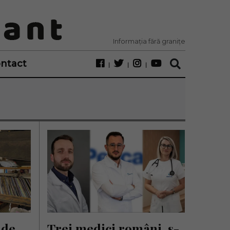
Informația fără granițe
ntact
de 
Trei medici români, s-