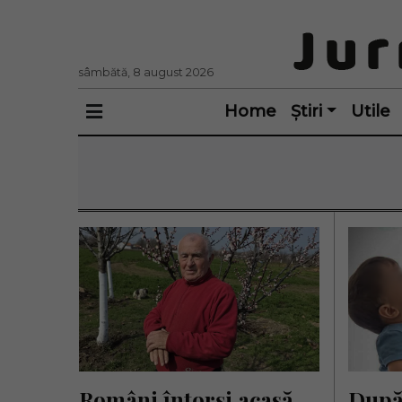
sâmbătă, 8 august 2026
Home
Știri
Utile
Români întorși acasă 
După 