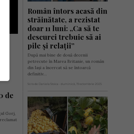
Român întors acasă din 
străinătate, a rezistat 
doar 11 luni: „Ca să te 
descurci trebuie să ai 
în 
pile și relații”
După mai bine de două decenii
a 
petrecute în Marea Britanie, un român
din Iași a încercat să se întoarcă
definitiv…
 
Scris de Daniela Stoica
- duminică, 19 octombrie 2025
0 de 
ul Gorj,
 reclamat