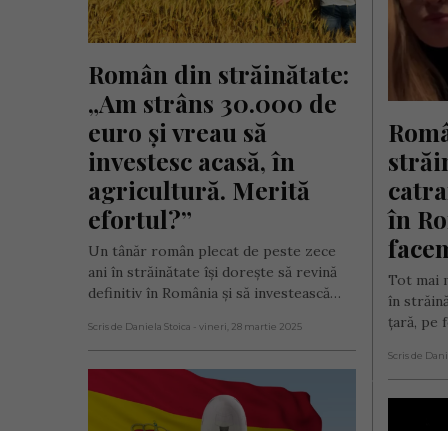
Român din străinătate: 
„Am strâns 30.000 de 
euro și vreau să 
Româ
investesc acasă, în 
străi
agricultură. Merită 
catra
efortul?”
în Ro
facem
Un tânăr român plecat de peste zece
ani în străinătate își dorește să revină
Tot mai m
definitiv în România și să investească…
în străin
țară, pe 
Scris de Daniela Stoica
- vineri, 28 martie 2025
Scris de Dani