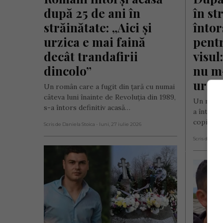
după 25 de ani în 
în st
străinătate: „Aici și 
întor
urzica e mai faină 
pentr
decât trandafirii 
visul
dincolo”
nu m-
urmă 
Un român care a fugit din țară cu numai
câteva luni înainte de Revoluția din 1989,
Un român 
s-a întors definitiv acasă…
a întors 
copilărie
Scris de Daniela Stoica
- luni, 27 iulie 2026
Scris de Mih