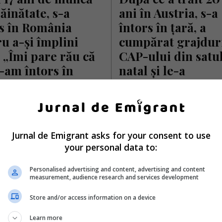
răinătate, s-a 
ani în Austria, s-a 
s în România 
întors în țară, a 
u a-și împlini 
cumpărat grajduri
: „Îmi pare rău că 
CAP-ului din satul
am întors în 
natal și le-a 
cu 10 ani!”
transformat într-o
zonă turistică de 
care a trăit 17 ani în Spania s-
interes
acasă pentru a-și urma visul din
: să devină…
Ioan Sorin Sofonea, cunoscut s
Jurnal de Emigrant asks for your consent to use
ai Diaconu
- sâmbătă, 3 ianuarie 2026
numele de Bădicu, este figura c
your personal data to:
unei inițiative inedite în zona tu
localității…
Personalised advertising and content, advertising and content
measurement, audience research and services development
Scris de Daniela Stoica
- marți, 9 decembrie 
Store and/or access information on a device
Learn more