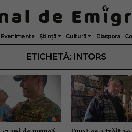
Evenimente
Știință
Cultură
Diaspora
Co
ETICHETĂ:
INTORS
17 ani de muncă 
După ce a trăit 20 