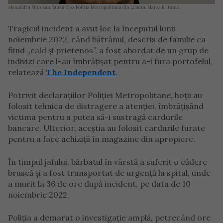
Alexandru Mureșan. Sursă foto: Poliția Metropolitană din Londra, Marea Britanie.
Tragicul incident a avut loc la începutul lunii
noiembrie 2022, când bătrânul, descris de familie ca
fiind „cald și prietenos”, a fost abordat de un grup de
indivizi care l-au îmbrățișat pentru a-i fura portofelul,
relatează
The Independent
.
Potrivit declarațiilor Poliției Metropolitane, hoții au
folosit tehnica de distragere a atenției, îmbrățișând
victima pentru a putea să-i sustragă cardurile
bancare. Ulterior, aceștia au folosit cardurile furate
pentru a face achiziții în magazine din apropiere.
În timpul jafului, bărbatul în vârstă a suferit o cădere
bruscă și a fost transportat de urgență la spital, unde
a murit la 36 de ore după incident, pe data de 10
noiembrie 2022.
Poliția a demarat o investigație amplă, petrecând ore