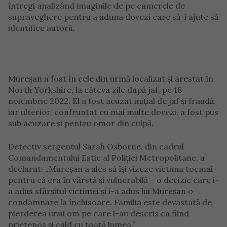
întregi analizând imaginile de pe camerele de
supraveghere pentru a aduna dovezi care să-i ajute să
identifice autorii.
Mureșan a fost în cele din urmă localizat și arestat în
North Yorkshire, la câteva zile după jaf, pe 18
noiembrie 2022. El a fost acuzat inițial de jaf și fraudă,
iar ulterior, confruntat cu mai multe dovezi, a fost pus
sub acuzare și pentru omor din culpă.
Detectiv sergentul Sarah Osborne, din cadrul
Comandamentului Estic al Poliției Metropolitane, a
declarat: „Mureșan a ales să își vizeze victima tocmai
pentru că era în vârstă și vulnerabilă – o decizie care i-
a adus sfârșitul victimei și i-a adus lui Mureșan o
condamnare la închisoare. Familia este devastată de
pierderea unui om pe care l-au descris ca fiind
prietenos și cald cu toată lumea.”