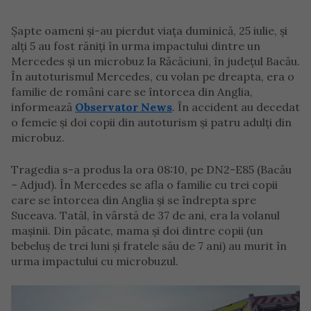
Şapte oameni şi-au pierdut viaţa duminică, 25 iulie, și
alți 5 au fost răniți în urma impactului dintre un
Mercedes şi un microbuz la Răcăciuni, în județul Bacău.
În autoturismul Mercedes, cu volan pe dreapta, era o
familie de români care se întorcea din Anglia,
informează
Observator News
. În accident au decedat
o femeie și doi copii din autoturism şi patru adulţi din
microbuz.
Tragedia s-a produs la ora 08:10, pe DN2-E85 (Bacău
– Adjud). În Mercedes se afla o familie cu trei copii
care se întorcea din Anglia și se îndrepta spre
Suceava. Tatăl, în vârstă de 37 de ani, era la volanul
mașinii. Din păcate, mama şi doi dintre copii (un
bebeluș de trei luni și fratele său de 7 ani) au murit în
urma impactului cu microbuzul.