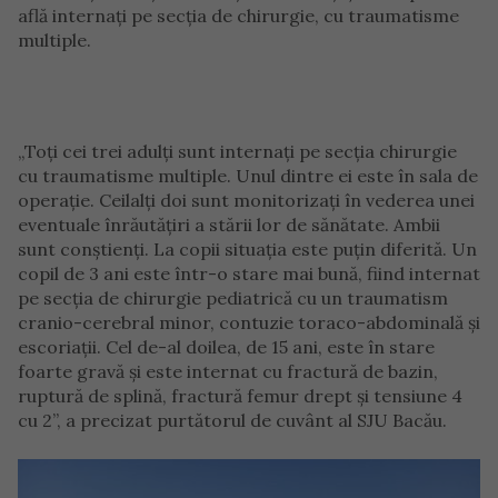
află internaţi pe secţia de chirurgie, cu traumatisme
multiple.
„Toţi cei trei adulţi sunt internaţi pe secţia chirurgie
cu traumatisme multiple. Unul dintre ei este în sala de
operaţie. Ceilalţi doi sunt monitorizaţi în vederea unei
eventuale înrăutăţiri a stării lor de sănătate. Ambii
sunt conştienţi. La copii situaţia este puţin diferită. Un
copil de 3 ani este într-o stare mai bună, fiind internat
pe secţia de chirurgie pediatrică cu un traumatism
cranio-cerebral minor, contuzie toraco-abdominală şi
escoriaţii. Cel de-al doilea, de 15 ani, este în stare
foarte gravă şi este internat cu fractură de bazin,
ruptură de splină, fractură femur drept şi tensiune 4
cu 2”, a precizat purtătorul de cuvânt al SJU Bacău.