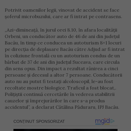
Potrivit oamenilor legii, vinovat de accident se face
şoferul microbuzului, care ar fi intrat pe contrasens.
„Azi-dimineaţă, în jurul orei 8.10, în afara localităţii
Orbeni, un conducător auto de 46 de ani din judeţul
Bacău, în timp ce conducea un autoturism 8+1 locuri
pe direcţia de deplasare Bacău către Adjud ar fi intrat
în coliziune frontală cu un autoturism condus de un
bărbat de 37 de ani din judeţul Suceava, care circula
din sens opus. Din impact a rezultat rănirea a cinci
persoane şi decesul a altor 7 persoane. Conducătorii
auto nu au putut fi testaţi alcoloscopil, le-au fost
recoltate mostre biologice. Traficul a fost blocat,.
Poliţiştii continuă cercetările în vederea stabilitrii
cauzelor şi împrejurărilor în care s-a produs
accidentul”, a declarat Cătălina Păduraru, IPJ Bacău.