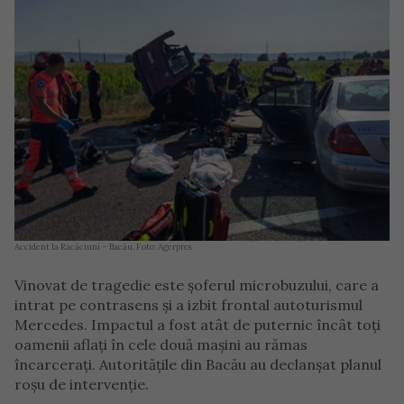
Accident la Răcăciuni – Bacău. Foto: Agerpres
Vinovat de tragedie este șoferul microbuzului, care a
intrat pe contrasens și a izbit frontal autoturismul
Mercedes. Impactul a fost atât de puternic încât toţi
oamenii aflaţi în cele două maşini au rămas
încarceraţi. Autorităţile din Bacău au declanşat planul
roşu de intervenţie.