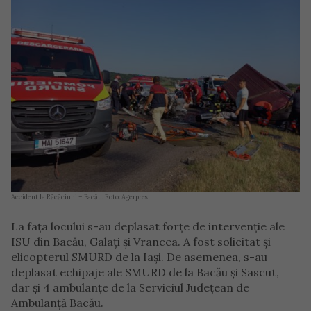
Accident la Răcăciuni – Bacău. Foto: Agerpres
La faţa locului s-au deplasat forţe de intervenţie ale
ISU din Bacău, Galaţi şi Vrancea. A fost solicitat şi
elicopterul SMURD de la Iaşi. De asemenea, s-au
deplasat echipaje ale SMURD de la Bacău şi Sascut,
dar şi 4 ambulanţe de la Serviciul Judeţean de
Ambulanţă Bacău.