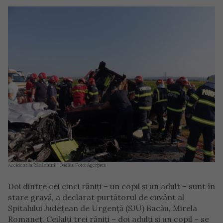
Accident la Răcăciuni – Bacău. Foto: Agerpres
Doi dintre cei cinci răniţi – un copil şi un adult – sunt în
stare gravă, a declarat purtătorul de cuvânt al
Spitalului Judeţean de Urgenţă (SJU) Bacău, Mirela
Romaneţ. Ceilalţi trei răniţi – doi adulţi şi un copil – se