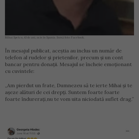
Mihai Spetcu, 43 de ani, ucis în Spania. Sursă foto: Facebook.
În mesajul publicat, aceștia au inclus un număr de
telefon al rudelor și prietenilor, precum și un cont
bancar pentru donații. Mesajul se încheie emoționant
cu cuvintele:
„Am pierdut un frate, Dumnezeu să te ierte Mihai și te
așeze alături de cei drepți. Suntem foarte foarte
foarte îndurerați,nu te vom uita niciodată suflet drag.”