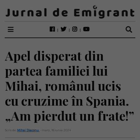
Apel disperat din
partea familiei lui
Mihai, românul ucis
cu cruzime în Spania.
„Am pierdut un frate!”
Scris de:
Mihai Diaconu
- marți, 18 iunie 2024