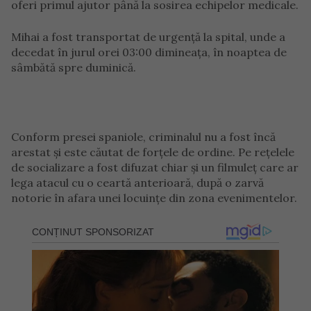
oferi primul ajutor până la sosirea echipelor medicale.
Mihai a fost transportat de urgență la spital, unde a
decedat în jurul orei 03:00 dimineața, în noaptea de
sâmbătă spre duminică.
Conform presei spaniole, criminalul nu a fost încă
arestat și este căutat de forțele de ordine. Pe rețelele
de socializare a fost difuzat chiar și un filmuleț care ar
lega atacul cu o ceartă anterioară, după o zarvă
notorie în afara unei locuințe din zona evenimentelor.