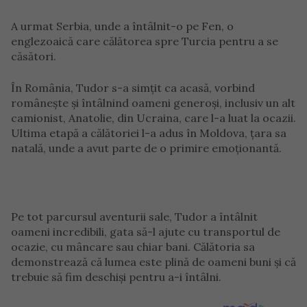
A urmat Serbia, unde a întâlnit-o pe Fen, o
englezoaică care călătorea spre Turcia pentru a se
căsători.
În România, Tudor s-a simțit ca acasă, vorbind
românește și întâlnind oameni generoși, inclusiv un alt
camionist, Anatolie, din Ucraina, care l-a luat la ocazii.
Ultima etapă a călătoriei l-a adus în Moldova, țara sa
natală, unde a avut parte de o primire emoționantă.
Pe tot parcursul aventurii sale, Tudor a întâlnit
oameni incredibili, gata să-l ajute cu transportul de
ocazie, cu mâncare sau chiar bani. Călătoria sa
demonstrează că lumea este plină de oameni buni și că
trebuie să fim deschiși pentru a-i întâlni.