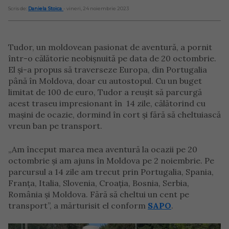
Scris de:
Daniela Stoica
- vineri, 24 noiembrie 2023
Tudor, un moldovean pasionat de aventură, a pornit
într-o călătorie neobișnuită pe data de 20 octombrie.
El și-a propus să traverseze Europa, din Portugalia
până în Moldova, doar cu autostopul. Cu un buget
limitat de 100 de euro, Tudor a reușit să parcurgă
acest traseu impresionant în 14 zile, călătorind cu
mașini de ocazie, dormind în cort și fără să cheltuiască
vreun ban pe transport.
„Am început marea mea aventură la ocazii pe 20
octombrie și am ajuns în Moldova pe 2 noiembrie. Pe
parcursul a 14 zile am trecut prin Portugalia, Spania,
Franța, Italia, Slovenia, Croația, Bosnia, Serbia,
România și Moldova. Fără să cheltui un cent pe
transport”, a mărturisit el conform
SAPO
.