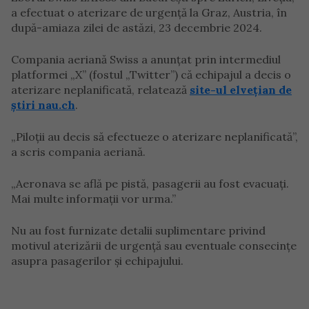
a efectuat o aterizare de urgență la Graz, Austria, în
după-amiaza zilei de astăzi, 23 decembrie 2024.
Compania aeriană Swiss a anunțat prin intermediul
platformei „X” (fostul „Twitter”) că echipajul a decis o
aterizare neplanificată, relatează
site-ul elvețian de
știri nau.ch
.
„Piloții au decis să efectueze o aterizare neplanificată”,
a scris compania aeriană.
„Aeronava se află pe pistă, pasagerii au fost evacuați.
Mai multe informații vor urma.”
Nu au fost furnizate detalii suplimentare privind
motivul aterizării de urgență sau eventuale consecințe
asupra pasagerilor și echipajului.