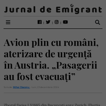
Avion plin cu români,
aterizare de urgență
în Austria. „Pasagerii
au fost evacuați”
Scris de:
Mihai Diaconu
- luni, 23 decembrie 2024
Zborul Swiss LX1885 din București spre Zurich, Elveția,