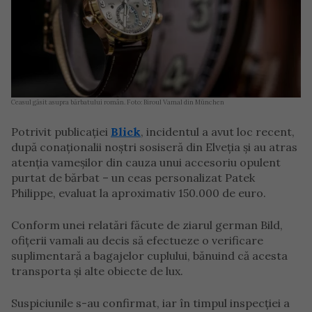
Ceasul găsit asupra bărbatului român. Foto: Biroul Vamal din München
Potrivit publicației
Blick
, incidentul a avut loc recent,
după conaționalii noștri sosiseră din Elveția și au atras
atenția vameșilor din cauza unui accesoriu opulent
purtat de bărbat – un ceas personalizat Patek
Philippe, evaluat la aproximativ 150.000 de euro.
Conform unei relatări făcute de ziarul german Bild,
ofițerii vamali au decis să efectueze o verificare
suplimentară a bagajelor cuplului, bănuind că acesta
transporta și alte obiecte de lux.
Suspiciunile s-au confirmat, iar în timpul inspecției a