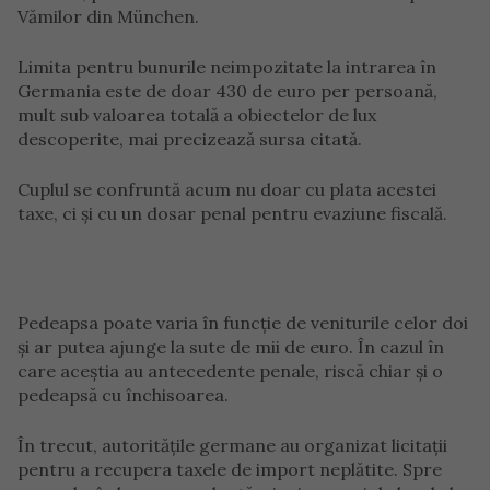
Vămilor din München.
Limita pentru bunurile neimpozitate la intrarea în
Germania este de doar 430 de euro per persoană,
mult sub valoarea totală a obiectelor de lux
descoperite, mai precizează sursa citată.
Cuplul se confruntă acum nu doar cu plata acestei
taxe, ci și cu un dosar penal pentru evaziune fiscală.
Pedeapsa poate varia în funcție de veniturile celor doi
și ar putea ajunge la sute de mii de euro. În cazul în
care aceștia au antecedente penale, riscă chiar și o
pedeapsă cu închisoarea.
În trecut, autoritățile germane au organizat licitații
pentru a recupera taxele de import neplătite. Spre