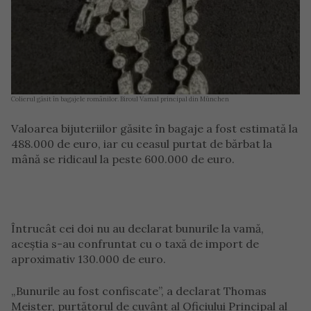
Colierul găsit în bagajele românilor. Biroul Vamal principal din München
Valoarea bijuteriilor găsite în bagaje a fost estimată la
488.000 de euro, iar cu ceasul purtat de bărbat la
mână se ridicaul la peste 600.000 de euro.
Întrucât cei doi nu au declarat bunurile la vamă,
aceștia s-au confruntat cu o taxă de import de
aproximativ 130.000 de euro.
„Bunurile au fost confiscate”, a declarat Thomas
Meister, purtătorul de cuvânt al Oficiului Principal al