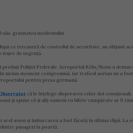
său, gravitatea incidentului.
după ce trecuseră de controlul de securitate, au obținut ac
 ieșire de urgență.
i și predați Poliției Federale. Aeroportul Köln/Bonn a demar
 în niciun moment compromisă, iar traficul aerian nu a fost
aeroportului pentru presa germană.
Observator
că le înţelege disperarea celor doi conaționali,
asă și spune că şi alţi oameni cu bilete cumpărate ar fi ră
n acel avion şi îmbarcarea a fost făcută în ultima clipă. La 
 dintre pasageri la poartă.