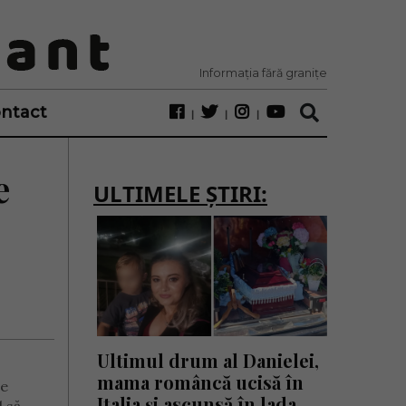
Informația fără granițe
ntact
e
ULTIMELE ȘTIRI:
e
Ultimul drum al Danielei,
mama româncă ucisă în
pe
Italia și ascunsă în lada