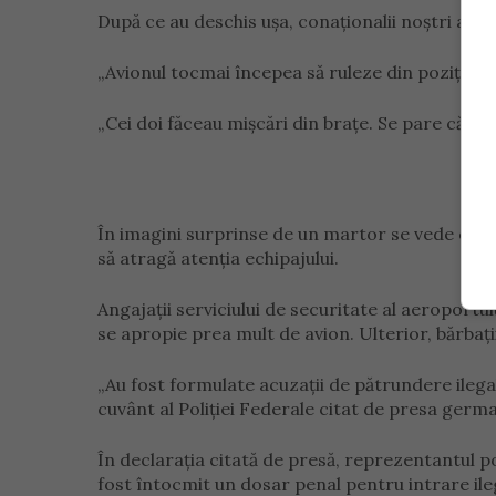
După ce au deschis ușa, conaționalii noștri au 
„Avionul tocmai începea să ruleze din poziția de
„Cei doi făceau mișcări din brațe. Se pare că vo
În imagini surprinse de un martor se vede cum 
să atragă atenția echipajului.
Angajații serviciului de securitate al aeroportulu
se apropie prea mult de avion. Ulterior, bărbații 
„Au fost formulate acuzații de pătrundere ilegală
cuvânt al Poliției Federale citat de presa germ
În declarația citată de presă, reprezentantul pol
fost întocmit un dosar penal pentru intrare ileg