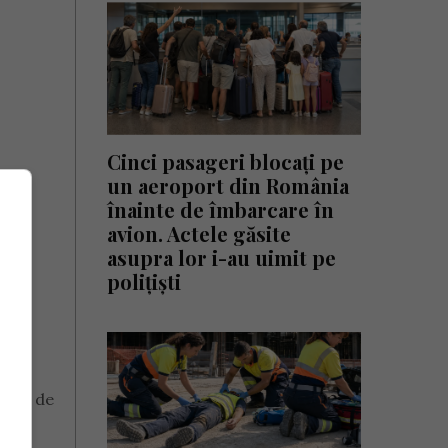
Cinci pasageri blocați pe
un aeroport din România
înainte de îmbarcare în
avion. Actele găsite
asupra lor i-au uimit pe
polițiști
l ușa de