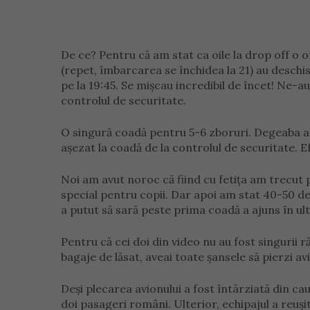
De ce? Pentru că am stat ca oile la drop off o or
(repet, îmbarcarea se închidea la 21) au deschis 
pe la 19:45. Se mişcau incredibil de încet! Ne-a
controlul de securitate.
O singură coadă pentru 5-6 zboruri. Degeaba a
aşezat la coadă de la controlul de securitate. Ef
Noi am avut noroc că fiind cu fetiţa am trecut 
special pentru copii. Dar apoi am stat 40-50 d
a putut să sară peste prima coadă a ajuns în ult
Pentru că cei doi din video nu au fost singurii ră
bagaje de lăsat, aveai toate şansele să pierzi av
Deși plecarea avionului a fost întârziată din ca
doi pasageri români. Ulterior, echipajul a reuși