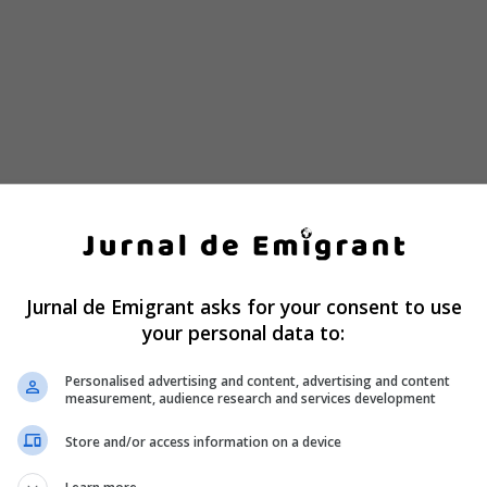
Jurnal de Emigrant asks for your consent to use
your personal data to:
Personalised advertising and content, advertising and content
measurement, audience research and services development
eamul unui buton de urgență și l-au apăsat, deschizând astfe
Store and/or access information on a device
uare.