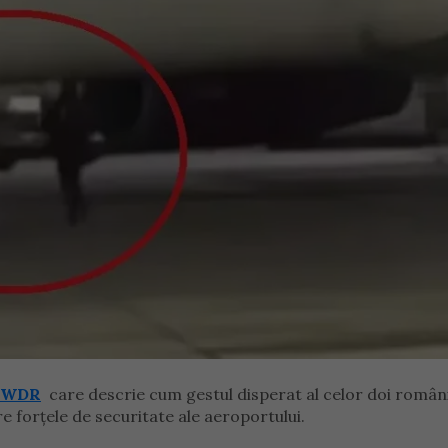
WDR
care descrie cum gestul disperat al celor doi român
e forțele de securitate ale aeroportului.