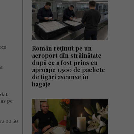
ces
Român reținut pe un
aeroport din străinătate
după ce a fost prins cu
at
aproape 1.500 de pachete
de țigări ascunse în
bagaje
 dat
mas pe
ora 20:50