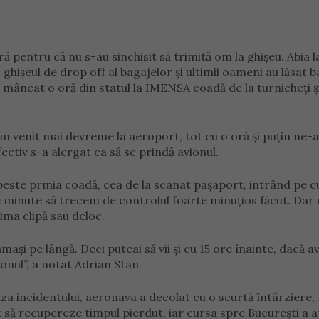
ă pentru că nu s-au sinchisit să trimită om la ghişeu. Abia l
ghişeul de drop off al bagajelor şi ultimii oameni au lăsat b
u mâncat o oră din statul la IMENSA coadă de la turnicheţi ş
m venit mai devreme la aeroport, tot cu o oră şi puţin ne-
ectiv s-a alergat ca să se prindă avionul.
peste prmia coadă, cea de la scanat paşaport, intrând pe c
e minute să trecem de controlul foarte minuţios făcut. Dar 
ima clipă sau deloc.
maşi pe lângă. Deci puteai să vii şi cu 15 ore înainte, dacă a
ionul”, a notat Adrian Stan.
uza incidentului, aeronava a decolat cu o scurtă întârziere, 
t să recupereze timpul pierdut, iar cursa spre București a a