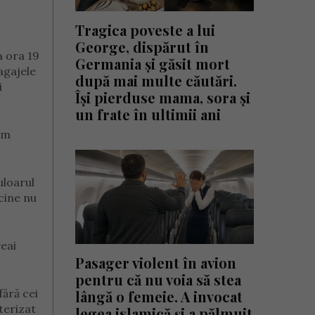
Tragica poveste a lui
George, dispărut în
a ora 19
Germania și găsit mort
agajele
după mai multe căutări.
i
Își pierduse mama, sora și
un frate în ultimii ani
am
uloarul
cine nu
veai
Pasager violent în avion
pentru că nu voia să stea
fără cei
lângă o femeie. A invocat
terizat
legea islamică și a pălmuit