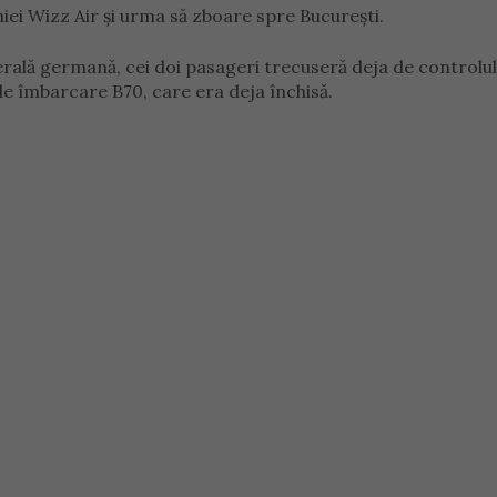
niei Wizz Air și urma să zboare spre București.
erală germană, cei doi pasageri trecuseră deja de controlul
de îmbarcare B70, care era deja închisă.