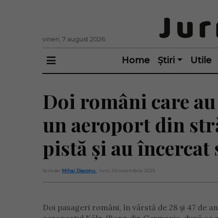
vineri, 7 august 2026
Home
Știri
Utile
Doi români care au 
un aeroport din str
pistă și au încercat
Scris de:
Mihai Diaconu
- luni, 24 noiembrie 2025
Doi pasageri români, în vârstă de 28 și 47 de an