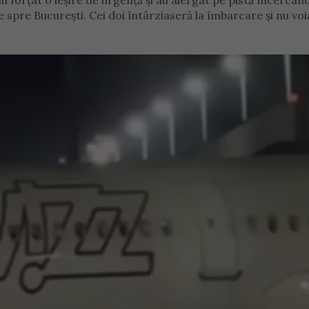
forțat o ieșire de urgență și au alergat pe pistă încercând
spre București. Cei doi întârziaseră la îmbarcare și nu voi