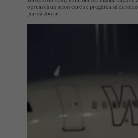
aeroportul Köln/Bonn din Germania, după ce au 
oprească un avion care se pregătea să decoleze 
piardă zborul.