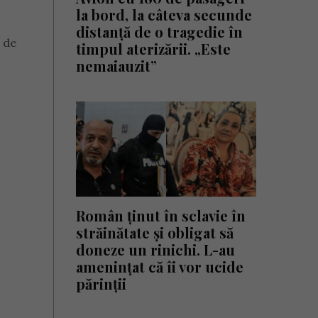
la bord, la câteva secunde
distanță de o tragedie în
 de
timpul aterizării. „Este
nemaiauzit”
Român ținut în sclavie în
străinătate și obligat să
doneze un rinichi. L-au
amenințat că îi vor ucide
părinții