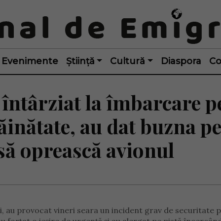
Evenimente
Știință
Cultură
Diaspora
Co
întârziat la îmbarcare p
ăinătate, au dat buzna p
 să oprească avionul
i, au provocat vineri seara un incident grav de securitate 