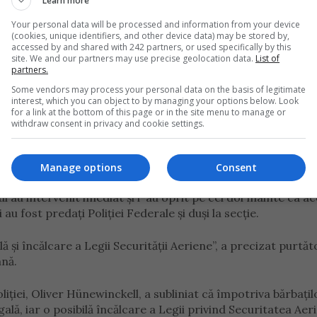
Learn more
fugit pe platformă spre aeronava care se pregătea să plece.
Your personal data will be processed and information from your device
(cookies, unique identifiers, and other device data) may be stored by,
 parcare”, a declarat un purtător de cuvânt al Poliției Fede
accessed by and shared with 242 partners, or used specifically by this
site. We and our partners may use precise geolocation data.
List of
partners.
iau să-l determine pe pilot să oprească.”
Some vendors may process your personal data on the basis of legitimate
interest, which you can object to by managing your options below. Look
for a link at the bottom of this page or in the site menu to manage or
withdraw consent in privacy and cookie settings.
bărbații aleargă disperați spre aeronavă și gesticulează, î
Manage options
Consent
i au intervenit imediat și i-au oprit pe cei doi înainte ca ac
au fost predați Poliției Federale și duși la secție.
 și încălcare a Legii Securității Aeriene”, a precizat purtăt
ană.
iției, Oliver Hünewinckell, a subliniat că împotriva bărbațil
ală, iar o posibilă încălcare a Legii privind Securitatea Aer