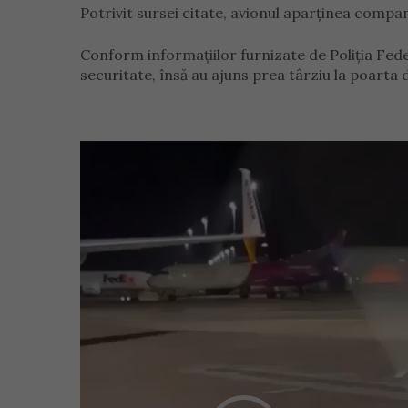
Potrivit sursei citate, avionul aparținea compa
Conform informațiilor furnizate de Poliția Fed
securitate, însă au ajuns prea târziu la poarta 
Player
video