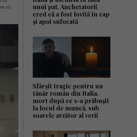
 să
unui pat. Anchetatorii
au să
cred că a fost lovită în cap
și apoi sufocată
Sfârșit tragic pentru un
tânăr român din Italia,
mort după ce s-a prăbușit
la locul de muncă, sub
soarele arzător al verii