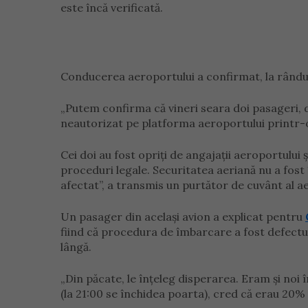
este încă verificată.
Conducerea aeroportului a confirmat, la rândul 
„Putem confirma că vineri seara doi pasageri, 
neautorizat pe platforma aeroportului printr-o
Cei doi au fost opriți de angajații aeroportulu
proceduri legale. Securitatea aeriană nu a fost
afectat”, a transmis un purtător de cuvânt al 
Un pasager din același avion a explicat pentru
fiind că procedura de îmbarcare a fost defectuo
lângă.
„Din păcate, le înţeleg disperarea. Eram şi noi î
(la 21:00 se închidea poarta), cred că erau 20%