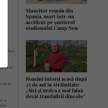
Muncitor român din
Spania, mort într-un
rale.
accident pe șantierul
stadionului Camp Nou
ncercând
eștia să
Români întorși acasă după
orul de
25 de ani în străinătate:
„Aici și urzica e mai faină
decât trandafirii dincolo”
or a
iană