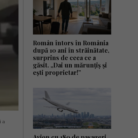
Român întors în România
după 10 ani în străinătate,
surprins de ceea ce a
găsit. „Dai un mărunțiș și
ești proprietar!”
i a
Avion cu 180 de pasageri