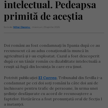
intelectual. Pedeapsa
primită de aceștia
Scris de:
Mihai Diaconu
- miercuri, 29 aprilie 2026
Doi români au fost condamnați în Spania după ce au
recunoscut că au adus conaționali la muncă în
agricultură și i-au exploatat. Cazul a fost descoperit
după ce un tânăr român cu dizabilitate intelectuală a
reușit să fugă din locuința în care era ținut.
Potrivit publicației
El Correo
, Tribunalul din Sevilla i-a
condamnat pe cei doi soți români la câte doi ani de
închisoare pentru trafic de persoane, în urma unei
ședințe desfășurate cu acord de recunoaștere a
faptelor. Hotărârea a fost pronunțată oral de Secția I
a instanței.