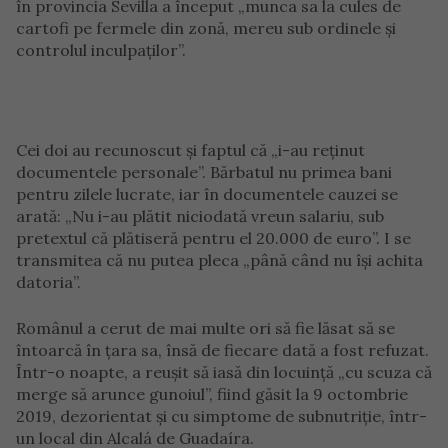
în provincia Sevilla a început „munca sa la cules de
cartofi pe fermele din zonă, mereu sub ordinele și
controlul inculpaților”.
Cei doi au recunoscut și faptul că „i-au reținut
documentele personale”. Bărbatul nu primea bani
pentru zilele lucrate, iar în documentele cauzei se
arată: „Nu i-au plătit niciodată vreun salariu, sub
pretextul că plătiseră pentru el 20.000 de euro”. I se
transmitea că nu putea pleca „până când nu își achita
datoria”.
Românul a cerut de mai multe ori să fie lăsat să se
întoarcă în țara sa, însă de fiecare dată a fost refuzat.
Într-o noapte, a reușit să iasă din locuință „cu scuza că
merge să arunce gunoiul”, fiind găsit la 9 octombrie
2019, dezorientat și cu simptome de subnutriție, într-
un local din Alcalá de Guadaíra.