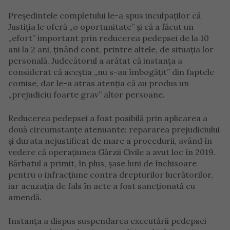
Președintele completului le-a spus inculpaților că
Justiția le oferă „o oportunitate” și că a făcut un
„efort” important prin reducerea pedepsei de la 10
ani la 2 ani, ținând cont, printre altele, de situația lor
personală. Judecătorul a arătat că instanța a
considerat că aceștia „nu s-au îmbogățit” din faptele
comise, dar le-a atras atenția că au produs un
„prejudiciu foarte grav” altor persoane.
Reducerea pedepsei a fost posibilă prin aplicarea a
două circumstanțe atenuante: repararea prejudiciului
și durata nejustificat de mare a procedurii, având în
vedere că operațiunea Gărzii Civile a avut loc în 2019.
Bărbatul a primit, în plus, șase luni de închisoare
pentru o infracțiune contra drepturilor lucrătorilor,
iar acuzația de fals în acte a fost sancționată cu
amendă.
Instanța a dispus suspendarea executării pedepsei