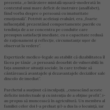
prezenta „o întârziere mintală ușoară-moderată în
contextul unui mare deficit de instruire (analfabet),
fiind vorba despre o persoană cu imaturitate
emoțională”. Potrivit aceleiași evaluări, era „foarte
influențabil, prezentând comportamente puerile cu
tendința de a se concentra pe conduite care
presupun satisfacții imediate, cu o capacitate redusă
de raționament și reflecție, circumstanțe ușor de
observat la vedere”.
Expertizele medico-legale au stabilit că dizabilitatea îl
făcea pe tânăr „o persoană deosebit de vulnerabilă în
fața anumitor situații sociale, în care trebuie să
cântărească avantajele și dezavantajele deciziilor sale
dincolo de imediat”.
Parchetul a susținut că inculpații, „cunoscând aceste
deficite intelectuale și cu intenția de a obține profit”, i-
au propus să muncească în agricultură. Un membru al
familiei celor doi l-a preluat și l-a dus la o locuință, iar