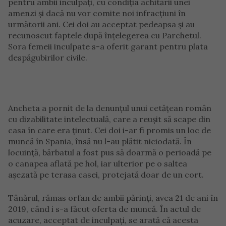
pentru ambii inculpați, cu condiția achitării unei
amenzi și dacă nu vor comite noi infracțiuni în
următorii ani. Cei doi au acceptat pedeapsa și au
recunoscut faptele după înțelegerea cu Parchetul.
Sora femeii inculpate s-a oferit garant pentru plata
despăgubirilor civile.
Ancheta a pornit de la denunțul unui cetățean român
cu dizabilitate intelectuală, care a reușit să scape din
casa în care era ținut. Cei doi i-ar fi promis un loc de
muncă în Spania, însă nu l-au plătit niciodată. În
locuință, bărbatul a fost pus să doarmă o perioadă pe
o canapea aflată pe hol, iar ulterior pe o saltea
așezată pe terasa casei, protejată doar de un cort.
Tânărul, rămas orfan de ambii părinți, avea 21 de ani în
2019, când i s-a făcut oferta de muncă. În actul de
acuzare, acceptat de inculpați, se arată că acesta