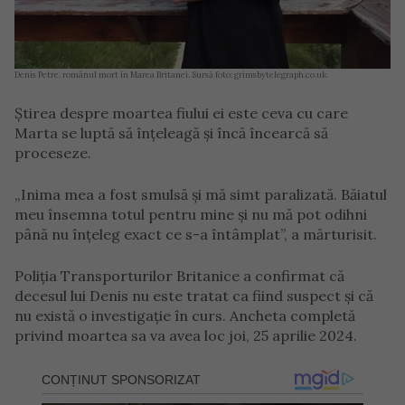
Denis Petre. românul mort în Marea Britanei. Sursă foto: grimsbytelegraph.co.uk.
Știrea despre moartea fiului ei este ceva cu care
Marta se luptă să înțeleagă și încă încearcă să
proceseze.
„Inima mea a fost smulsă și mă simt paralizată. Băiatul
meu însemna totul pentru mine și nu mă pot odihni
până nu înțeleg exact ce s-a întâmplat”, a mărturisit.
Poliția Transporturilor Britanice a confirmat că
decesul lui Denis nu este tratat ca fiind suspect și că
nu există o investigație în curs. Ancheta completă
privind moartea sa va avea loc joi, 25 aprilie 2024.