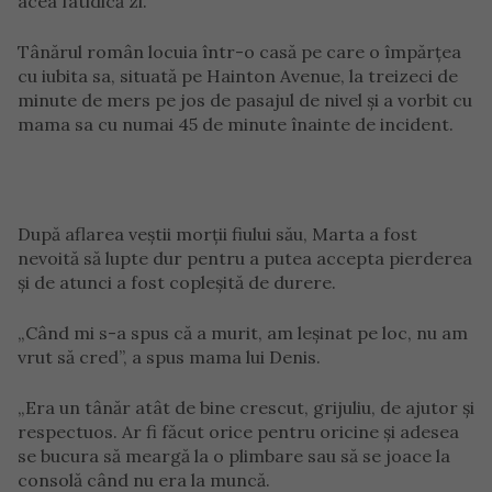
acea fatidică zi.
Tânărul român locuia într-o casă pe care o împărțea
cu iubita sa, situată pe Hainton Avenue, la treizeci de
minute de mers pe jos de pasajul de nivel și a vorbit cu
mama sa cu numai 45 de minute înainte de incident.
După aflarea veștii morții fiului său, Marta a fost
nevoită să lupte dur pentru a putea accepta pierderea
și de atunci a fost copleșită de durere.
„Când mi s-a spus că a murit, am leșinat pe loc, nu am
vrut să cred”, a spus mama lui Denis.
„Era un tânăr atât de bine crescut, grijuliu, de ajutor și
respectuos. Ar fi făcut orice pentru oricine și adesea
se bucura să meargă la o plimbare sau să se joace la
consolă când nu era la muncă.