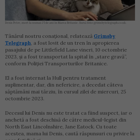
Denis Petre, mort la numai 25 de ani în Marea Britanie. Sursă foto: grimsbytelegraph.co.uk.
Tânărul nostru conațional, relatează
Grimsby
Telegraph
, a fost lovit de un tren în apropierea
pasajului de pe Littlefield Lane vineri, 10 octombrie
2023, și a fost transportat la spital în „stare gravă”,
conform Poliției Transporturilor Britanice.
El a fost internat la Hull pentru tratament
suplimentar, dar, din nefericire, a decedat câteva
săptămâni mai târziu, în cursul zilei de miercuri, 25
octombrie 2023.
Decesul lui Denis nu este tratat ca fiind suspect, iar o
anchetă a fost deschisă de către medicul-legist din
North East Lincolnshire, Jane Eatock. Cu toate
acestea, mama lui Denis, caută răspunsuri cu privire la