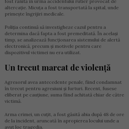
fost rănită în urma accidentului rutier provocat de
altercație. Micuța a fost transportată la spital, unde
primește îngrijiri medicale.
Poliția continuă să investigheze cazul pentru a
determina dacă fapta a fost premeditată. În același
timp, se analizează funcționarea sistemului de alertă
electronică, precum și motivele pentru care
dispozitivul victimei nu era utilizat.
Un trecut marcat de violență
Agresorul avea antecedente penale, fiind condamnat
în trecut pentru agresiuni și furturi. Recent, fusese
eliberat pe cauțiune, suma fiind achitată chiar de către
victimă.
Arma crimei, un cuțit, a fost găsită abia după 48 de ore
de la incident, aruncată în apropierea locului unde a
avut loc tragedia.