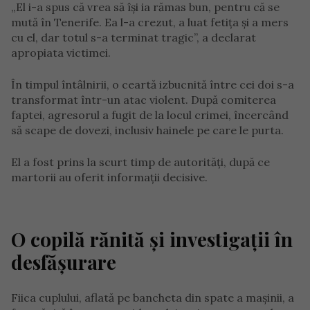
„El i-a spus că vrea să își ia rămas bun, pentru că se
mută în Tenerife. Ea l-a crezut, a luat fetița și a mers
cu el, dar totul s-a terminat tragic”, a declarat
apropiata victimei.
În timpul întâlnirii, o ceartă izbucnită între cei doi s-a
transformat într-un atac violent. După comiterea
faptei, agresorul a fugit de la locul crimei, încercând
să scape de dovezi, inclusiv hainele pe care le purta.
El a fost prins la scurt timp de autorități, după ce
martorii au oferit informații decisive.
O copilă rănită și investigații în
desfășurare
Fiica cuplului, aflată pe bancheta din spate a mașinii, a