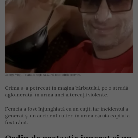
George Virgil Teianu și soția sa. Sursă foto: stirileprotv.ro.
Crima s-a petrecut în mașina bărbatului, pe o stradă
aglomerată, în urma unei altercații violente.
Femeia a fost înjunghiată cu un cuțit, iar incidentul a
generat și un accident rutier, în urma căruia copilul a
fost rănit.