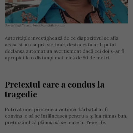
George Virgil Teianu. Sursă foto: stirileprotv.ro.
Autoritățile investighează de ce dispozitivul se afla
acasă și nu asupra victimei, deși acesta ar fi putut
declanșa automat un avertisment dacă cei doi s-ar fi
apropiat la o distanță mai mică de 50 de metri.
Pretextul care a condus la
tragedie
Potrivit unei prietene a victimei, bărbatul ar fi
convins-o să se întâlnească pentru a-și lua rămas bun,
pretinzând că plănuia să se mute în Tenerife.