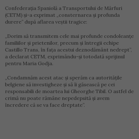
Confederația Spaniolă a Transportului de Mărfuri
(CETM) și-a exprimat „consternarea și profunda
durere” după aflarea veștii tragice:
„Dorim să transmitem cele mai profunde condoleanțe
familiilor și prietenilor, precum și întregii echipe
Castillo Trans, în fața acestui deznodământ nedrept”,
a declarat CETM, exprimându-și totodată sprijinul
pentru Maria Godja.
„Condamnăm acest atac și sperăm ca autoritățile
belgiene să investigheze și să îi găsească pe cei
responsabili de moartea lui Gheorghe Tibil. O astfel de
crimă nu poate rămâne nepedepsită și avem
încredere că se va face dreptate”.