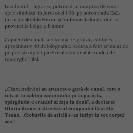
Incidentul tragic s-a petrecut în noaptea de vineri
spre sâmbătă, în jurul orei 1:30, pe autostrada E42,
între localitățile Héron și Andenne, la limita dintre
provinciile Liège și Namur.
Capacul de canal, sub formă de grătar, cântărea
aproximativ 40 de kilograme. Acesta a fost aruncat de
pe pod și a spart parbrizul camionului condus de
Gheorghe Tibil.
„Cinci indivizi au aruncat o gură de canal, care a
intrat în cabina camionului prin parbriz,
spărgându-i craniul și fața în două”, a declarat
Gloria Romera, directorul companiei Castillo
Trans. „Cioburile de sticlă s-au înfipt în tot corpul
său”.