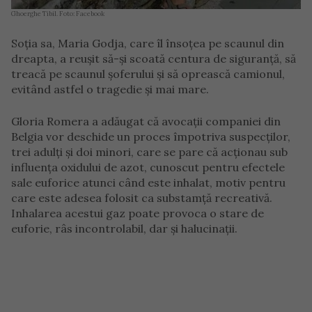
Ghoerghe Tibil. Foto: Facebook
Soția sa, Maria Godja, care îl însoțea pe scaunul din
dreapta, a reușit să-și scoată centura de siguranță, să
treacă pe scaunul șoferului și să oprească camionul,
evitând astfel o tragedie și mai mare.
Gloria Romera a adăugat că avocații companiei din
Belgia vor deschide un proces împotriva suspecților,
trei adulți și doi minori, care se pare că acționau sub
influența oxidului de azot, cunoscut pentru efectele
sale euforice atunci când este inhalat, motiv pentru
care este adesea folosit ca substamță recreativă.
Inhalarea acestui gaz poate provoca o stare de
euforie, râs incontrolabil, dar și halucinații.