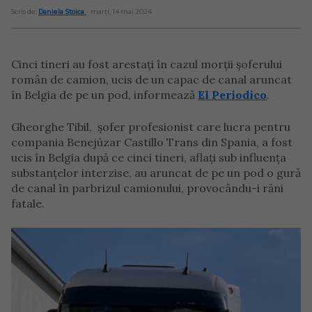
Scris de:
Daniela Stoica
- marți, 14 mai 2024
Cinci tineri au fost arestați în cazul morții șoferului
român de camion, ucis de un capac de canal aruncat
în Belgia de pe un pod, informează
El Periodico
.
Gheorghe Tibil, șofer profesionist care lucra pentru
compania Benejúzar Castillo Trans din Spania, a fost
ucis în Belgia după ce cinci tineri, aflați sub influența
substanțelor interzise, au aruncat de pe un pod o gură
de canal în parbrizul camionului, provocându-i răni
fatale.