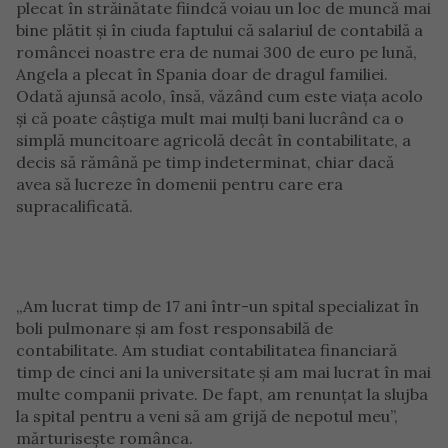
plecat în străinătate fiindcă voiau un loc de muncă mai
bine plătit și în ciuda faptului că salariul de contabilă a
româncei noastre era de numai 300 de euro pe lună,
Angela a plecat în Spania doar de dragul familiei.
Odată ajunsă acolo, însă, văzând cum este viața acolo
și că poate câștiga mult mai mulți bani lucrând ca o
simplă muncitoare agricolă decât în contabilitate, a
decis să rămână pe timp indeterminat, chiar dacă
avea să lucreze în domenii pentru care era
supracalificată.
„Am lucrat timp de 17 ani într-un spital specializat în
boli pulmonare și am fost responsabilă de
contabilitate. Am studiat contabilitatea financiară
timp de cinci ani la universitate și am mai lucrat în mai
multe companii private. De fapt, am renunțat la slujba
la spital pentru a veni să am grijă de nepotul meu”,
mărturisește românca.