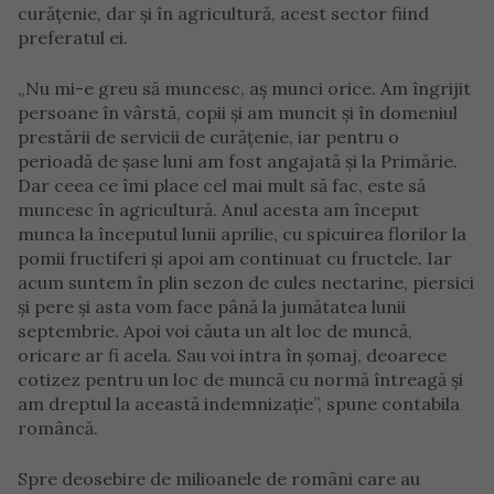
curățenie, dar și în agricultură, acest sector fiind
preferatul ei.
„Nu mi-e greu să muncesc, aș munci orice. Am îngrijit
persoane în vârstă, copii și am muncit și în domeniul
prestării de servicii de curățenie, iar pentru o
perioadă de șase luni am fost angajată și la Primărie.
Dar ceea ce îmi place cel mai mult să fac, este să
muncesc în agricultură. Anul acesta am început
munca la începutul lunii aprilie, cu spicuirea florilor la
pomii fructiferi și apoi am continuat cu fructele. Iar
acum suntem în plin sezon de cules nectarine, piersici
și pere și asta vom face până la jumătatea lunii
septembrie. Apoi voi căuta un alt loc de muncă,
oricare ar fi acela. Sau voi intra în șomaj, deoarece
cotizez pentru un loc de muncă cu normă întreagă și
am dreptul la această indemnizație”, spune contabila
româncă.
Spre deosebire de milioanele de români care au