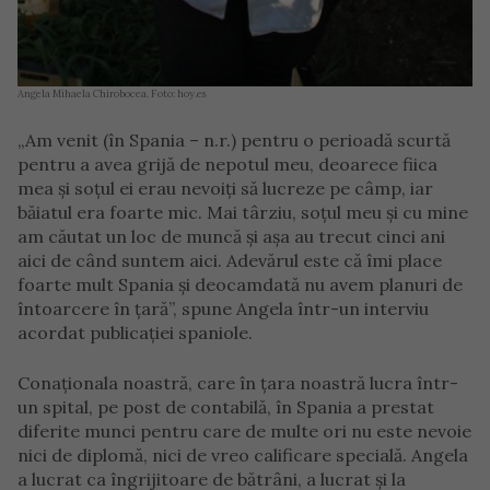
Angela Mihaela Chirobocea. Foto: hoy.es
„Am venit (în Spania – n.r.) pentru o perioadă scurtă
pentru a avea grijă de nepotul meu, deoarece fiica
mea și soțul ei erau nevoiți să lucreze pe câmp, iar
băiatul era foarte mic. Mai târziu, soțul meu și cu mine
am căutat un loc de muncă și așa au trecut cinci ani
aici de când suntem aici. Adevărul este că îmi place
foarte mult Spania și deocamdată nu avem planuri de
întoarcere în țară”, spune Angela într-un interviu
acordat publicației spaniole.
Conaționala noastră, care în țara noastră lucra într-
un spital, pe post de contabilă, în Spania a prestat
diferite munci pentru care de multe ori nu este nevoie
nici de diplomă, nici de vreo calificare specială. Angela
a lucrat ca îngrijitoare de bătrâni, a lucrat și la