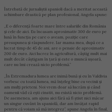
Întrebată de jurnaliștii spanioli dacă a meritat această
schimbare drastică pe plan profesional, Angela spune:
„E o diferență foarte mare între salariile din România
și cele de aici. Eu încasam aproximativ 300 de euro pe
lună în funcția pe care o aveam, poziție care
presupunea și răspundere. Iar mama mea, după ce a
lucrat timp de 45 de ani, are o pensie de aproximativ
200 de euro. Aici lucrez în agricultură, câștig mult mai
mult decât câștigam în țară și este o muncă ușoară,
care nu îmi crează nicio problemă.”
„În Extremadura lumea are inimă bună și eu în Valdivia
vorbesc cu toată lumea, mă înțeleg bine cu vecinii și
am mulți prieteni. Noi vrem doar să lucrăm și când
oamenii văd că ești cinstit, nu există nicio problemă.
De asemenea, am ajuns aici fără să fi știut nici măcar
un singur cuvânt în spaniolă, dar am învățat rapid
pentru că voiam să mă integrez”, spune Angela în final,