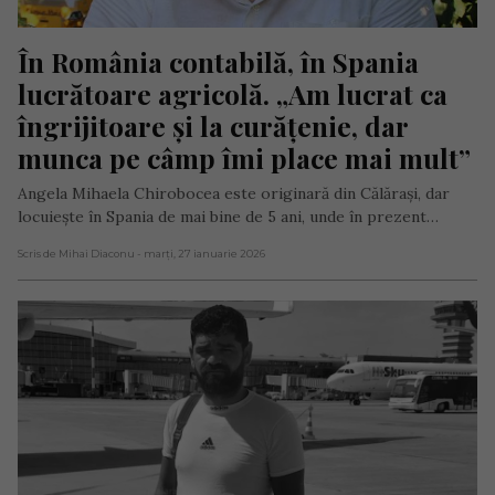
În România contabilă, în Spania 
lucrătoare agricolă. „Am lucrat ca 
îngrijitoare și la curățenie, dar 
munca pe câmp îmi place mai mult”
Angela Mihaela Chirobocea este originară din Călărași, dar
locuiește în Spania de mai bine de 5 ani, unde în prezent…
Scris de Mihai Diaconu
- marți, 27 ianuarie 2026