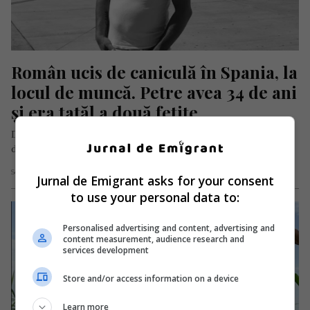
Român ucis de caniculă în Spania, la 
locul de muncă. Petre avea 34 de ani 
și era tatăl a două fetițe
Durere sfâșietoare în localitatea Curcani din județul Călărași,
după ce un tânăr român de 34 de ani, tată a două…
Scris de Mihai Diaconu
- miercuri, 9 iulie 2025
Jurnal de Emigrant asks for your consent
to use your personal data to:
Personalised advertising and content, advertising and
content measurement, audience research and
services development
Store and/or access information on a device
Learn more