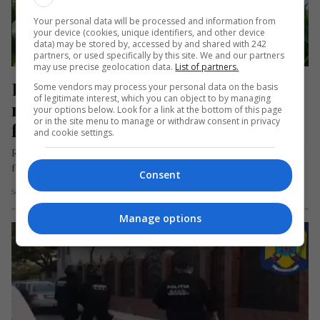
Your personal data will be processed and information from
your device (cookies, unique identifiers, and other device
data) may be stored by, accessed by and shared with 242
partners, or used specifically by this site. We and our partners
may use precise geolocation data.
List of partners.
Român întors în țară după 10 ani de 
Some vendors may process your personal data on the basis
of legitimate interest, which you can object to by managing
muncă în străinătate. A deschis o 
your options below. Look for a link at the bottom of this page
or in the site menu to manage or withdraw consent in privacy
fermă mixtă cu vaci și furaje
and cookie settings.
Românul Alin Căprilă s-a întors din Anglia pentru a construi o
fermă la Coconi, județul Călărași. O fermă mixtă cu…
Consent
Scris de Daniela Stoica
- duminică, 12 martie 2023
Manage options