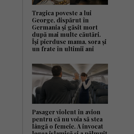
Tragica poveste a lui
George, dispărut în
Germania și găsit mort
după mai multe căutări.
Își pierduse mama, sora și
un frate în ultimii ani
Pasager violent în avion
pentru că nu voia să stea
lângă o femeie. A invocat
legea islamică și a pălmuit