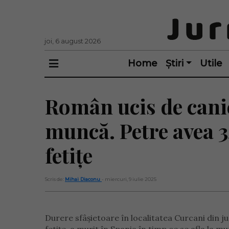
joi, 6 august 2026
Home
Știri
Utile
Român ucis de canic
muncă. Petre avea 34
fetițe
Scris de:
Mihai Diaconu
- miercuri, 9 iulie 2025
Durere sfâșietoare în localitatea Curcani din j