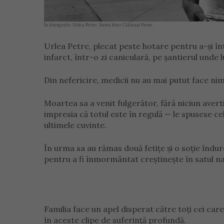
În fotografie: Urlea Petre. Sursă foto: Călărași Press.
Urlea Petre, plecat peste hotare pentru a-și înt
infarct, într-o zi caniculară, pe șantierul unde l
Din nefericire, medicii nu au mai putut face nim
Moartea sa a venit fulgerător, fără niciun avert
impresia că totul este în regulă — le spusese ce
ultimele cuvinte.
În urma sa au rămas două fetițe și o soție îndur
pentru a fi înmormântat creștinește în satul na
Familia face un apel disperat către toți cei care 
în aceste clipe de suferință profundă.