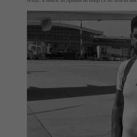
fetițe, a murit în Spania în timp ce se afla la m