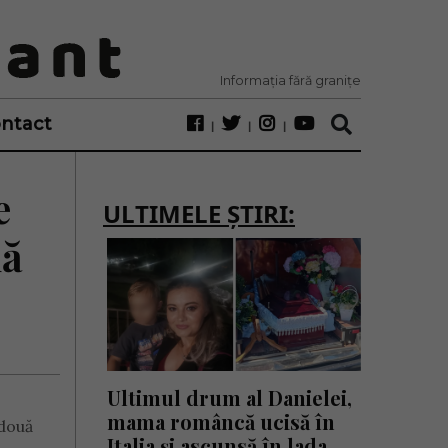
Informația fără granițe
ntact
e
ULTIMELE ȘTIRI:
uă
Ultimul drum al Danielei,
mama româncă ucisă în
 două
Italia și ascunsă în lada