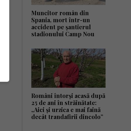
Muncitor român din
Spania, mort într-un
accident pe șantierul
stadionului Camp Nou
Români întorși acasă după
25 de ani în străinătate:
„Aici și urzica e mai faină
decât trandafirii dincolo”