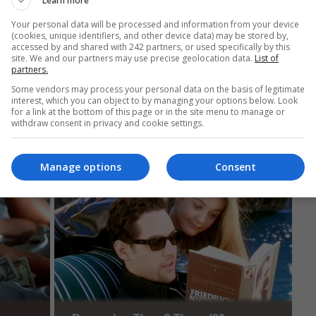
Learn more
Your personal data will be processed and information from your device
(cookies, unique identifiers, and other device data) may be stored by,
accessed by and shared with 242 partners, or used specifically by this
site. We and our partners may use precise geolocation data.
List of
partners.
Some vendors may process your personal data on the basis of legitimate
interest, which you can object to by managing your options below. Look
for a link at the bottom of this page or in the site menu to manage or
withdraw consent in privacy and cookie settings.
Manage options
Consent