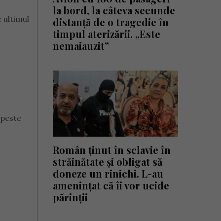
la bord, la câteva secunde
 ultimul
distanță de o tragedie în
timpul aterizării. „Este
nemaiauzit”
 peste
Român ținut în sclavie în
străinătate și obligat să
doneze un rinichi. L-au
amenințat că îi vor ucide
părinții