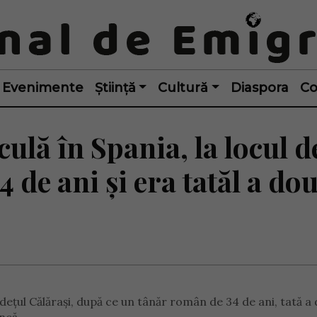
Evenimente
Știință
Cultură
Diaspora
Co
ulă în Spania, la locul d
 de ani și era tatăl a do
udețul Călărași, după ce un tânăr român de 34 de ani, tată a