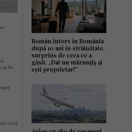
un
Român întors în România
după 10 ani în străinătate,
surprins de ceea ce a
sa
găsit. „Dai un mărunțiș și
 să fie
ești proprietar!”
rupul
ste vital
Avion cu 180 de pasageri