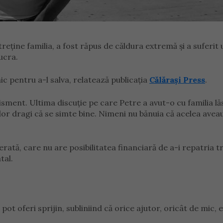
reține familia, a fost răpus de căldura extremă și a suferit 
ucra.
ic pentru a-l salva, relatează publicația
Călărași Press
.
isment. Ultima discuție pe care Petre a avut-o cu familia lă
lor dragi că se simte bine. Nimeni nu bănuia că acelea aveau
erată, care nu are posibilitatea financiară de a-i repatria t
tal.
pot oferi sprijin, subliniind că orice ajutor, oricât de mic, e