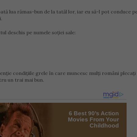
tă lua rămas-bun de la tatăl lor, iar eu să-l pot conduce pe
.
tul deschis pe numele soției sale:
enție condițiile grele în care muncesc mulți români plecați
tru un trai mai bun.