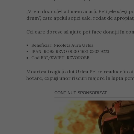
„Vrem doar să-l aducem acasă. Fetițele să-și poa
drum”, este apelul soției sale, redat de apropiați
Cei care doresc să ajute pot face donații în con
Beneficiar: Nicoleta Aura Urlea
IBAN: RO95 REVO 0000 1681 0302 9223
Cod BIC/SWIFT: REVOROBB
Moartea tragică a lui Urlea Petre readuce în at
hotare, expuși unor riscuri majore în lupta pen