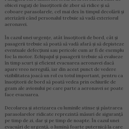
obicei rugați de însoțitorii de zbor să ridice și să
coboare parasolarele, cel mai des în timpul decolării și
aterizării când personalul trebuie să vadă exteriorul
aeronavei.
În cazul unei urgențe, atât însoțitorii de bord, cât și
pasagerii trebuie să poată să vadă afară și să depisteze
eventuale defecțiuni sau pericole cum ar fi de exemplu
foc la motor. Echipajul şi pasagerii trebuie să evalueze
în timp scurt şi eficient evacuarea aeronavei dacă
apare vreo neregulă, iar din acest punct de vedere
vizibilitatea joacă un rol cu totul important, pentru ca
însoţitorii de bord să poată vedea prin ochiurile de
geam ale avionului pe care parte a aeronavei se poate
face evacuarea.
Decolarea și aterizarea cu luminile stinse și păstrarea
parasolarelor ridicate reprezintă măsuri de siguranță
pe timp de zi, dar și pe timp de noapte. În cazul unei
evacuări de urgență, o lumină foarte puternică la care