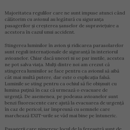
Majoritatea regulilor care ne sunt impuse atunci când
călătorim cu avionul au legătură cu siguranța
pasagerilor și creșterea șanselor de supraviețuire a
acestora în cazul unui accident.
Stingerea luminilor în avion și ridicarea parasolarelor
sunt reguli internaționale de siguranță în interiorul
avioanelor. Chiar dacă uneori ni se par inutile, acestea
ne pot salva viața. Mulți dintre noi am crezut că
stingerea luminilor se face pentru ca avionul să aibă
cât mai multă putere, dar este o explicația falsă.
Luminile se sting pentru ca ochiul să fie obișnuit cu
lumina puțină în caz că urmează o evacuare de
urgență. De asemenea, pe podeaua avioanelor sunt
benzi fluorescente care ajută la evacuarea de urgență
în caz de pericol, iar împreună cu semnele care
marchează EXIT-urile se văd mai bine pe întuneric.
Pasagerii care nimeresc locul de la fereastră sunt de