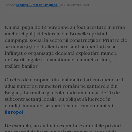
Scris de:
Redacția Jurnal de Emigrant
- joi, 11 noiembrie 2021
Nu mai puțin de 12 persoane au fost arestate în urma
anchetei poliției federale din Bruxelles privind
dumpingul social în sectorul construcțiilor. Printre ele
se numără și doi italieni care sunt suspectați că au
înființat o organizație dedicată exploatării muncii,
detașării ilegale transnaționale a muncitorilor și
spălării banilor.
O rețea de companii din mai multe țări europene ar fi
adus numeroși muncitori români pe șantierele din
Belgia și Luxemburg, acolo unde un număr de 20 de
subcontractanți locali i-au obligat să lucreze în
condiții inumane, se specifică într-un comunicat
Europol
.
De exemplu, nu au fost respectate condițiile privind