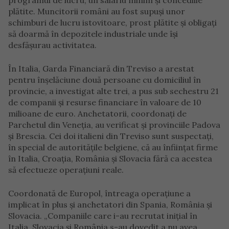
programul de lucru, un salariu minim și concediile
plătite. Muncitorii români au fost supuși unor
schimburi de lucru istovitoare, prost plătite și obligați
să doarmă în depozitele industriale unde își
desfășurau activitatea.
În Italia, Garda Financiară din Treviso a arestat
pentru înșelăciune două persoane cu domiciliul în
provincie, a investigat alte trei, a pus sub sechestru 21
de companii și resurse financiare în valoare de 10
milioane de euro. Anchetatorii, coordonați de
Parchetul din Veneția, au verificat și provinciile Padova
și Brescia. Cei doi italieni din Treviso sunt suspectați,
în special de autoritățile belgiene, că au înființat firme
în Italia, Croația, România și Slovacia fără ca acestea
să efectueze operațiuni reale.
Coordonată de Europol, întreaga operațiune a
implicat în plus și anchetatori din Spania, România și
Slovacia. „Companiile care i-au recrutat inițial în
Italia, Slovacia și România s-au dovedit a nu avea