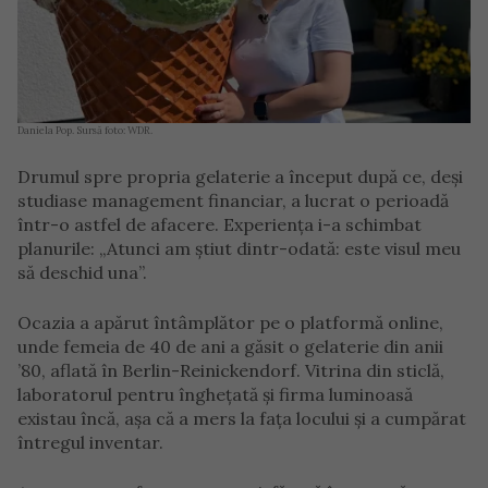
Daniela Pop. Sursă foto: WDR.
Drumul spre propria gelaterie a început după ce, deși
studiase management financiar, a lucrat o perioadă
într-o astfel de afacere. Experiența i-a schimbat
planurile: „Atunci am știut dintr-odată: este visul meu
să deschid una”.
Ocazia a apărut întâmplător pe o platformă online,
unde femeia de 40 de ani a găsit o gelaterie din anii
’80, aflată în Berlin-Reinickendorf. Vitrina din sticlă,
laboratorul pentru înghețată și firma luminoasă
existau încă, așa că a mers la fața locului și a cumpărat
întregul inventar.