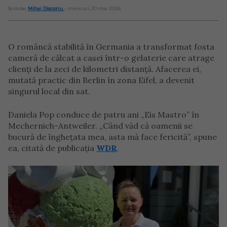
Scris de:
Mihai Diaconu
- miercuri, 20 mai 2026
O româncă stabilită în Germania a transformat fosta
cameră de călcat a casei într-o gelaterie care atrage
clienți de la zeci de kilometri distanță. Afacerea ei,
mutată practic din Berlin în zona Eifel, a devenit
singurul local din sat.
Daniela Pop conduce de patru ani „Eis Mastro” în
Mechernich-Antweiler. „Când văd că oamenii se
bucură de înghețata mea, asta mă face fericită”, spune
ea, citată de publicația
WDR
.