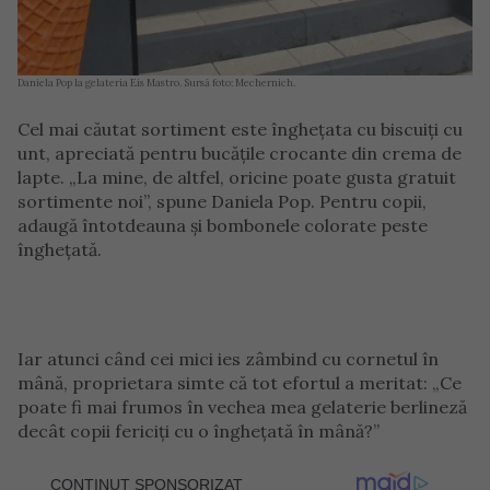
Daniela Pop la gelateria Eis Mastro. Sursă foto: Mechernich.
Cel mai căutat sortiment este înghețata cu biscuiți cu
unt, apreciată pentru bucățile crocante din crema de
lapte. „La mine, de altfel, oricine poate gusta gratuit
sortimente noi”, spune Daniela Pop. Pentru copii,
adaugă întotdeauna și bombonele colorate peste
înghețată.
Iar atunci când cei mici ies zâmbind cu cornetul în
mână, proprietara simte că tot efortul a meritat: „Ce
poate fi mai frumos în vechea mea gelaterie berlineză
decât copii fericiți cu o înghețată în mână?”