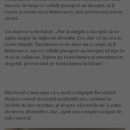
succes, în timp ce ceilalți pasageri au început să îi
ceară acestuia să se liniștească, mai precizează sursa
citată.
Un martor a declarat: „Pur și simplu a început să se
agite singur în mijlocul zborului. Era clar că nu era în
toate mințile. Însoțitoarea de zbor nu a reușit să îl
liniștească, așa că ceilalți pasageri au început să țipe la
el să se calmeze. Înjura pe toată lumea și amenința cu
degetul, provocând pe toată lumea la bătaie.”
Martorul a mai spus că a auzit echipajul discutând
despre costul aterizării neplanificate, estimat la
20.000 de lire sterline, și despre eforturile de a evita
devierea zborurilor, dar „tipul era complet scăpat de
sub control.”