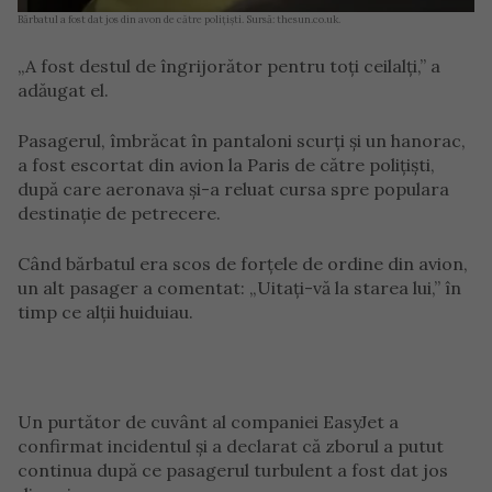
Bărbatul a fost dat jos din avon de către polițiști. Sursă: thesun.co.uk.
„A fost destul de îngrijorător pentru toți ceilalți,” a
adăugat el.
Pasagerul, îmbrăcat în pantaloni scurți și un hanorac,
a fost escortat din avion la Paris de către polițiști,
după care aeronava și-a reluat cursa spre populara
destinație de petrecere.
Când bărbatul era scos de forțele de ordine din avion,
un alt pasager a comentat: „Uitați-vă la starea lui,” în
timp ce alții huiduiau.
Un purtător de cuvânt al companiei EasyJet a
confirmat incidentul și a declarat că zborul a putut
continua după ce pasagerul turbulent a fost dat jos