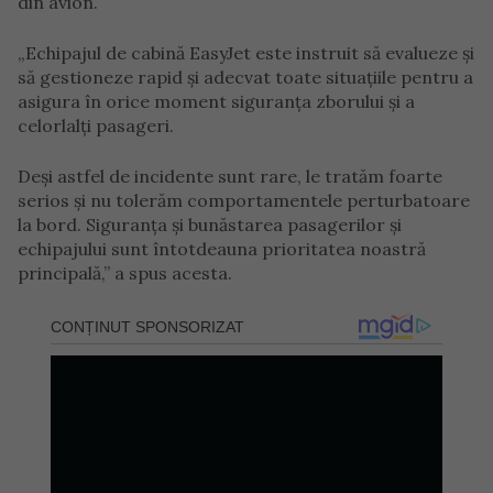
din avion.
„Echipajul de cabină EasyJet este instruit să evalueze și
să gestioneze rapid și adecvat toate situațiile pentru a
asigura în orice moment siguranța zborului și a
celorlalți pasageri.
Deși astfel de incidente sunt rare, le tratăm foarte
serios și nu tolerăm comportamentele perturbatoare
la bord. Siguranța și bunăstarea pasagerilor și
echipajului sunt întotdeauna prioritatea noastră
principală,” a spus acesta.