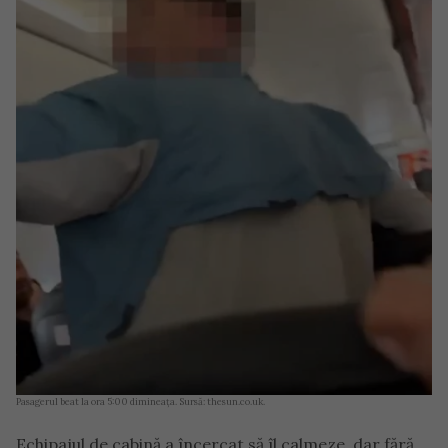
Pasagerul beat la ora 5:00 dimineața. Sursă: thesun.co.uk.
Echipajul de cabină a încercat să îl calmeze, dar fără