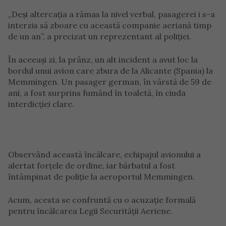
„Deși altercația a rămas la nivel verbal, pasagerei i s-a
interzis să zboare cu această companie aeriană timp
de un an”, a precizat un reprezentant al poliției.
În aceeași zi, la prânz, un alt incident a avut loc la
bordul unui avion care zbura de la Alicante (Spania) la
Memmingen. Un pasager german, în vârstă de 59 de
ani, a fost surprins fumând în toaletă, în ciuda
interdicției clare.
Observând această încălcare, echipajul avionului a
alertat forțele de ordine, iar bărbatul a fost
întâmpinat de poliție la aeroportul Memmingen.
Acum, acesta se confruntă cu o acuzație formală
pentru încălcarea Legii Securității Aeriene.