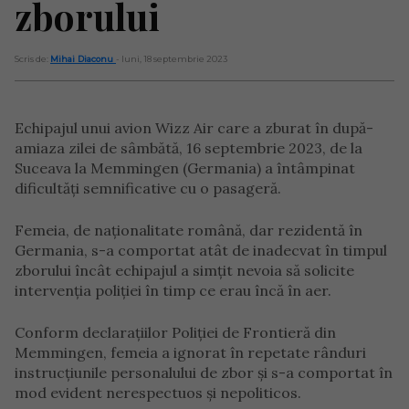
zborului
Scris de:
Mihai Diaconu
- luni, 18 septembrie 2023
Echipajul unui avion Wizz Air care a zburat în după-
amiaza zilei de sâmbătă, 16 septembrie 2023, de la
Suceava la Memmingen (Germania) a întâmpinat
dificultăți semnificative cu o pasageră.
Femeia, de naționalitate română, dar rezidentă în
Germania, s-a comportat atât de inadecvat în timpul
zborului încât echipajul a simțit nevoia să solicite
intervenția poliției în timp ce erau încă în aer.
Conform declarațiilor Poliției de Frontieră din
Memmingen, femeia a ignorat în repetate rânduri
instrucțiunile personalului de zbor și s-a comportat în
mod evident nerespectuos și nepoliticos.