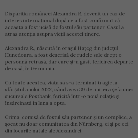
Dispariția româncei Alexandra R. devenit un caz de
interes internațional după ce a fost confirmat că
aceasta a fost ucisă de fostul său partener. Cazul a
atras atenția asupra vieții acestei tinere.
Alexandra R., născută în orașul Hațeg din județul
Hunedoara, a fost descrisă de rudele sale drept o
persoană retrasă, dar care și-a găsit fericirea departe
de casă, în Germania.
Cu toate acestea, viața sa s-a terminat tragic la
sfârșitul anului 2022, când avea 39 de ani, era șefa unei
sucursale Postbank, fericită într-o nouă relație și
însărcinată în luna a opta.
Crima, comisă de fostul său partener și un complice, a
șocat nu doar comunitatea din Nürnberg, ci și pe cei
din locurile natale ale Alexandrei.