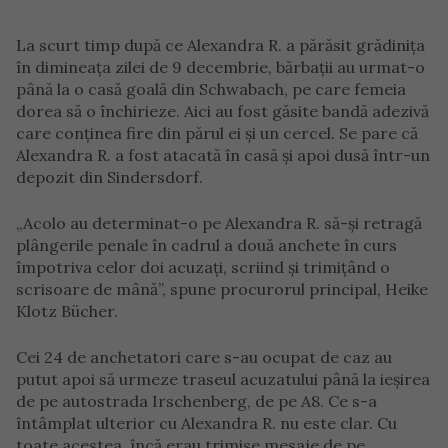
La scurt timp după ce Alexandra R. a părăsit grădinița
în dimineața zilei de 9 decembrie, bărbații au urmat-o
până la o casă goală din Schwabach, pe care femeia
dorea să o închirieze. Aici au fost găsite bandă adezivă
care conținea fire din părul ei și un cercel. Se pare că
Alexandra R. a fost atacată în casă și apoi dusă într-un
depozit din Sindersdorf.
„Acolo au determinat-o pe Alexandra R. să-și retragă
plângerile penale în cadrul a două anchete în curs
împotriva celor doi acuzați, scriind și trimițând o
scrisoare de mână”, spune procurorul principal, Heike
Klotz Bücher.
Cei 24 de anchetatori care s-au ocupat de caz au
putut apoi să urmeze traseul acuzatului până la ieșirea
de pe autostrada Irschenberg, de pe A8. Ce s-a
întâmplat ulterior cu Alexandra R. nu este clar. Cu
toate acestea, încă erau trimise mesaje de pe