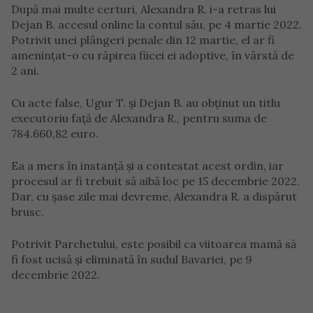
După mai multe certuri, Alexandra R. i-a retras lui
Dejan B. accesul online la contul său, pe 4 martie 2022.
Potrivit unei plângeri penale din 12 martie, el ar fi
amenințat-o cu răpirea fiicei ei adoptive, în vârstă de
2 ani.
Cu acte false, Ugur T. și Dejan B. au obținut un titlu
executoriu față de Alexandra R., pentru suma de
784.660,82 euro.
Ea a mers în instanță și a contestat acest ordin, iar
procesul ar fi trebuit să aibă loc pe 15 decembrie 2022.
Dar, cu șase zile mai devreme, Alexandra R. a dispărut
brusc.
Potrivit Parchetului, este posibil ca viitoarea mamă să
fi fost ucisă și eliminată în sudul Bavariei, pe 9
decembrie 2022.