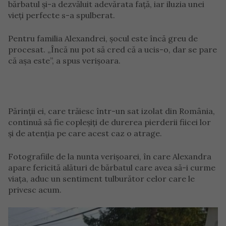
bărbatul și-a dezvăluit adevărata față, iar iluzia unei
vieți perfecte s-a spulberat.
Pentru familia Alexandrei, șocul este încă greu de
procesat. „Încă nu pot să cred că a ucis-o, dar se pare
că așa este”, a spus verișoara.
Părinții ei, care trăiesc într-un sat izolat din România,
continuă să fie copleșiți de durerea pierderii fiicei lor
și de atenția pe care acest caz o atrage.
Fotografiile de la nunta verișoarei, în care Alexandra
apare fericită alături de bărbatul care avea să-i curme
viața, aduc un sentiment tulburător celor care le
privesc acum.