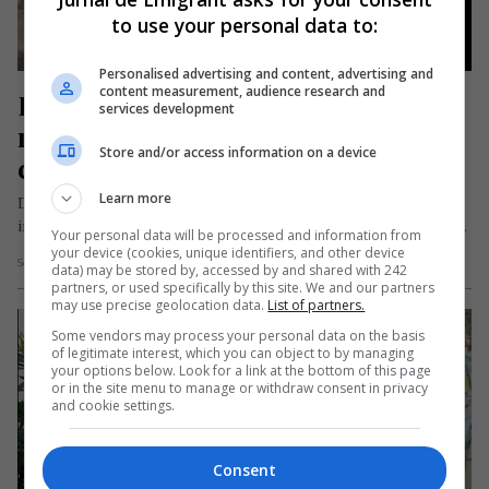
to use your personal data to:
Personalised advertising and content, advertising and
content measurement, audience research and
Povestea dureroasă a Alexandrei, 
services development
românca dispărută în Germania 
Store and/or access information on a device
când era însărcinată în 8 luni
Learn more
Dispariția româncei Alexandra R. devenit un caz de interes
internațional după ce a fost confirmat că aceasta a fost ucisă…
Your personal data will be processed and information from
your device (cookies, unique identifiers, and other device
Scris de Daniela Stoica
- luni, 19 august 2024
data) may be stored by, accessed by and shared with 242
partners, or used specifically by this site. We and our partners
may use precise geolocation data.
List of partners.
Some vendors may process your personal data on the basis
of legitimate interest, which you can object to by managing
your options below. Look for a link at the bottom of this page
or in the site menu to manage or withdraw consent in privacy
and cookie settings.
Consent