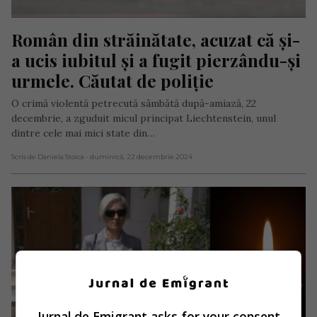
Român din străinătate, acuzat că și-
a ucis iubitul și a fugit pierzându-și 
urmele. Căutat de poliție
O crimă violentă petrecută sâmbătă după-amiază, 22
decembrie, a zguduit micul principat Liechtenstein, unul
dintre cele mai mici state din…
Scris de Daniela Stoica
- duminică, 22 decembrie 2024
Jurnal de Emigrant asks for your consent