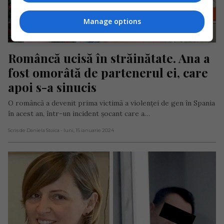
Manage options
Româncă ucisă în străinătate. Ana a 
fost omorâtă de partenerul ei, care 
apoi s-a sinucis
O româncă a devenit prima victimă a violenței de gen în Spania
în acest an, într-un incident șocant care a…
Scris de Daniela Stoica
- luni, 15 ianuarie 2024