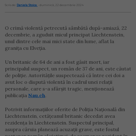
Scris de:
Daniela Stoica
- duminică, 22 decembrie 2024
O crimă violentă petrecută sâmbătă după-amiază, 22
decembrie, a zguduit micul principat Liechtenstein,
unul dintre cele mai mici state din lume, aflat la
granița cu Elveția.
Un britanic de 64 de ani a fost găsit mort, iar
principalul suspect, un român de 37 de ani, este căutat
de poliție. Autoritățile suspectează că între cei doi a
avut loc o dispută violentă în cadrul unei relații
personale, care s-a sfârșit tragic, menționează
publicația
Nau.ch
.
Potrivit informațiilor oferite de Poliția Națională din
Liechtenstein, cetățeanul britanic decedat avea
rezidența în Liechtenstein. Suspectul principal,
asupra căruia planează acuzații grave, este fostul