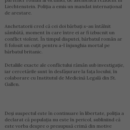
partener român al victimei, de asemenea rezident în
Liechtenstein. Poliția a emis un mandat internațional
de arestare.
Anchetatorii cred că cei doi bărbați s-au întâlnit
sâmbătă, moment în care între ei ar fi izbucnit un
conflict violent. În timpul disputei, bărbatul român ar
fi folosit un cuțit pentru a-l înjunghia mortal pe
bărbatul britanic.
Detaliile exacte ale conflictului rămân sub investigație,
iar cercetările sunt în desfășurare la fața locului, în
colaborare cu Institutul de Medicină Legală din St.
Gallen.
Deși suspectul este în continuare în libertate, poliția a
declarat că populația nu este în pericol, subliniind că
este vorba despre o presupusă crimă din motive