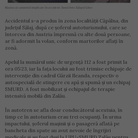
Mașina și camionul implicate în accident. Sursă foto: Sălajul Liber.
Accidentul s-a produs în zona localității Căpâlna, din
județul Sălaj, după ce șoferul autoturismului, care se
întorcea din Austria împreună cu alte două persoane,
ar fi adormit la volan, conform martorilor aflați în
zonă.
Apelul la numărul unic de urgență 112 a fost primit la
ora 05:23, iar la fața locului au fost trimise echipaje de
intervenție din cadrul Gărzii Ileanda, respectiv o
autospecială de stingere cu apă și spumă și un echipaj
SMURD. A fost mobilizat și echipajul de terapie
intensivă mobilă din Zalău.
În autotren se afla doar conducătorul acestuia, în
timp ce în autoturism erau trei ocupanți. În urma
impactului, șoferul mașinii și o pasageră aflată pe
bancheta din spate au avut nevoie de îngrijiri
medicale și au fost duși la UPU-SMURD Zalău pentru