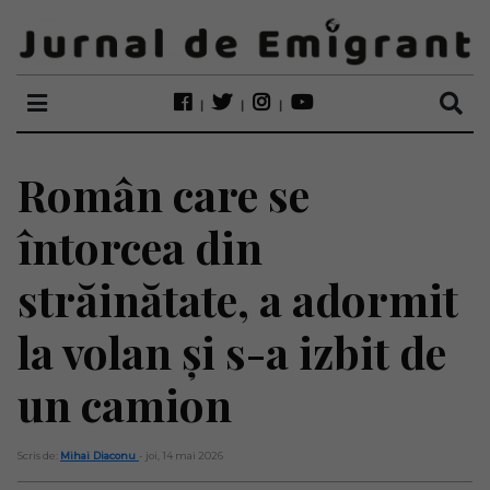
Român care se
întorcea din
străinătate, a adormit
la volan și s-a izbit de
un camion
Scris de:
Mihai Diaconu
- joi, 14 mai 2026