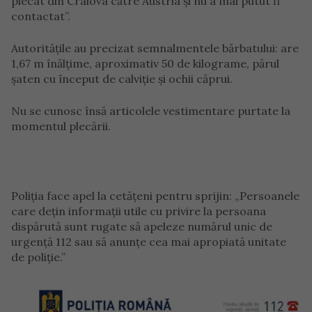
plecat din Craiova către Austria și nu a mai putut fi
contactat”.
Autoritățile au precizat semnalmentele bărbatului: are
1,67 m înălțime, aproximativ 50 de kilograme, părul
șaten cu început de calviție și ochii căprui.
Nu se cunosc însă articolele vestimentare purtate la
momentul plecării.
Poliția face apel la cetățeni pentru sprijin: „Persoanele
care dețin informații utile cu privire la persoana
dispărută sunt rugate să apeleze numărul unic de
urgență 112 sau să anunțe cea mai apropiată unitate
de poliție.”