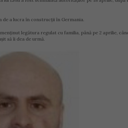
a lui Liviu a fost semnalată autorităților pe 18 aprilie, după 
a de a lucra în construcții în Germania.
 menținut legătura regulat cu familia, până pe 2 aprilie, cân
șit să îi dea de urmă.