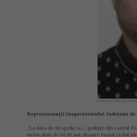
Liviu Adrian Hulă, dispărut f
Reprezentanții Inspectoratului Județean de 
„La data de 18 aprilie a.c., polițiști din cadrul P
un localnic de 61 de ani, despre faptul că fiul s