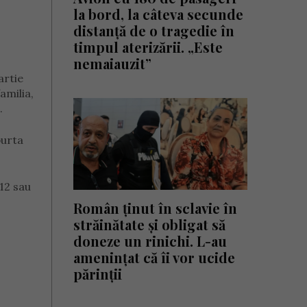
la bord, la câteva secunde
distanță de o tragedie în
timpul aterizării. „Este
nemaiauzit”
artie
amilia,
.
purta
12 sau
Român ținut în sclavie în
străinătate și obligat să
doneze un rinichi. L-au
amenințat că îi vor ucide
părinții