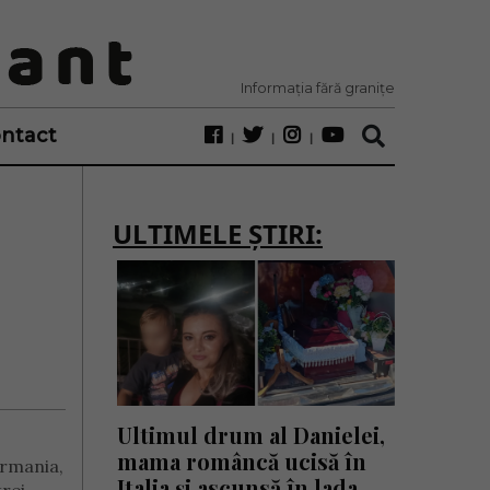
Informația fără granițe
ntact
ULTIMELE ȘTIRI:
Ultimul drum al Danielei,
mama româncă ucisă în
ermania,
Italia și ascunsă în lada