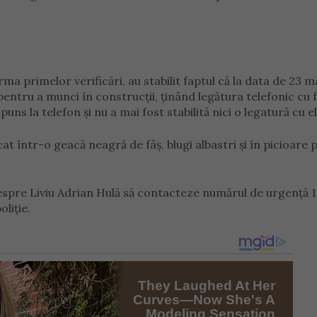
 urma primelor verificări, au stabilit faptul că la data de 23 m
entru a munci în construcții, ținând legătura telefonic cu f
puns la telefon și nu a mai fost stabilită nici o legatură cu el
at într-o geacă neagră de fâș, blugi albastri și în picioare 
despre Liviu Adrian Hulă să contacteze numărul de urgență 1
liție.