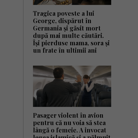
Tragica poveste a lui
George, dispărut în
Germania și găsit mort
după mai multe căutări.
Își pierduse mama, sora și
un frate în ultimii ani
Pasager violent în avion
pentru că nu voia să stea
lângă o femeie. A invocat
legea islamică și a pălmuit