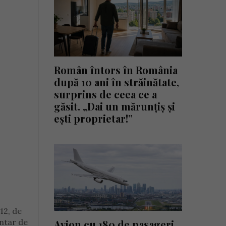
Român întors în România
după 10 ani în străinătate,
surprins de ceea ce a
găsit. „Dai un mărunțiș și
ești proprietar!”
112, de
untar de
Avion cu 180 de pasageri