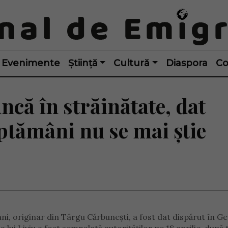
Evenimente
Știință
Cultură
Diaspora
Co
că în străinătate, dat
ăptămâni nu se mai știe
ani, originar din Târgu Cărbunești, a fost dat dispărut în G