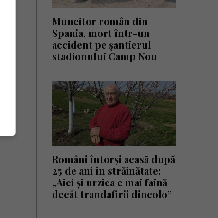
Muncitor român din
Spania, mort într-un
accident pe șantierul
stadionului Camp Nou
Români întorși acasă după
25 de ani în străinătate:
„Aici și urzica e mai faină
decât trandafirii dincolo”