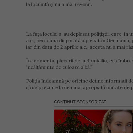
la locuință și nu a mai revenit.
La fața locului s-au deplasat polițiștii, care, în
a.c., persoana dispărută a plecat în Germania, p
iar din data de 2 aprilie a.c., acesta nu a mai răs
În momentul plecării de la domiciliu, era îmbrăc
încălțăminte de culoare albă.”
Poliția îndeamnă pe oricine deține informații 
să se prezinte la cea mai apropiată unitate de po