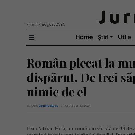
vineri, 7 august 2026
Home
Știri
Utile
Român plecat la mun
dispărut. De trei s
nimic de el
Scris de:
Daniela Stoica
- vineri, 19 aprilie 2024
Liviu Adrian Hulă, un român în vârstă de 36 de 