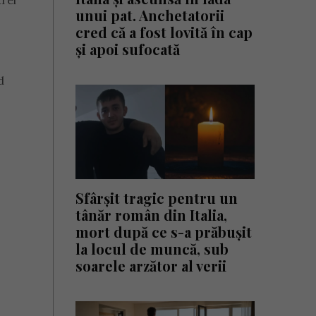
trei
unui pat. Anchetatorii
cred că a fost lovită în cap
și apoi sufocată
d
Sfârșit tragic pentru un
tânăr român din Italia,
mort după ce s-a prăbușit
la locul de muncă, sub
soarele arzător al verii