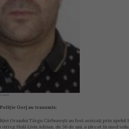
ără urmă
Poliție Gorj au transmis:
oliției Orașului Târgu Cărbunești au fost sesizați prin apelul 
ău vitreg Hulă Liviu Adrian, de 36 de ani, a plecat în mod vol