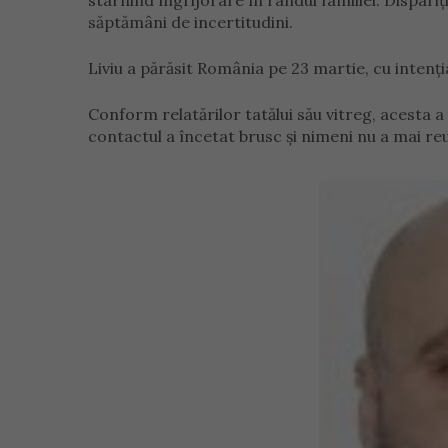
stârnind îngrijorare în rândul familiei. Dispariți
săptămâni de incertitudini.
Liviu a părăsit România pe 23 martie, cu intenți
Conform relatărilor tatălui său vitreg, acesta a
contactul a încetat brusc și nimeni nu a mai reu