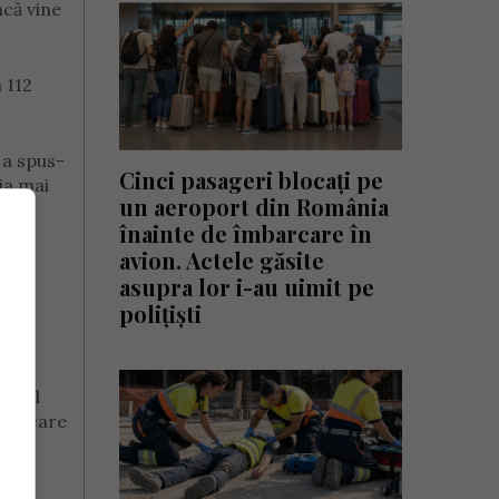
acă vine
 112
 a spus-
Cinci pasageri blocați pe
bia mai
un aeroport din România
a.
înainte de îmbarcare în
avion. Actele găsite
pe
asupra lor i-au uimit pe
polițiști
antul
l pe care