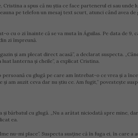
e, Cristina a spus că nu știa ce face partenerul ei sau unde 
otdeauna pe telefon un mesaj text scurt, atunci când avea de
at-o cu o zi înainte că se va muta în Águilas. Pe data de 9, 
din zi împreună.
gazin și am plecat direct acasă”, a declarat suspecta. „Câ
a luat lanterna și cheile”, a explicat Cristina.
o persoană cu glugă pe care am întrebat-o ce vrea și a înc
e și am auzit ceva dar nu știu ce. Am fugit,” povestește susp
a și bărbatul cu glugă. „Nu a arătat niciodată spre mine, da
icat ea.
lme nu-mi place”. Suspecta susține că în fuga ei, în care a a