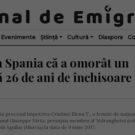
Evenimente
Știință
Cultură
Diaspora
Co
 Spania că a omorât un
ă 26 de ani de închisoare
cia procesul împotriva Cristinei Elena T., o femeie de națion
talianul Giuseppe Nirta, presupus membru al ‘Ndranghetei (ce
olă Águilas (Murcia) la data de 9 iunie 2017.