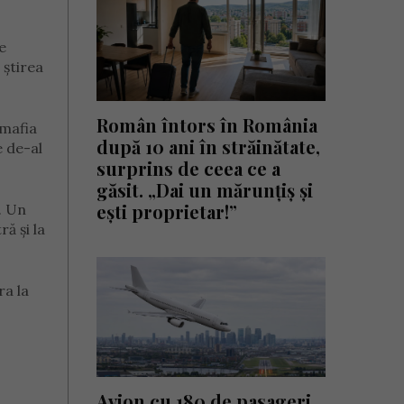
e
 știrea
Român întors în România
 mafia
după 10 ani în străinătate,
e de-al
surprins de ceea ce a
găsit. „Dai un mărunțiș și
ești proprietar!”
. Un
ă și la
ra la
Avion cu 180 de pasageri