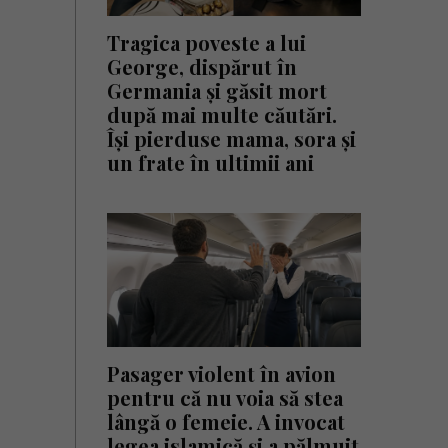
Tragica poveste a lui
George, dispărut în
Germania și găsit mort
după mai multe căutări.
Își pierduse mama, sora și
un frate în ultimii ani
Pasager violent în avion
pentru că nu voia să stea
lângă o femeie. A invocat
legea islamică și a pălmuit