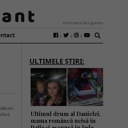
Informația fără granițe
ntact
ULTIMELE ȘTIRI:
alitate
Ultimul drum al Danielei,
lebră
mama româncă ucisă în
Italia și ascunsă în lada