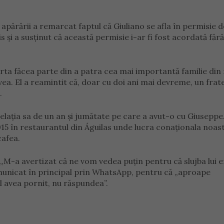
l apărării a remarcat faptul că Giuliano se afla în permisie d
 și a susținut că această permisie i-ar fi fost acordată fără
 Nirta făcea parte din a patra cea mai importantă familie din
 avea. El a reamintit că, doar cu doi ani mai devreme, un frat
.
relația sa de un an și jumătate pe care a avut-o cu Giuseppe
015 în restaurantul din Águilas unde lucra conaționala noastr
cafea.
 „M-a avertizat că ne vom vedea puțin pentru că slujba lui e
municat în principal prin WhatsApp, pentru că „aproape
îl avea pornit, nu răspundea”.