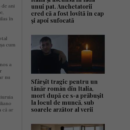
unui pat. Anchetatorii
 de ani
e,
cred că a fost lovită în cap
ilas în
și apoi sufocată
otal
așa cum
anos a
r
ar nu
Sfârșit tragic pentru un
tânăr român din Italia,
mort după ce s-a prăbușit
ciuruia
la locul de muncă, sub
uliano
soarele arzător al verii
a că ar