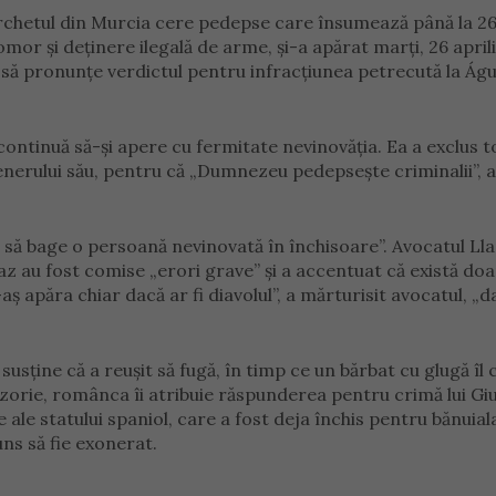
rchetul din Murcia cere pedepse care însumează până la 26
or și deținere ilegală de arme, și-a apărat marți, 26 aprili
e să pronunțe verdictul pentru infracțiunea petrecută la Águ
ontinuă să-şi apere cu fermitate nevinovăţia. Ea a exclus t
tenerului său, pentru că „Dumnezeu pedepsește criminalii”, 
or să bage o persoană nevinovată în închisoare”. Avocatul Ll
caz au fost comise „erori grave” și a accentuat că există doa
ș apăra chiar dacă ar fi diavolul”, a mărturisit avocatul, „d
susține că a reușit să fugă, în timp ce un bărbat cu glugă îl 
ovizorie, românca îi atribuie răspunderea pentru crimă lui Gi
 ale statului spaniol, care a fost deja închis pentru bănuial
ns să fie exonerat.