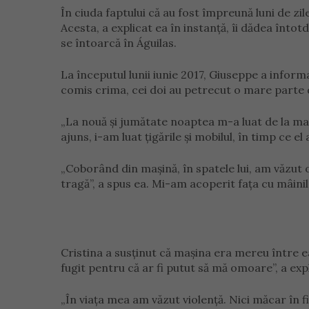
În ciuda faptului că au fost împreună luni de zil
Acesta, a explicat ea în instanță, îi dădea înt
se întoarcă în Águilas.
La începutul lunii iunie 2017, Giuseppe a inform
comis crima, cei doi au petrecut o mare parte 
„La nouă și jumătate noaptea m-a luat de la ma
ajuns, i-am luat țigările și mobilul, în timp ce el 
„Coborând din mașină, în spatele lui, am văzut 
tragă”, a spus ea. Mi-am acoperit fața cu mâinil
Cristina a susținut că mașina era mereu între e
fugit pentru că ar fi putut să mă omoare”, a expl
„În viața mea am văzut violență. Nici măcar în fi