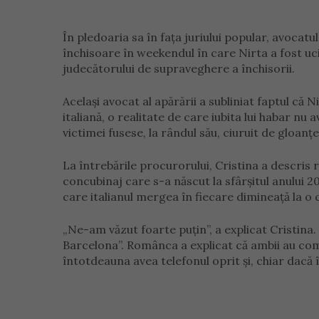
În pledoaria sa în fața juriului popular, avocatu
închisoare în weekendul în care Nirta a fost ucis
judecătorului de supraveghere a închisorii.
Același avocat al apărării a subliniat faptul că
italiană, o realitate de care iubita lui habar nu
victimei fusese, la rândul său, ciuruit de gloanțe
La întrebările procurorului, Cristina a descris 
concubinaj care s-a născut la sfârșitul anului 2
care italianul mergea în fiecare dimineață la o 
„Ne-am văzut foarte puțin”, a explicat Cristina.
Barcelona”. Românca a explicat că ambii au co
întotdeauna avea telefonul oprit și, chiar dacă 