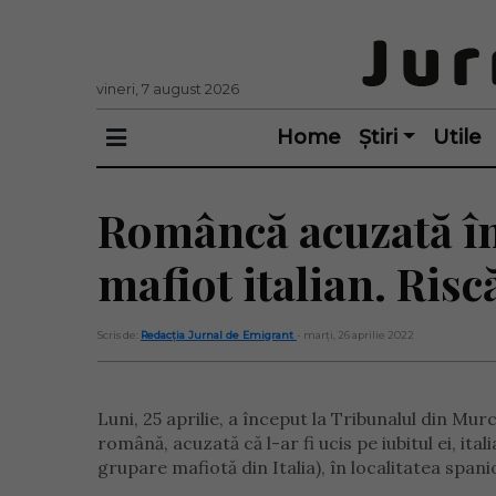
vineri, 7 august 2026
Home
Știri
Utile
Româncă acuzată în
mafiot italian. Risc
Scris de:
Redacția Jurnal de Emigrant
- marți, 26 aprilie 2022
Luni, 25 aprilie, a început la Tribunalul din Mur
română, acuzată că l-ar fi ucis pe iubitul ei, i
grupare mafiotă din Italia), în localitatea spani