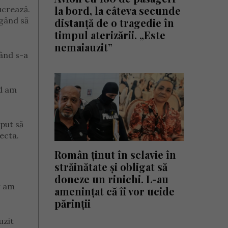
la bord, la câteva secunde
lucrează.
 gând să
distanță de o tragedie în
timpul aterizării. „Este
nemaiauzit”
când s-a
nd am
eput să
ecta.
Român ținut în sclavie în
străinătate și obligat să
doneze un rinichi. L-au
r am
amenințat că îi vor ucide
părinții
uzit