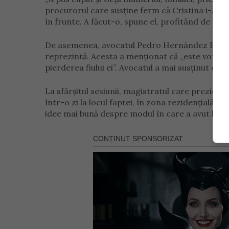
procurorul care susţine ferm că Cristina i-a lu
în frunte. A făcut-o, spune el, profitând de sta
De asemenea, avocatul Pedro Hernández Bravo a
reprezintă. Acesta a menționat că „este vorba 
pierderea fiului ei”. Avocatul a mai susținut că 
La sfârșitul sesiunii, magistratul care prezideaz
într-o zi la locul faptei, în zona rezidențială E
idee mai bună despre modul în care a avut loc 