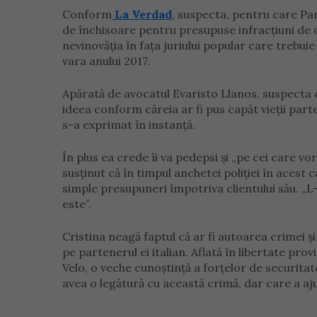
Conform
La Verdad
, suspecta, pentru care Pa
de închisoare pentru presupuse infracțiuni de om
nevinovăția în fața juriului popular care trebui
vara anului 2017.
Apărată de avocatul Evaristo Llanos, suspecta c
ideea conform căreia ar fi pus capăt vieții par
s-a exprimat în instanță.
În plus ea crede îi va pedepsi și „pe cei care v
susținut că în timpul anchetei poliției în acest 
simple presupuneri împotriva clientului său. „L-a
este”.
Cristina neagă faptul că ar fi autoarea crimei și 
pe partenerul ei italian. Aflată în libertate pr
Velo, o veche cunoștință a forțelor de securitate
avea o legătură cu această crimă, dar care a aju