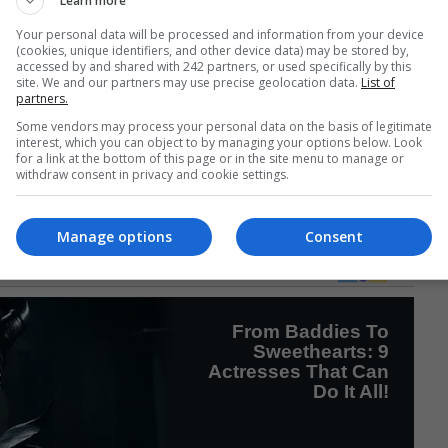
Learn more
at viața lui Giuseppe împușcându-l cu şapte focuri de armă, 
Your personal data will be processed and information from your device
rea de relaxare și de încredere pe care victima o avea pentr
(cookies, unique identifiers, and other device data) may be stored by,
accessed by and shared with 242 partners, or used specifically by this
site. We and our partners may use precise geolocation data.
List of
 subliniat prejudiciul cauzat mamei decedatului, pe care
partners.
despre o femeie de 80 de ani care a trăit o mare durere pr
Some vendors may process your personal data on the basis of legitimate
„probele sunt copleșitoare”.
interest, which you can object to by managing your options below. Look
for a link at the bottom of this page or in the site menu to manage or
withdraw consent in privacy and cookie settings.
ă juriul, Concepción Roig, a fost în favoarea deplasării juriu
l Charcón din Águilas, astfel încât membrii săi să-și poată fo
crima.
Manage options
Consent