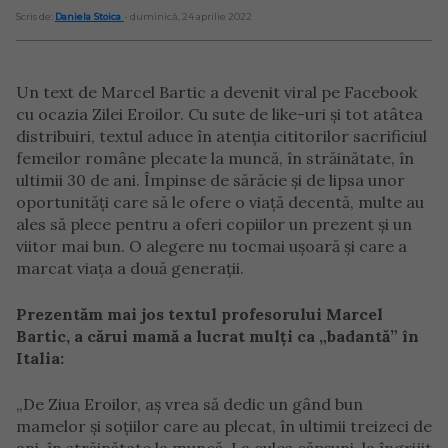
Scris de:
Daniela Stoica
- duminică, 24 aprilie 2022
Un text de Marcel Bartic a devenit viral pe Facebook
cu ocazia Zilei Eroilor. Cu sute de like-uri și tot atâtea
distribuiri, textul aduce în atenția cititorilor sacrificiul
femeilor române plecate la muncă, în străinătate, în
ultimii 30 de ani. Împinse de sărăcie și de lipsa unor
oportunități care să le ofere o viață decentă, multe au
ales să plece pentru a oferi copiilor un prezent și un
viitor mai bun. O alegere nu tocmai ușoară și care a
marcat viața a două generații.
Prezentăm mai jos textul profesorului Marcel
Bartic, a cărui mamă a lucrat mulți ca „badantă” în
Italia:
„De Ziua Eroilor, aș vrea să dedic un gând bun
mamelor și soțiilor care au plecat, în ultimii treizeci de