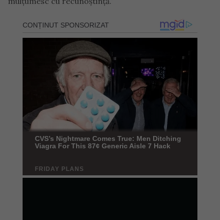
mulțumesc cu recunoștință.”