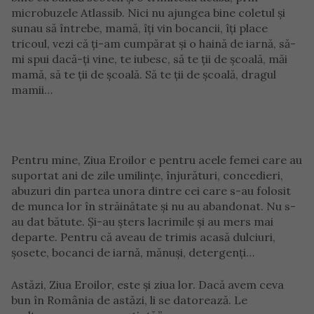
microbuzele Atlassib. Nici nu ajungea bine coletul și
sunau să întrebe, mamă, îți vin bocancii, îți place
tricoul, vezi că ți-am cumpărat și o haină de iarnă, să-
mi spui dacă-ți vine, te iubesc, să te ții de școală, măi
mamă, să te ții de școală. Să te ții de școală, dragul
mamii…
Pentru mine, Ziua Eroilor e pentru acele femei care au
suportat ani de zile umilințe, înjurături, concedieri,
abuzuri din partea unora dintre cei care s-au folosit
de munca lor în străinătate și nu au abandonat. Nu s-
au dat bătute. Și-au șters lacrimile și au mers mai
departe. Pentru că aveau de trimis acasă dulciuri,
șosete, bocanci de iarnă, mănuși, detergenți…
Astăzi, Ziua Eroilor, este și ziua lor. Dacă avem ceva
bun în România de astăzi, li se datorează. Le