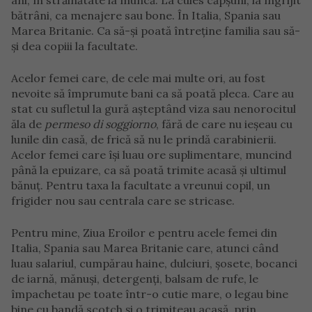
ani, în străinătate la muncă. La cules căpșuni, la îngrijit
bătrâni, ca menajere sau bone. În Italia, Spania sau
Marea Britanie. Ca să-și poată întreține familia sau să-
și dea copiii la facultate.
Acelor femei care, de cele mai multe ori, au fost
nevoite să împrumute bani ca să poată pleca. Care au
stat cu sufletul la gură așteptând viza sau nenorocitul
ăla de
permeso di soggiorno
, fără de care nu ieșeau cu
lunile din casă, de frică să nu le prindă carabinierii.
Acelor femei care își luau ore suplimentare, muncind
până la epuizare, ca să poată trimite acasă și ultimul
bănuț. Pentru taxa la facultate a vreunui copil, un
frigider nou sau centrala care se stricase.
Pentru mine, Ziua Eroilor e pentru acele femei din
Italia, Spania sau Marea Britanie care, atunci când
luau salariul, cumpărau haine, dulciuri, șosete, bocanci
de iarnă, mănuși, detergenți, balsam de rufe, le
împachetau pe toate într-o cutie mare, o legau bine
bine cu bandă scotch și o trimiteau acasă, prin