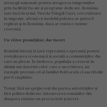
strategii naționale pentru atragerea emigranților
prin facilități fiscale și programe dedicate, România
este încă în urmă. Viorela Telegdi Cseri, cercetătoare
în migrație, afirmă că modelul polonez ar putea fi
replicat și în România, dacă ar exista o viziune
coerentă.
Un viitor promițător, dar incert
Românii întorși în țară reprezintă o speranță pentru
revitalizarea economică și socială a comunităților din
care au plecat. În Jurilovca, populația a crescut în
ultimii ani datorită celor care s-au reîntors, iar
exemple precum cel al familiei Bold arată că sacrificiile
pot fi răsplătite.
Totuși, fără un sprijin real din partea autorităților și
fără politici dedicate, întoarcerea românilor din
diaspora rămâne un proces lent și incert.