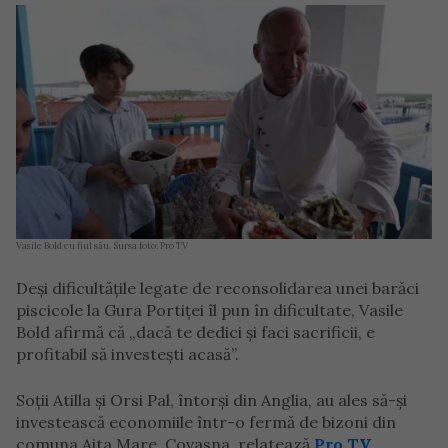
Vasile Bold cu fiul său. Sursa foto: Pro TV
Deși dificultățile legate de reconsolidarea unei barăci
piscicole la Gura Portiței îl pun în dificultate, Vasile
Bold afirmă că „dacă te dedici și faci sacrificii, e
profitabil să investești acasă”.
Soții Atilla și Orsi Pal, întorși din Anglia, au ales să-și
investească economiile într-o fermă de bizoni din
comuna Aita Mare, Covasna, relatează
Pro TV
.