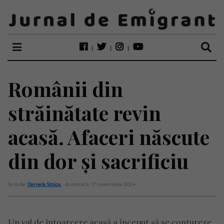
Românii din
străinătate revin
acasă. Afaceri născute
din dor și sacrificiu
Scris de:
Daniela Stoica
- duminică, 17 noiembrie 2024
Un val de întoarcere acasă a început să se contureze