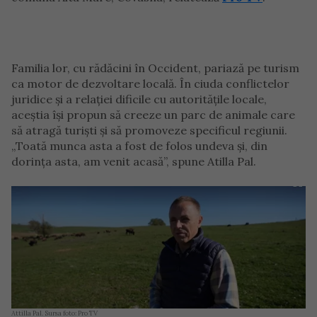
Familia lor, cu rădăcini în Occident, pariază pe turism
ca motor de dezvoltare locală. În ciuda conflictelor
juridice și a relației dificile cu autoritățile locale,
aceștia își propun să creeze un parc de animale care
să atragă turiști și să promoveze specificul regiunii.
„Toată munca asta a fost de folos undeva și, din
dorința asta, am venit acasă”, spune Atilla Pal.
Attilla Pal. Sursa foto: Pro TV