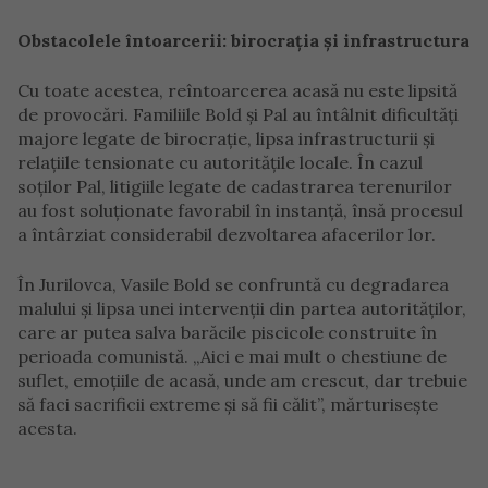
Obstacolele întoarcerii: birocrația și infrastructura
Cu toate acestea, reîntoarcerea acasă nu este lipsită
de provocări. Familiile Bold și Pal au întâlnit dificultăți
majore legate de birocrație, lipsa infrastructurii și
relațiile tensionate cu autoritățile locale. În cazul
soților Pal, litigiile legate de cadastrarea terenurilor
au fost soluționate favorabil în instanță, însă procesul
a întârziat considerabil dezvoltarea afacerilor lor.
În Jurilovca, Vasile Bold se confruntă cu degradarea
malului și lipsa unei intervenții din partea autorităților,
care ar putea salva barăcile piscicole construite în
perioada comunistă. „Aici e mai mult o chestiune de
suflet, emoțiile de acasă, unde am crescut, dar trebuie
să faci sacrificii extreme și să fii călit”, mărturisește
acesta.