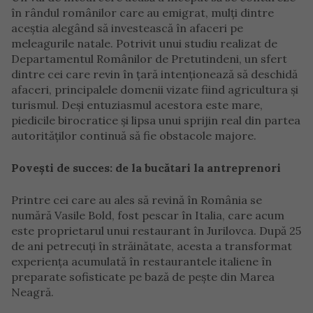
în rândul românilor care au emigrat, mulți dintre
aceștia alegând să investească în afaceri pe
meleagurile natale. Potrivit unui studiu realizat de
Departamentul Românilor de Pretutindeni, un sfert
dintre cei care revin în țară intenționează să deschidă
afaceri, principalele domenii vizate fiind agricultura și
turismul. Deși entuziasmul acestora este mare,
piedicile birocratice și lipsa unui sprijin real din partea
autorităților continuă să fie obstacole majore.
Povești de succes: de la bucătari la antreprenori
Printre cei care au ales să revină în România se
numără Vasile Bold, fost pescar în Italia, care acum
este proprietarul unui restaurant în Jurilovca. După 25
de ani petrecuți în străinătate, acesta a transformat
experiența acumulată în restaurantele italiene în
preparate sofisticate pe bază de pește din Marea
Neagră.