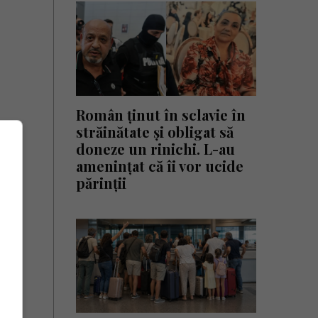
Român ținut în sclavie în
străinătate și obligat să
doneze un rinichi. L-au
amenințat că îi vor ucide
părinții