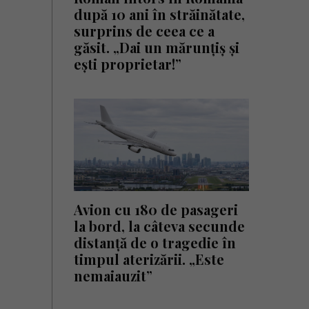
după 10 ani în străinătate,
surprins de ceea ce a
găsit. „Dai un mărunțiș și
ești proprietar!”
Avion cu 180 de pasageri
la bord, la câteva secunde
distanță de o tragedie în
timpul aterizării. „Este
nemaiauzit”