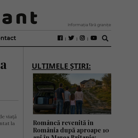
Informația fără granițe
ntact
ia
ULTIMELE ȘTIRI:
de viață
Româncă revenită în
ntat la
România după aproape 10
ani în Marea Britanie: