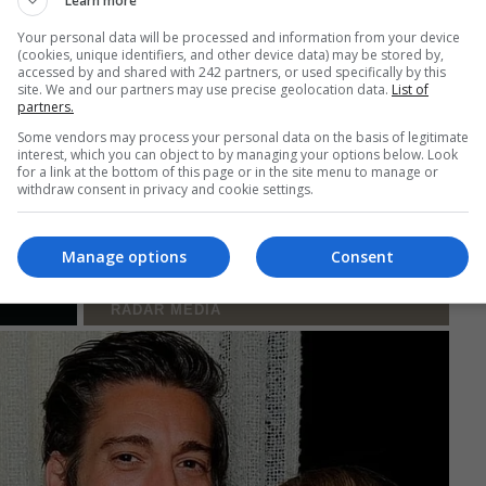
Learn more
Your personal data will be processed and information from your device
(cookies, unique identifiers, and other device data) may be stored by,
accessed by and shared with 242 partners, or used specifically by this
site. We and our partners may use precise geolocation data.
List of
partners.
Some vendors may process your personal data on the basis of legitimate
interest, which you can object to by managing your options below. Look
for a link at the bottom of this page or in the site menu to manage or
withdraw consent in privacy and cookie settings.
Manage options
Consent