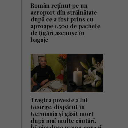
Român reținut pe un
aeroport din străinătate
după ce a fost prins cu
aproape 1.500 de pachete
de țigări ascunse în
bagaje
Tragica poveste a lui
George, dispărut în
Germania și găsit mort
după mai multe căutări.
Își pierduse mama, sora și