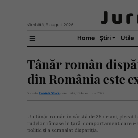
sâmbătă, 8 august 2026
Home
Știri
Utile
Tânăr român dispăru
din România este e
Scris de:
Daniela Stoica
- sâmbătă, 10 decembrie 2022
Un tânăr român în vârstă de 26 de ani, plecat l
rudelor rămase în țară, comportament care i-a a
poliție și a semnalat dispariția.