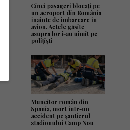
Cinci pasageri blocați pe
un aeroport din România
înainte de îmbarcare în
avion. Actele găsite
asupra lor i-au uimit pe
polițiști
Muncitor român din
Spania, mort într-un
accident pe șantierul
stadionului Camp Nou