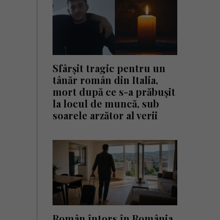
Sfârșit tragic pentru un
tânăr român din Italia,
mort după ce s-a prăbușit
la locul de muncă, sub
soarele arzător al verii
Român întors în România