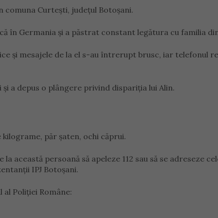
in comuna Curtești, județul Botoșani.
că în Germania și a păstrat constant legătura cu familia din
ce și mesajele de la el s-au întrerupt brusc, iar telefonul r
și a depus o plângere privind dispariția lui Alin.
e kilograme, păr șaten, ochi căprui.
re la această persoană să apeleze 112 sau să se adreseze cel
entanţii IPJ Botoșani.
al al Poliției Române: