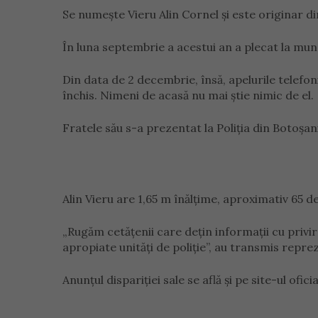
Se numește Vieru Alin Cornel și este originar d
În luna septembrie a acestui an a plecat la mun
Din data de 2 decembrie, însă, apelurile telefoni
închis. Nimeni de acasă nu mai știe nimic de el.
Fratele său s-a prezentat la Poliția din Botoșani 
Alin Vieru are 1,65 m înălțime, aproximativ 65 d
„Rugăm cetățenii care dețin informații cu privi
apropiate unități de poliție”, au transmis reprez
Anunțul dispariției sale se află și pe site-ul ofici