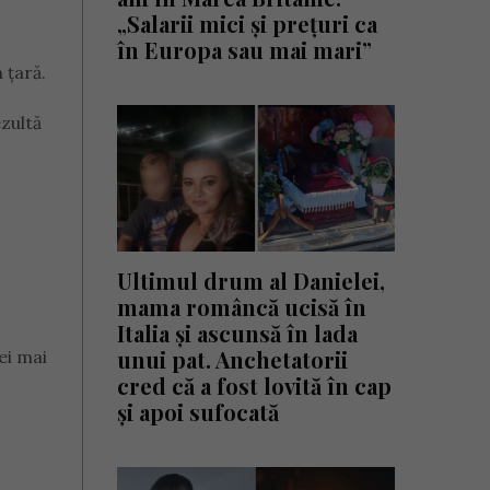
„Salarii mici și prețuri ca
în Europa sau mai mari”
 țară.
ezultă
Ultimul drum al Danielei,
mama româncă ucisă în
Italia și ascunsă în lada
unui pat. Anchetatorii
ei mai
cred că a fost lovită în cap
și apoi sufocată