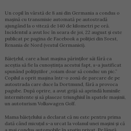
Un copil în vârstă de 8 ani din Germania a condus o
mașină cu transmisie automată pe autostradă
ajungând la o viteză de 140 de kilometri pe oră.
Incidentul a avut loc în seara de joi, 22 august și este
publicat pe pagina de Facebook a poliției din Soest,
Renania de Nord (vestul Germaniei).
Băiețelul, care a luat mașina părinților săi fără ca
aceștia să fie la cunoștința acestui fapt, s-a justificat
spunând polițiștilor „voiam doar să conduc un pic.”
Copilul a oprit mașina într-o zonă de parcare de pe
autostrada care duce la Dortmund, fără a provoca
pagube. După oprire, a avut grijă să aprindă luminile
intermitente și să plaseze triunghiul în spatele mașinii,
un autoturism Volkswagen Golf.
Mama băiețelului a declarat că nu este pentru prima
dată când micuțul s-a urcat la volanul unei mașini și că
a mai condus automobile în spațiu privat. Pe lângă